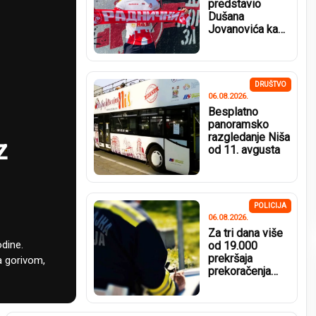
predstavio
Dušana
Jovanovića kao
novo pojačanje
DRUŠTVO
06.08.2026.
Besplatno
panoramsko
razgledanje Niša
z
od 11. avgusta
POLICIJA
06.08.2026.
Za tri dana više
dine.
od 19.000
prekršaja
a gorivom,
prekoračenja
brzine