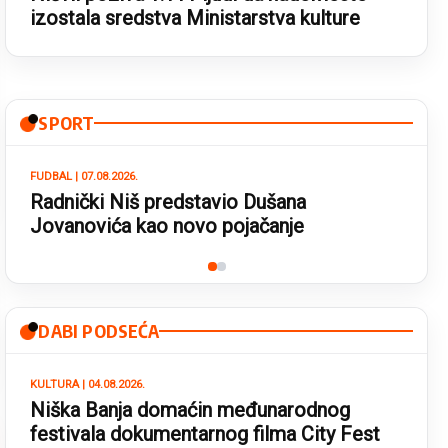
izostala sredstva Ministarstva kulture
SPORT
TENIS | 05.08.2026.
Naša Južnjakinja Anastasija Cvetković
osvojila evropsko zlato sa
reprezentacijom Srbije
DABI PODSEĆA
KULTURA | 04.08.2026.
Niška Banja domaćin međunarodnog
festivala dokumentarnog filma City Fest