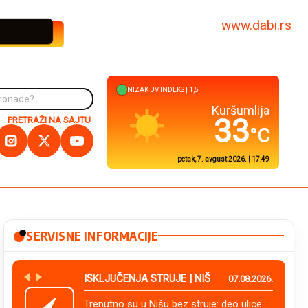
www.dabi.rs
NIZAK
UV INDEKS |
1,5
Kuršumlija
33
PRETRAŽI NA SAJTU
°C
petak, 7. avgust 2026. | 17:49
SERVISNE INFORMACIJE
ISKLJUČENJA STRUJE | NIŠ
07.08.2026.
Trenutno su u Nišu bez struje: deo ulice