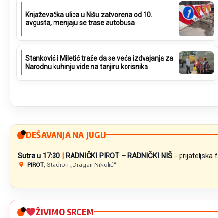
Knjaževačka ulica u Nišu zatvorena od 10.
avgusta, menjaju se trase autobusa
Stanković i Miletić traže da se veća izdvajanja za
Narodnu kuhinju vide na tanjiru korisnika
DEŠAVANJA NA JUGU
Sutra u 17:30
|
RADNIČKI PIROT – RADNIČKI NIŠ
- prijateljska
PIROT
,
Stadion „Dragan Nikolić“
ŽIVIMO SRCEM