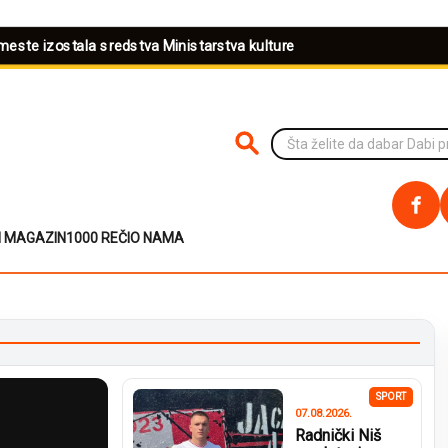
omeste izostala sredstva Ministarstva kulture
PRETRAŽI NA SAJTU
I MAGAZIN
1000 REČI
O NAMA
SPORT
07.08.2026.
Radnički Niš