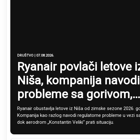
DRUŠTVO | 07.08.2026.
Ryanair povlači letove i
Niša, kompanija navodi
probleme sa gorivom,
oglasio se i aerodrom
Ryanair obustavlja letove iz Niša od zimske sezone 2026. go
Kompanija kao razlog navodi regulatorne probleme u vezi s
dok aerodrom „Konstantin Veliki“ prati situaciju.