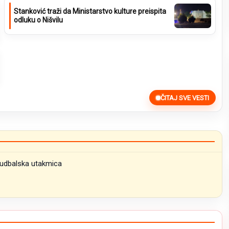
Stanković traži da Ministarstvo kulture preispita
odluku o Nišvilu
ČITAJ SVE VESTI
 fudbalska utakmica