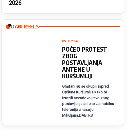
2026
DABI REELS
05.08.2026.
POČEO PROTEST
ZBOG
POSTAVLJANJA
ANTENE U
KURŠUMLIJI
Građani su se okupili ispred
Opštine Kuršumlija kako bi
izrazili nezadovoljstvo zbog
postavljanja antene za mobilnu
telefoniju u naselju
Mikuljana.DABI.RS