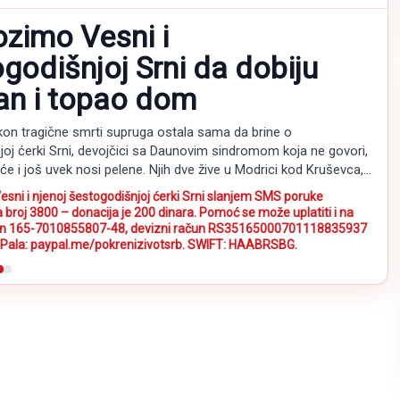
zimo Vesni i
godišnjoj Srni da dobiju
an i topao dom
kon tragične smrti supruga ostala sama da brine o
oj ćerki Srni, devojčici sa Daunovim sindromom koja ne govori,
će i još uvek nosi pelene. Njih dve žive u Modrici kod Kruševca,
em objektu za odlaganje sena, bez osnovnih uslova za
ni i njenoj šestogodišnjoj ćerki Srni slanjem SMS poruke
ostojanstven život.
 broj 3800 – donacija je 200 dinara. Pomoć se može uplatiti i na
čun 165-7010855807-48, devizni račun RS35165000701118835937
yPala: paypal.me/pokrenizivotsrb. SWIFT: HAABRSBG.