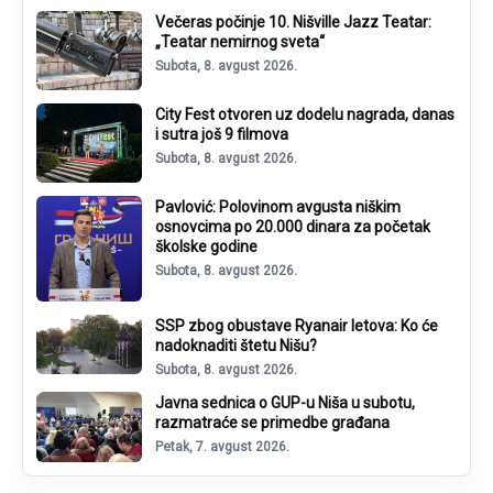
Večeras počinje 10. Nišville Jazz Teatar:
„Teatar nemirnog sveta“
Subota, 8. avgust 2026.
City Fest otvoren uz dodelu nagrada, danas
i sutra još 9 filmova
Subota, 8. avgust 2026.
Pavlović: Polovinom avgusta niškim
osnovcima po 20.000 dinara za početak
školske godine
Subota, 8. avgust 2026.
SSP zbog obustave Ryanair letova: Ko će
nadoknaditi štetu Nišu?
Subota, 8. avgust 2026.
Javna sednica o GUP-u Niša u subotu,
razmatraće se primedbe građana
Petak, 7. avgust 2026.