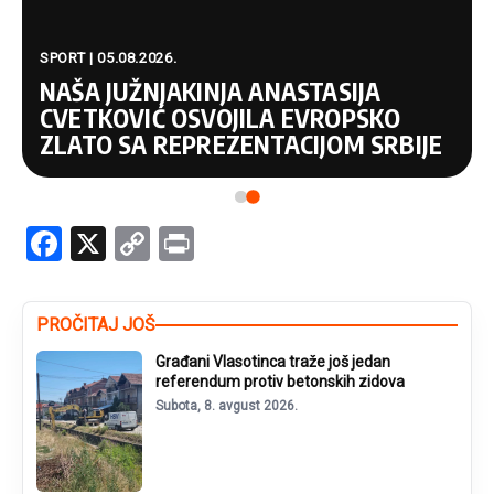
SPORT | 07.08.2026.
RADNIČKI NIŠ PREDSTAVIO DUŠANA
JOVANOVIĆA KAO NOVO POJAČANJE
Facebook
X
Copy
Print
Link
PROČITAJ JOŠ
Građani Vlasotinca traže još jedan
referendum protiv betonskih zidova
Subota, 8. avgust 2026.