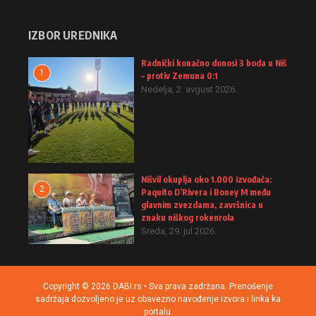
IZBOR UREDNIKA
Radnički konačno donosi 3 boda u Niš
1
– protiv Zemuna 0:1
Nedelja, 2. avgust 2026.
Nišvil okuplja oko 1.000 izvođača:
2
Paquito D’Rivera i Boney M među
glavnim zvezdama, završnica u
znaku niškog rokenrola
Sreda, 29. jul 2026.
Copyright © 2026 DABI.rs • Sva prava zadržana. Prenošenje
sadržaja dozvoljeno je uz obavezno navođenje izvora i linka ka
portalu.