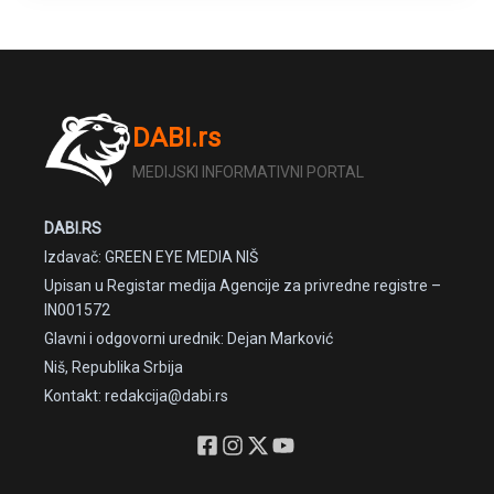
DABI.rs
MEDIJSKI INFORMATIVNI PORTAL
DABI.RS
Izdavač: GREEN EYE MEDIA NIŠ
Upisan u Registar medija Agencije za privredne registre –
IN001572
Glavni i odgovorni urednik: Dejan Marković
Niš, Republika Srbija
Kontakt: redakcija@dabi.rs