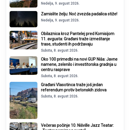
Nedelja, 9. avgust 2026.
Zamislite želju: Noć zvezda padalica stiže!
Nedelja, 9. avgust 2026.
Obilaznica kroz Pantelej pred Komisijom
11. avgusta: Građani traže izmeštanje
trase, studenti ih podržavaju
Subota, 8. avgust 2026.
Oko 100 primedbi na novi GUP Niša: Javne
namene, zelenilo i investitorska gradnja u
centru rasprave
Subota, 8. avgust 2026.
Građani Vlasotinca traže još jedan
referendum protiv betonskih zidova
Subota, 8. avgust 2026.
Večeras počinje 10. Nišville Jazz Teatar: