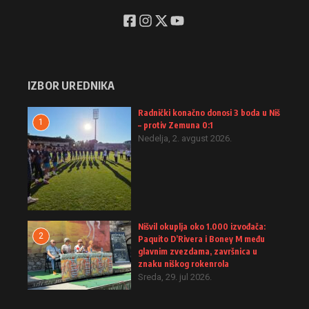
IZBOR UREDNIKA
Radnički konačno donosi 3 boda u Niš
1
– protiv Zemuna 0:1
Nedelja, 2. avgust 2026.
Nišvil okuplja oko 1.000 izvođača:
2
Paquito D’Rivera i Boney M među
glavnim zvezdama, završnica u
znaku niškog rokenrola
Sreda, 29. jul 2026.