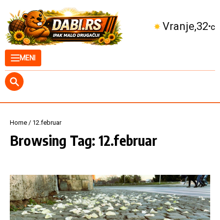
Skip to content
Vranje
32
°C
MENI
Home
/
12.februar
Browsing Tag: 12.februar