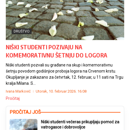
DRUŠTVO
NIŠKI STUDENTI POZIVAJU NA
KOMEMORATIVNU ŠETNJU DO LOGORA
Niški studenti pozvali su građane na skup i komemorativnu
šetnju povodom godišnjice proboja logora na Crvenom krstu.
Okupljanje je zakazano za četvrtak, 12. februar, u 11 sati na Trgu
kralja Milana. S...
Ivana Marković
Utorak, 10. februar 2026.
16:08
Pročitaj
PROČITAJ JOŠ
Niški studenti večeras prikupljaju pomoć za
vatrogasce i dobrovoljce