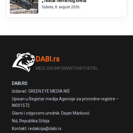
„Teatar nemirnog sveta“
Subota, 8. avgust 2026.
DABI.rs
MEDIJSKI INFORMATIVNI PORTAL
DABI.RS
Izdavač: GREEN EYE MEDIA NIŠ
Upisan u Registar medija Agencije za privredne registre –
IN001572
Glavni i odgovorni urednik: Dejan Marković
Niš, Republika Srbija
Kontakt: redakcija@dabi.rs