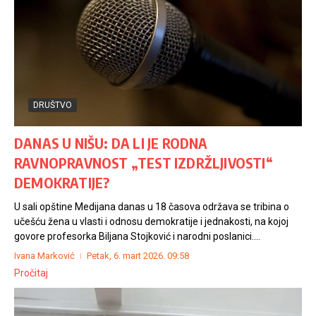
DRUŠTVO
DANAS U NIŠU: DA LI JE RODNA
RAVNOPRAVNOST „TEST IZDRŽLJIVOSTI“
DEMOKRATIJE?
U sali opštine Medijana danas u 18 časova održava se tribina o
učešću žena u vlasti i odnosu demokratije i jednakosti, na kojoj
govore profesorka Biljana Stojković i narodni poslanici....
Ivana Marković
Petak, 6. mart 2026.
09:58
Pročitaj