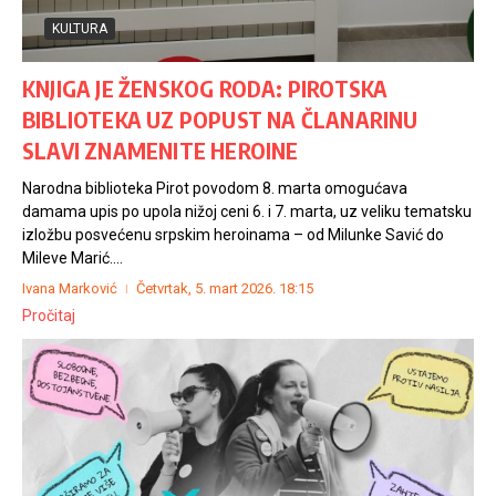
KULTURA
KNJIGA JE ŽENSKOG RODA: PIROTSKA
BIBLIOTEKA UZ POPUST NA ČLANARINU
SLAVI ZNAMENITE HEROINE
Narodna biblioteka Pirot povodom 8. marta omogućava
damama upis po upola nižoj ceni 6. i 7. marta, uz veliku tematsku
izložbu posvećenu srpskim heroinama – od Milunke Savić do
Mileve Marić....
Ivana Marković
Četvrtak, 5. mart 2026.
18:15
Pročitaj