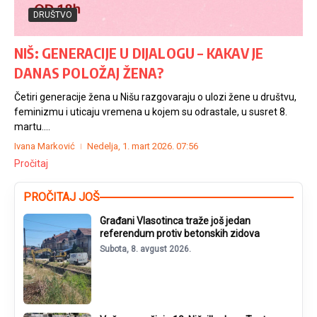
DRUŠTVO
NIŠ: GENERACIJE U DIJALOGU – KAKAV JE
DANAS POLOŽAJ ŽENA?
Četiri generacije žena u Nišu razgovaraju o ulozi žene u društvu,
feminizmu i uticaju vremena u kojem su odrastale, u susret 8.
martu....
Ivana Marković
Nedelja, 1. mart 2026.
07:56
Pročitaj
PROČITAJ JOŠ
Građani Vlasotinca traže još jedan
referendum protiv betonskih zidova
Subota, 8. avgust 2026.