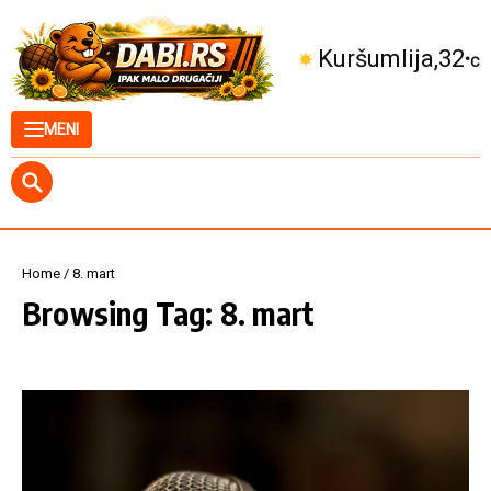
Skip to content
Kuršumlija
32
°C
MENI
Home
/
8. mart
Browsing Tag: 8. mart