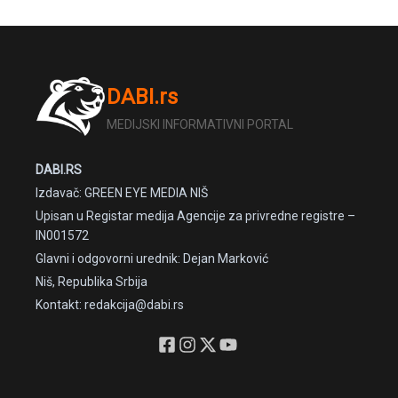
DABI.rs
MEDIJSKI INFORMATIVNI PORTAL
DABI.RS
Izdavač: GREEN EYE MEDIA NIŠ
Upisan u Registar medija Agencije za privredne registre –
IN001572
Glavni i odgovorni urednik: Dejan Marković
Niš, Republika Srbija
Kontakt: redakcija@dabi.rs