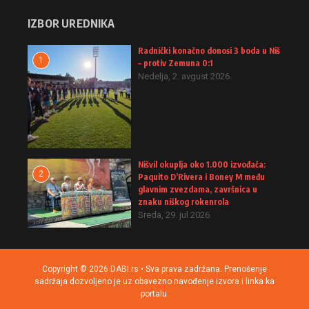
IZBOR UREDNIKA
Radnički konačno donosi 3 boda u Niš
1
– protiv Zemuna 0:1
Nedelja, 2. avgust 2026.
Nišvil okuplja oko 1.000 izvođača:
2
Paquito D’Rivera i Boney M među
glavnim zvezdama, završnica u
znaku niškog rokenrola
Sreda, 29. jul 2026.
Copyright © 2026 DABI.rs • Sva prava zadržana. Prenošenje
sadržaja dozvoljeno je uz obavezno navođenje izvora i linka ka
portalu.