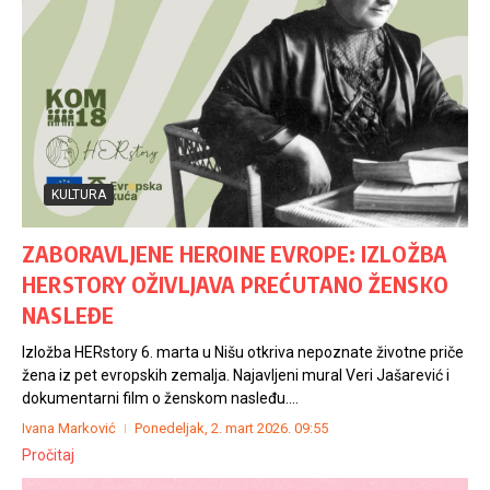
KULTURA
ZABORAVLJENE HEROINE EVROPE: IZLOŽBA
HERSTORY OŽIVLJAVA PREĆUTANO ŽENSKO
NASLEĐE
Izložba HERstory 6. marta u Nišu otkriva nepoznate životne priče
žena iz pet evropskih zemalja. Najavljeni mural Veri Jašarević i
dokumentarni film o ženskom nasleđu....
Ivana Marković
Ponedeljak, 2. mart 2026.
09:55
Pročitaj