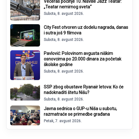
Večeras počinje 10. Nišville Jazz Teatar:
„Teatar nemirnog sveta“
Subota, 8. avgust 2026.
City Fest otvoren uz dodelu nagrada, danas
i sutra još 9 filmova
Subota, 8. avgust 2026.
Pavlović: Polovinom avgusta niškim
osnovcima po 20.000 dinara za početak
školske godine
Subota, 8. avgust 2026.
SSP zbog obustave Ryanair letova: Ko će
nadoknaditi štetu Nišu?
Subota, 8. avgust 2026.
Javna sednica o GUP-u Niša u subotu,
razmatraće se primedbe građana
Petak, 7. avgust 2026.