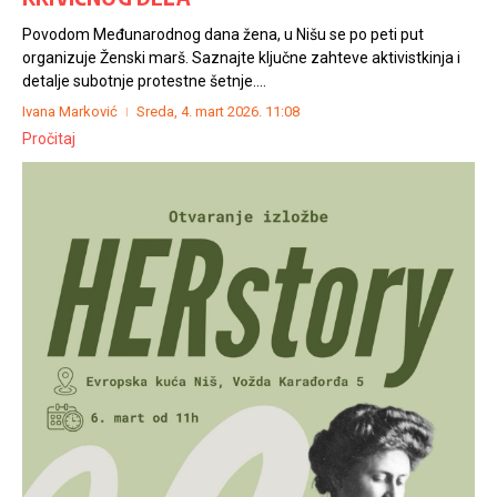
Povodom Međunarodnog dana žena, u Nišu se po peti put
organizuje Ženski marš. Saznajte ključne zahteve aktivistkinja i
detalje subotnje protestne šetnje....
Ivana Marković
Sreda, 4. mart 2026.
11:08
Pročitaj