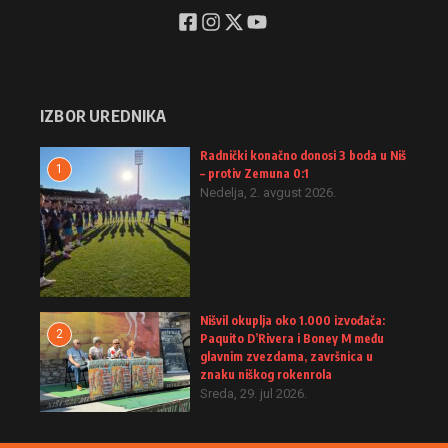
IZBOR UREDNIKA
Radnički konačno donosi 3 boda u Niš
1
– protiv Zemuna 0:1
Nedelja, 2. avgust 2026.
Nišvil okuplja oko 1.000 izvođača:
2
Paquito D’Rivera i Boney M među
glavnim zvezdama, završnica u
znaku niškog rokenrola
Sreda, 29. jul 2026.