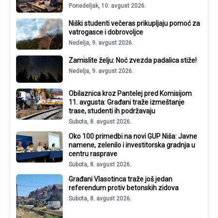
Ponedeljak, 10. avgust 2026.
Niški studenti večeras prikupljaju pomoć za
vatrogasce i dobrovoljce
Nedelja, 9. avgust 2026.
Zamislite želju: Noć zvezda padalica stiže!
Nedelja, 9. avgust 2026.
Obilaznica kroz Pantelej pred Komisijom
11. avgusta: Građani traže izmeštanje
trase, studenti ih podržavaju
Subota, 8. avgust 2026.
Oko 100 primedbi na novi GUP Niša: Javne
namene, zelenilo i investitorska gradnja u
centru rasprave
Subota, 8. avgust 2026.
Građani Vlasotinca traže još jedan
referendum protiv betonskih zidova
Subota, 8. avgust 2026.