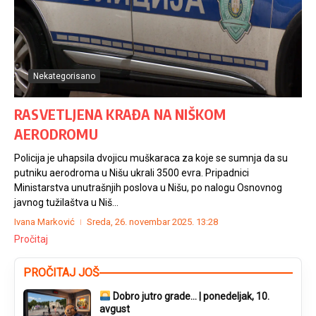
Nekategorisano
RASVETLJENA KRAĐA NA NIŠKOM
AERODROMU
Policija je uhapsila dvojicu muškaraca za koje se sumnja da su
putniku aerodroma u Nišu ukrali 3500 evra. Pripadnici
Ministarstva unutrašnjih poslova u Nišu, po nalogu Osnovnog
javnog tužilaštva u Niš...
Ivana Marković
Sreda, 26. novembar 2025.
13:28
Pročitaj
PROČITAJ JOŠ
Dobro jutro grade… | ponedeljak, 10.
avgust