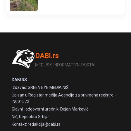
DABI.rs
MEDIJSKI INFORMATIVNI PORTAL
DABI.RS
Izdavač: GREEN EYE MEDIA NIŠ
Upisan u Registar medija Agencije za privredne registre –
IN001572
Glavni i odgovorni urednik: Dejan Marković
Niš, Republika Srbija
Kontakt: redakcija@dabi.rs