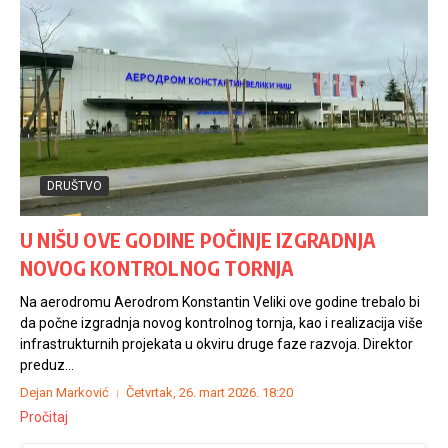
DRUŠTVO
U NIŠU OVE GODINE POČINJE IZGRADNJA
NOVOG KONTROLNOG TORNJA
Na aerodromu Aerodrom Konstantin Veliki ove godine trebalo bi
da počne izgradnja novog kontrolnog tornja, kao i realizacija više
infrastrukturnih projekata u okviru druge faze razvoja. Direktor
preduz...
Dejan Marković
Četvrtak, 26. mart 2026.
18:20
Pročitaj