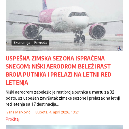
Ekonomija
Privreda
USPEŠNA ZIMSKA SEZONA ISPRAĆENA
SNEGOM: NIŠKI AERODROM BELEŽI RAST
BROJA PUTNIKA I PRELAZI NA LETNJI RED
LETENJA
Niški aerodrom zabeležio je rast broja putnika u martu za 32
odsto, uz uspešan završetak zimske sezone i prelazak na letnji
red letenja sa 17 destinacija....
Ivana Marković
Subota, 4. april 2026.
13:21
Pročitaj