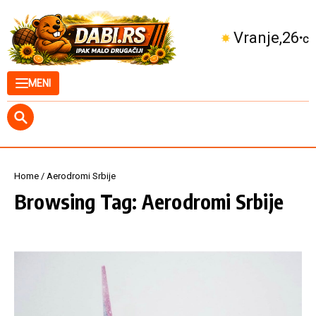
Skip to content
Kuršumlija
26
°C
MENI
Home
/
Aerodromi Srbije
Browsing Tag: Aerodromi Srbije