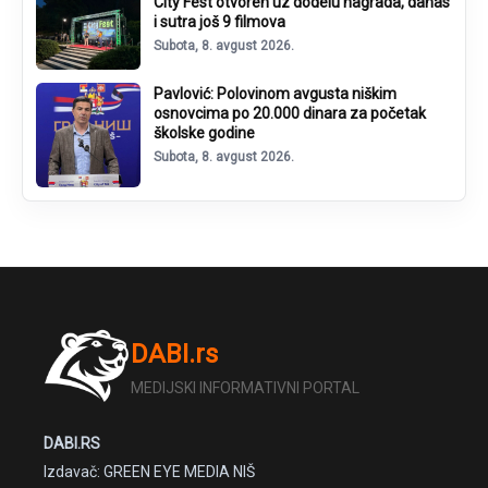
City Fest otvoren uz dodelu nagrada, danas
i sutra još 9 filmova
Subota, 8. avgust 2026.
Pavlović: Polovinom avgusta niškim
osnovcima po 20.000 dinara za početak
školske godine
Subota, 8. avgust 2026.
DABI.rs
MEDIJSKI INFORMATIVNI PORTAL
DABI.RS
Izdavač: GREEN EYE MEDIA NIŠ