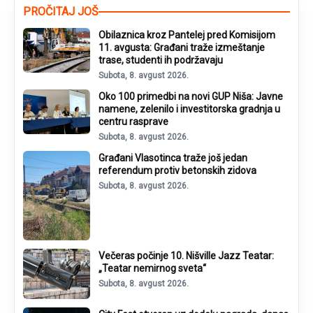
PROČITAJ JOŠ
Obilaznica kroz Pantelej pred Komisijom
11. avgusta: Građani traže izmeštanje
trase, studenti ih podržavaju
Subota, 8. avgust 2026.
Oko 100 primedbi na novi GUP Niša: Javne
namene, zelenilo i investitorska gradnja u
centru rasprave
Subota, 8. avgust 2026.
Građani Vlasotinca traže još jedan
referendum protiv betonskih zidova
Subota, 8. avgust 2026.
Večeras počinje 10. Nišville Jazz Teatar:
„Teatar nemirnog sveta“
Subota, 8. avgust 2026.