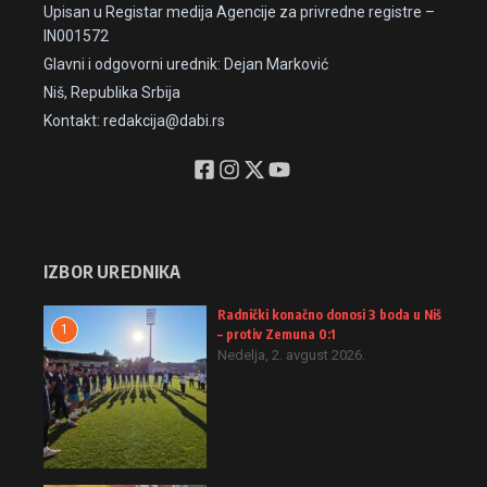
Upisan u Registar medija Agencije za privredne registre –
IN001572
Glavni i odgovorni urednik: Dejan Marković
Niš, Republika Srbija
Kontakt: redakcija@dabi.rs
IZBOR UREDNIKA
Radnički konačno donosi 3 boda u Niš
1
– protiv Zemuna 0:1
Nedelja, 2. avgust 2026.