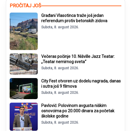
PROČITAJ JOŠ
Građani Vlasotinca traže još jedan
referendum protiv betonskih zidova
Subota, 8. avgust 2026.
Večeras počinje 10. Nišville Jazz Teatar:
„Teatar nemirnog sveta“
Subota, 8. avgust 2026.
City Fest otvoren uz dodelu nagrada, danas
i sutra još 9 filmova
Subota, 8. avgust 2026.
Pavlović: Polovinom avgusta niškim
osnovcima po 20.000 dinara za početak
školske godine
Subota, 8. avgust 2026.