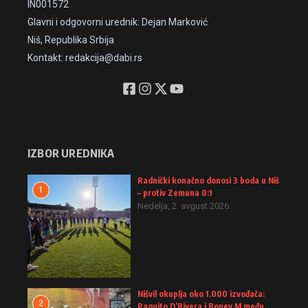
IN001572
Glavni i odgovorni urednik: Dejan Marković
Niš, Republika Srbija
Kontakt: redakcija@dabi.rs
IZBOR UREDNIKA
Radnički konačno donosi 3 boda u Niš
1
– protiv Zemuna 0:1
Nedelja, 2. avgust 2026.
Nišvil okuplja oko 1.000 izvođača:
2
Paquito D’Rivera i Boney M među