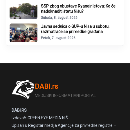
SSP zbog obustave Ryanair letova: Ko će
nadoknaditi štetu Nišu?
Subota, 8. avgust 2026.
Javna sednica o GUP-u Niša u subotu,
razmatraće se primedbe građana
Petak, 7. avgust 2026.
DABI.rs
MEDIJSKI INFORMATIVNI PORTAL
DABI.RS
Izdavač: GREEN EYE MEDIA NIŠ
Upisan u Registar medija Agencije za privredne registre –