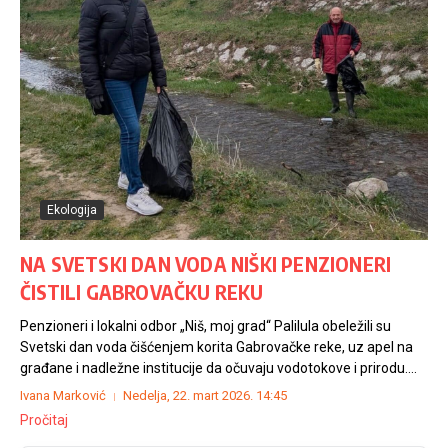
Ekologija
NA SVETSKI DAN VODA NIŠKI PENZIONERI
ČISTILI GABROVAČKU REKU
Penzioneri i lokalni odbor „Niš, moj grad“ Palilula obeležili su
Svetski dan voda čišćenjem korita Gabrovačke reke, uz apel na
građane i nadležne institucije da očuvaju vodotokove i prirodu....
Ivana Marković
Nedelja, 22. mart 2026.
14:45
Pročitaj