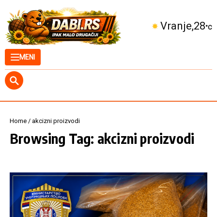
Skip to content
Vranje
28
°C
MENI
Home
/
akcizni proizvodi
Browsing Tag: akcizni proizvodi