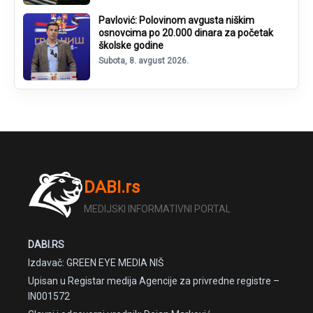
Pavlović: Polovinom avgusta niškim
osnovcima po 20.000 dinara za početak
školske godine
Subota, 8. avgust 2026.
DABI.rs
MEDIJSKI INFORMATIVNI PORTAL
DABI.RS
Izdavač: GREEN EYE MEDIA NIŠ
Upisan u Registar medija Agencije za privredne registre –
IN001572