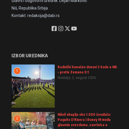
Glavni i odgovorni urednik: Dejan Marković
Niš, Republika Srbija
Kontakt: redakcija@dabi.rs
IZBOR UREDNIKA
Radnički konačno donosi 3 boda u Niš
1
– protiv Zemuna 0:1
Nedelja, 2. avgust 2026.
Nišvil okuplja oko 1.000 izvođača:
2
Paquito D’Rivera i Boney M među
glavnim zvezdama, završnica u