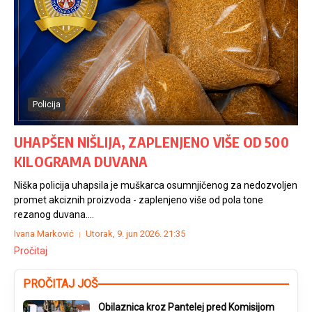
Policija
UHAPŠEN NIŠLIJA, ZAPLENJENO VIŠE OD 500
KILOGRAMA DUVANA
Niška policija uhapsila je muškarca osumnjičenog za nedozvoljen
promet akciznih proizvoda - zaplenjeno više od pola tone
rezanog duvana....
Ivana Marković
Utorak, 9. jun 2026.
21:35
Pročitaj
PROČITAJ JOŠ
Obilaznica kroz Pantelej pred Komisijom