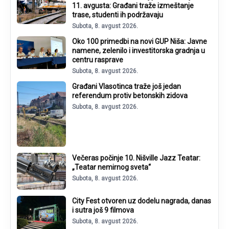
11. avgusta: Građani traže izmeštanje
trase, studenti ih podržavaju
Subota, 8. avgust 2026.
Oko 100 primedbi na novi GUP Niša: Javne
namene, zelenilo i investitorska gradnja u
centru rasprave
Subota, 8. avgust 2026.
Građani Vlasotinca traže još jedan
referendum protiv betonskih zidova
Subota, 8. avgust 2026.
Večeras počinje 10. Nišville Jazz Teatar:
„Teatar nemirnog sveta“
Subota, 8. avgust 2026.
City Fest otvoren uz dodelu nagrada, danas
i sutra još 9 filmova
Subota, 8. avgust 2026.