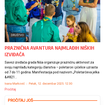
DRUŠTVO
PRAZNIČNA AVANTURA NAJMLAĐIH NIŠKIH
IZVIĐAČA
Savez izviđača grada Niša organizuje prazničnu aktivnost za
svoju najmlađu kategoriju članstva – poletarce i pčelice uzrasta
od 7 do 11 godina. Manifestacija pod nazivom „Poletarčeva jelka
&#821...
Ivana Marković
Petak, 12. decembar 2025.
12:30
Pročitaj
PROČITAJ JOŠ