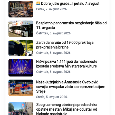
Dobro jutro grade… | petak, 7. avgust
Petak, 7. avgust 2026.
Besplatno panoramsko razgledanje Niša od
11. avgusta
Četvrtak, 6. avgust 2026.
Za tri dana više od 19.000 prekršaja
prekoračenja brzine
Četvrtak, 6. avgust 2026.
Nišvil poziva 1.111 ljudi da nadomeste
izostala sredstva Ministarstva kulture
Četvrtak, 6. avgust 2026.
Naša Južnjakinja Anastasija Cvetković
osvojila evropsko zlato sa reprezentacijom
Srbije
Sreda, 5. avgust 2026.
Zbog usmenog obećanja predsednika
opštine meštani Mikuljane odustali od
blokade magistrale