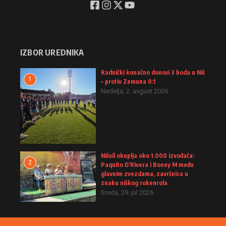
IZBOR UREDNIKA
Radnički konačno donosi 3 boda u Niš
1
– protiv Zemuna 0:1
Nedelja, 2. avgust 2026.
Nišvil okuplja oko 1.000 izvođača:
2
Paquito D’Rivera i Boney M među
glavnim zvezdama, završnica u
znaku niškog rokenrola
Sreda, 29. jul 2026.