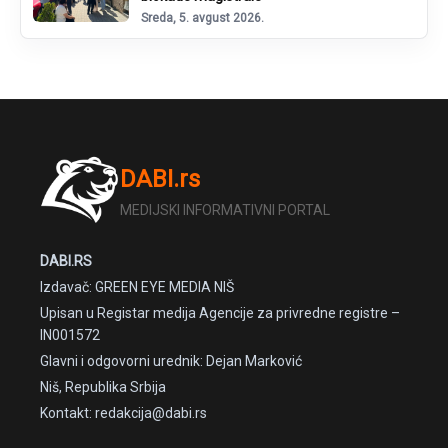
Sreda, 5. avgust 2026.
DABI.rs
MEDIJSKI INFORMATIVNI PORTAL
DABI.RS
Izdavač: GREEN EYE MEDIA NIŠ
Upisan u Registar medija Agencije za privredne registre –
IN001572
Glavni i odgovorni urednik: Dejan Marković
Niš, Republika Srbija
Kontakt: redakcija@dabi.rs