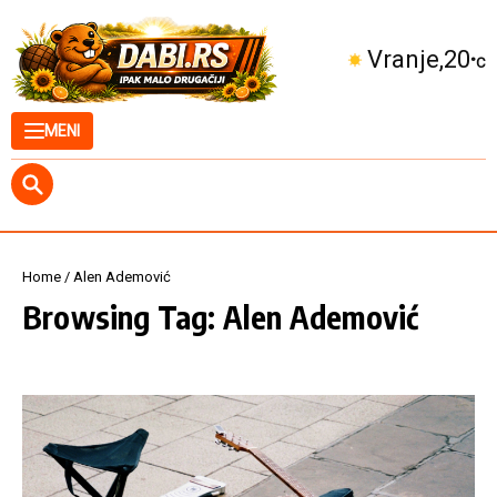
Skip to content
Vranje
20
°C
MENI
Home
/
Alen Ademović
Browsing Tag: Alen Ademović