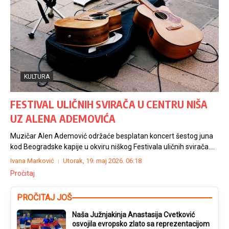
KULTURA
FESTIVAL ULIČNIH SVIRAČA U CENTRU NIŠA
UZ ALENA ADEMOVIĆA
Muzičar Alen Ademović održaće besplatan koncert šestog juna
kod Beogradske kapije u okviru niškog Festivala uličnih svirača....
Ivana Marković
Utorak, 19. maj 2026.
06:18
Pročitaj
PROČITAJ JOŠ
Naša Južnjakinja Anastasija Cvetković
osvojila evropsko zlato sa reprezentacijom