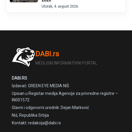
2026
Utorak, 4. avgust 2026.
DABI.rs
MEDIJSKI INFORMATIVNI PORTAL
DABI.RS
Izdavač: GREEN EYE MEDIA NIŠ
Upisan u Registar medija Agencije za privredne registre –
IN001572
Glavni i odgovorni urednik: Dejan Marković
Niš, Republika Srbija
Kontakt: redakcija@dabi.rs