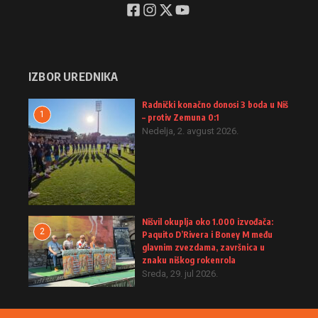
IZBOR UREDNIKA
Radnički konačno donosi 3 boda u Niš
1
– protiv Zemuna 0:1
Nedelja, 2. avgust 2026.
Nišvil okuplja oko 1.000 izvođača:
2
Paquito D’Rivera i Boney M među
glavnim zvezdama, završnica u
znaku niškog rokenrola
Sreda, 29. jul 2026.