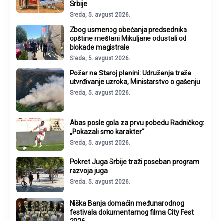
Srbije
Sreda, 5. avgust 2026.
Zbog usmenog obećanja predsednika
opštine meštani Mikuljane odustali od
blokade magistrale
Sreda, 5. avgust 2026.
Požar na Staroj planini: Udruženja traže
utvrđivanje uzroka, Ministarstvo o gašenju
Sreda, 5. avgust 2026.
Abas posle gola za prvu pobedu Radničkog:
„Pokazali smo karakter“
Sreda, 5. avgust 2026.
Pokret Juga Srbije traži poseban program
razvoja juga
Sreda, 5. avgust 2026.
Niška Banja domaćin međunarodnog
festivala dokumentarnog filma City Fest