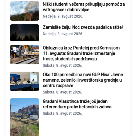
Niški studenti večeras prikupljaju pomoć za
vatrogasce i dobrovoljce
Nedelja, 9. avgust 2026.
Zamislite želju: Noć zvezda padalica stiže!
Nedelja, 9. avgust 2026.
Obilaznica kroz Pantelej pred Komisijom
11. avgusta: Građani traže izmeštanje
trase, studenti ih podržavaju
Subota, 8. avgust 2026.
Oko 100 primedbi na novi GUP Niša: Javne
namene, zelenilo i investitorska gradnja u
centru rasprave
Subota, 8. avgust 2026.
Građani Vlasotinca traže još jedan
referendum protiv betonskih zidova
Subota, 8. avgust 2026.