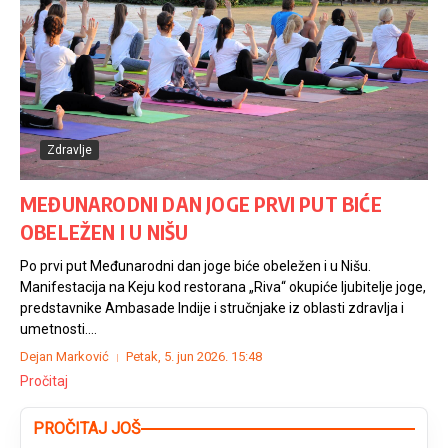
Zdravlje
MEĐUNARODNI DAN JOGE PRVI PUT BIĆE
OBELEŽEN I U NIŠU
Po prvi put Međunarodni dan joge biće obeležen i u Nišu.
Manifestacija na Keju kod restorana „Riva“ okupiće ljubitelje joge,
predstavnike Ambasade Indije i stručnjake iz oblasti zdravlja i
umetnosti....
Dejan Marković
Petak, 5. jun 2026.
15:48
Pročitaj
PROČITAJ JOŠ