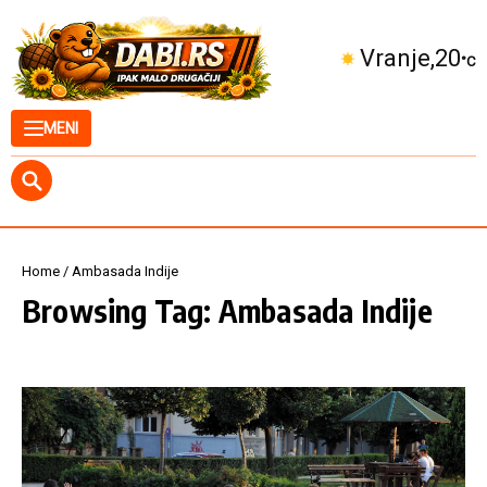
Skip to content
Vranje
20
°C
MENI
Home
/
Ambasada Indije
Browsing Tag: Ambasada Indije