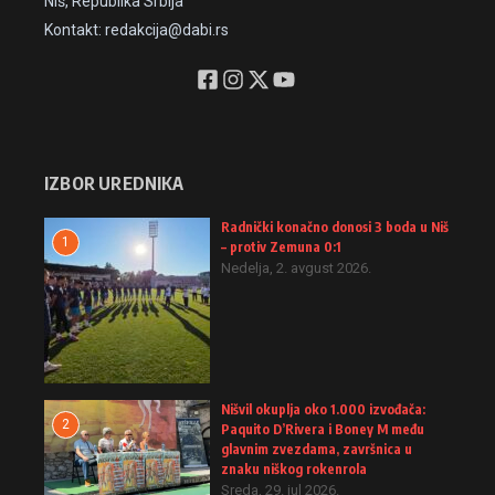
Niš, Republika Srbija
Kontakt: redakcija@dabi.rs
IZBOR UREDNIKA
Radnički konačno donosi 3 boda u Niš
1
– protiv Zemuna 0:1
Nedelja, 2. avgust 2026.
Nišvil okuplja oko 1.000 izvođača:
2
Paquito D’Rivera i Boney M među
glavnim zvezdama, završnica u
znaku niškog rokenrola
Sreda, 29. jul 2026.