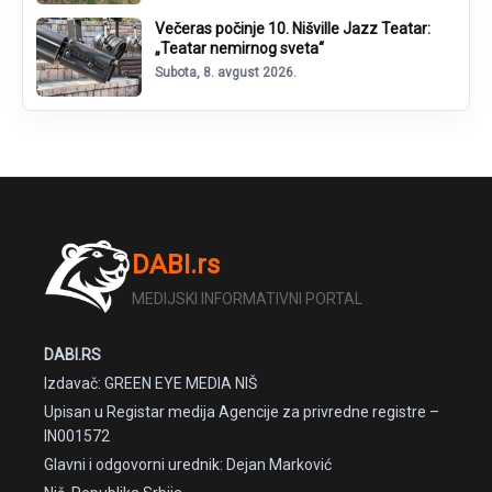
Večeras počinje 10. Nišville Jazz Teatar:
„Teatar nemirnog sveta“
Subota, 8. avgust 2026.
DABI.rs
MEDIJSKI INFORMATIVNI PORTAL
DABI.RS
Izdavač: GREEN EYE MEDIA NIŠ
Upisan u Registar medija Agencije za privredne registre –
IN001572
Glavni i odgovorni urednik: Dejan Marković