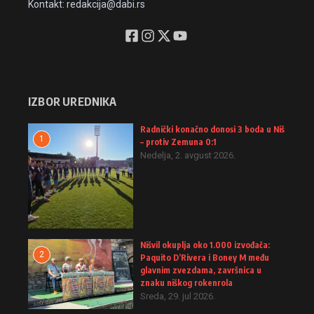
Kontakt: redakcija@dabi.rs
IZBOR UREDNIKA
Radnički konačno donosi 3 boda u Niš
1
– protiv Zemuna 0:1
Nedelja, 2. avgust 2026.
Nišvil okuplja oko 1.000 izvođača:
2
Paquito D’Rivera i Boney M među
glavnim zvezdama, završnica u
znaku niškog rokenrola
Sreda, 29. jul 2026.