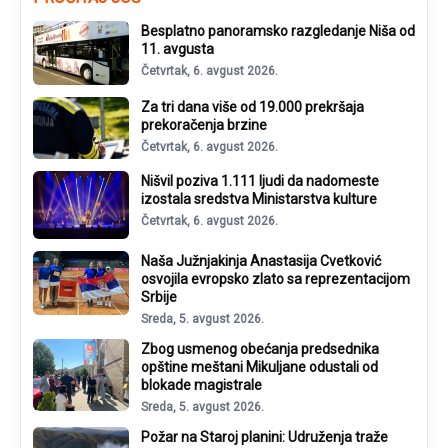
Besplatno panoramsko razgledanje Niša od
11. avgusta
Četvrtak, 6. avgust 2026.
Za tri dana više od 19.000 prekršaja
prekoračenja brzine
Četvrtak, 6. avgust 2026.
Nišvil poziva 1.111 ljudi da nadomeste
izostala sredstva Ministarstva kulture
Četvrtak, 6. avgust 2026.
Naša Južnjakinja Anastasija Cvetković
osvojila evropsko zlato sa reprezentacijom
Srbije
Sreda, 5. avgust 2026.
Zbog usmenog obećanja predsednika
opštine meštani Mikuljane odustali od
blokade magistrale
Sreda, 5. avgust 2026.
Požar na Staroj planini: Udruženja traže