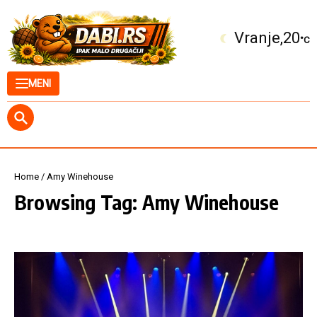
Skip to content
Vranje
20
°C
MENI
Home
/
Amy Winehouse
Browsing Tag: Amy Winehouse