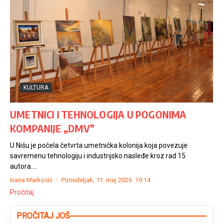
KULTURA
UMETNICI I TEHNOLOGIJA U POGONIMA
KOMPANIJE „DMV”
U Nišu je počela četvrta umetnička kolonija koja povezuje
savremenu tehnologiju i industrijsko nasleđe kroz rad 15
autora....
Ivana Marković
Ponedeljak, 11. maj 2026.
19:14
Pročitaj
PROČITAJ JOŠ