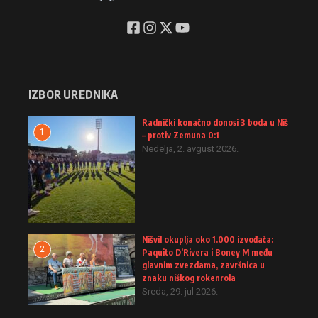
IZBOR UREDNIKA
Radnički konačno donosi 3 boda u Niš
1
– protiv Zemuna 0:1
Nedelja, 2. avgust 2026.
Nišvil okuplja oko 1.000 izvođača:
2
Paquito D’Rivera i Boney M među
glavnim zvezdama, završnica u
znaku niškog rokenrola
Sreda, 29. jul 2026.