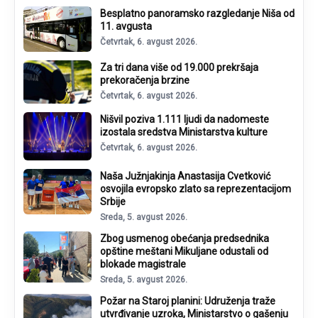
Besplatno panoramsko razgledanje Niša od
11. avgusta
Četvrtak, 6. avgust 2026.
Za tri dana više od 19.000 prekršaja
prekoračenja brzine
Četvrtak, 6. avgust 2026.
Nišvil poziva 1.111 ljudi da nadomeste
izostala sredstva Ministarstva kulture
Četvrtak, 6. avgust 2026.
Naša Južnjakinja Anastasija Cvetković
osvojila evropsko zlato sa reprezentacijom
Srbije
Sreda, 5. avgust 2026.
Zbog usmenog obećanja predsednika
opštine meštani Mikuljane odustali od
blokade magistrale
Sreda, 5. avgust 2026.
Požar na Staroj planini: Udruženja traže
utvrđivanje uzroka, Ministarstvo o gašenju