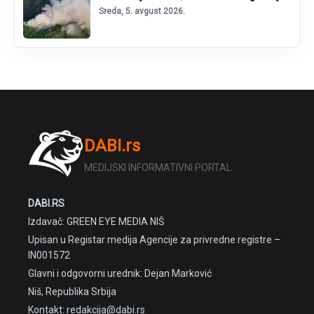
Sreda, 5. avgust 2026.
DABI.rs
MEDIJSKI INFORMATIVNI PORTAL
DABI.RS
Izdavač: GREEN EYE MEDIA NIŠ
Upisan u Registar medija Agencije za privredne registre –
IN001572
Glavni i odgovorni urednik: Dejan Marković
Niš, Republika Srbija
Kontakt: redakcija@dabi.rs