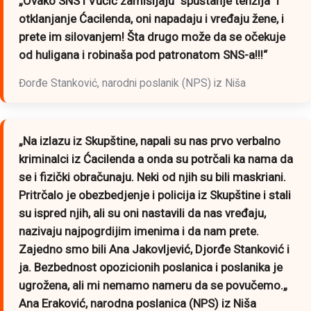
„Ovako SNS i Vučić zamišljaju “spuštanje tenzija” i
otklanjanje Ćacilenda, oni napadaju i vređaju žene, i
prete im silovanjem! Šta drugo može da se očekuje
od huligana i robinaša pod patronatom SNS-a!!!“
Đorđe Stanković, narodni poslanik (NPS) iz Niša
„Na izlazu iz Skupštine, napali su nas prvo verbalno
kriminalci iz Ćacilenda a onda su potrčali ka nama da
se i fizički obračunaju. Neki od njih su bili maskriani.
Pritrčalo je obezbedjenje i policija iz Skupštine i stali
su ispred njih, ali su oni nastavili da nas vređaju,
nazivaju najpogrdijim imenima i da nam prete.
Zajedno smo bili Ana Jakovljević, Djorđe Stanković i
ja.
Bezbednost opozicionih poslanica i poslanika je
ugrožena, ali mi nemamo nameru da se povučemo.
„
Ana Eraković, narodna poslanica (NPS) iz Niša