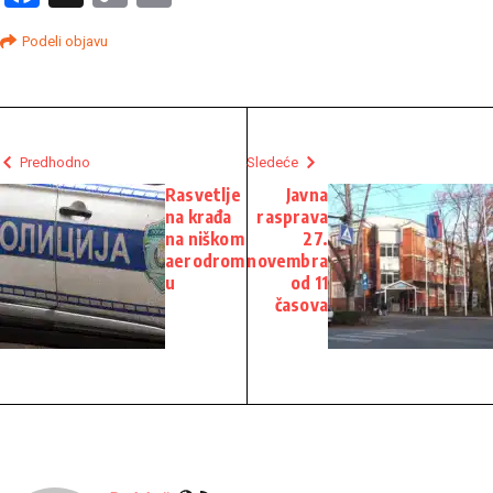
Link
Podeli objavu
Predhodno
Sledeće
Rasvetlje
Javna
na krađa
rasprava
na niškom
27.
aerodrom
novembra
u
od 11
časova