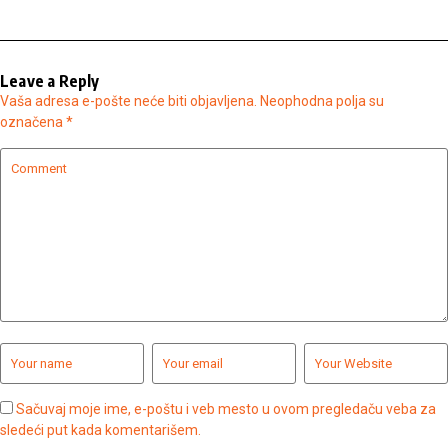
Leave a Reply
Vaša adresa e-pošte neće biti objavljena.
Neophodna polja su
označena
*
Sačuvaj moje ime, e-poštu i veb mesto u ovom pregledaču veba za
sledeći put kada komentarišem.