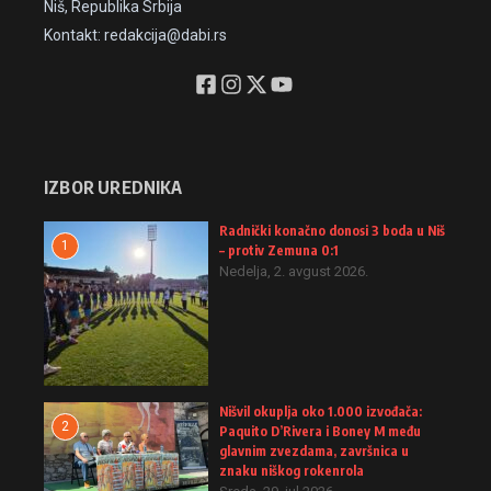
Niš, Republika Srbija
Kontakt: redakcija@dabi.rs
IZBOR UREDNIKA
Radnički konačno donosi 3 boda u Niš
1
– protiv Zemuna 0:1
Nedelja, 2. avgust 2026.
Nišvil okuplja oko 1.000 izvođača:
2
Paquito D’Rivera i Boney M među
glavnim zvezdama, završnica u
znaku niškog rokenrola