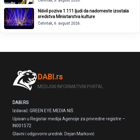
Četvrtak, 6. avgust 2026.
Nišvil poziva 1.111 ljudi da nadomeste izostala
sredstva Ministarstva kulture
Četvrtak, 6. avgust 2026.
DABI.rs
MEDIJSKI INFORMATIVNI PORTAL
DABI.RS
Izdavač: GREEN EYE MEDIA NIŠ
Upisan u Registar medija Agencije za privredne registre –
IN001572
Glavni i odgovorni urednik: Dejan Marković