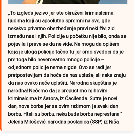
„To izgleda jezivo jer ste okruženi kriminalcima,
ljudima koji su apsolutno spremni na sve, gde
nekakvo privatno obezbeđenje pravi neki živi zid
između nas i njih. Policije u početku nije bilo, onda se
pojavila i prave se da ne vide. Ne mogu da opišem
koja je uloga policije tačno tu jer smo svedoci da je
pre toga bilo neverovatno mnogo policije –
odjednom policije nema nigde. Ovo se radi jer
pretpostavljam da hoće da nas uplaše, ali neka znaju
da nas ovako neće uplašiti. Narodna skupština je
narodna! Nećemo da je prepustimo njihovim
kriminalcima iz šatora, iz Ćacilenda. Sutra je novi
dan, nova borba jer sa ovim režimom je svaki dan
borba. Hteli su borbu, neka bude borba neprestana.“
Jelena Milošević, narodna poslanica (SSP) iz Niša