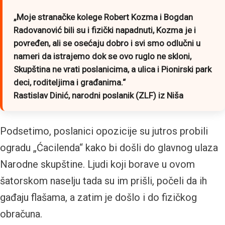
„Moje stranačke kolege Robert Kozma i Bogdan
Radovanović bili su i fizički napadnuti, Kozma je i
povređen, ali se osećaju dobro i svi smo odlučni u
nameri da istrajemo dok se ovo ruglo ne skloni,
Skupština ne vrati poslanicima, a ulica i Pionirski park
deci, roditeljima i građanima.“
Rastislav Dinić, narodni poslanik (ZLF) iz Niša
Podsetimo, poslanici opozicije su jutros probili
ogradu „Ćacilenda“ kako bi došli do glavnog ulaza
Narodne skupštine. Ljudi koji borave u ovom
šatorskom naselju tada su im prišli, počeli da ih
gađaju flašama, a zatim je došlo i do fizičkog
obračuna.