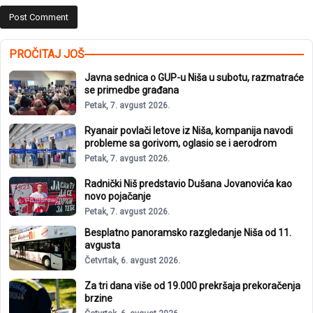
PROČITAJ JOŠ
Javna sednica o GUP-u Niša u subotu, razmatraće
se primedbe građana
Petak, 7. avgust 2026.
Ryanair povlači letove iz Niša, kompanija navodi
probleme sa gorivom, oglasio se i aerodrom
Petak, 7. avgust 2026.
Radnički Niš predstavio Dušana Jovanovića kao
novo pojačanje
Petak, 7. avgust 2026.
Besplatno panoramsko razgledanje Niša od 11.
avgusta
Četvrtak, 6. avgust 2026.
Za tri dana više od 19.000 prekršaja prekoračenja
brzine