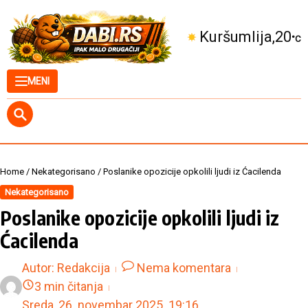
Skip to content
Kuršumlija
20
°C
MENI
Home
/
Nekategorisano
/
Poslanike opozicije opkolili ljudi iz Ćacilenda
Nekategorisano
Poslanike opozicije opkolili ljudi iz
Ćacilenda
Autor:
Redakcija
Nema komentara
3 min čitanja
Sreda, 26. novembar 2025.
19:16