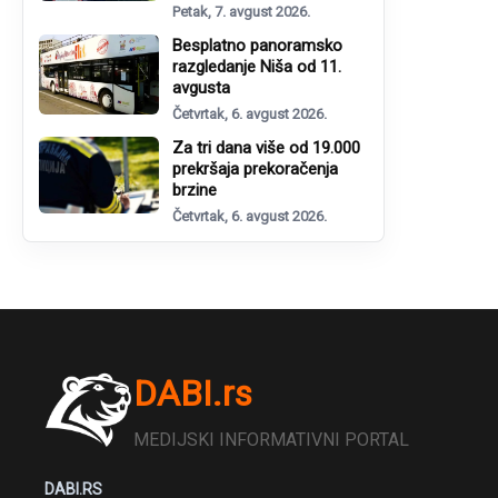
Petak, 7. avgust 2026.
Besplatno panoramsko
razgledanje Niša od 11.
avgusta
Četvrtak, 6. avgust 2026.
Za tri dana više od 19.000
prekršaja prekoračenja
brzine
Četvrtak, 6. avgust 2026.
DABI.rs
MEDIJSKI INFORMATIVNI PORTAL
DABI.RS