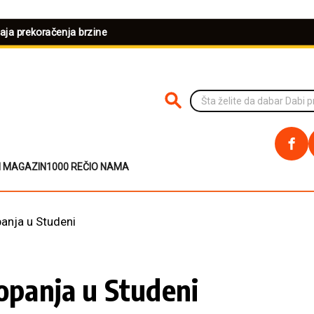
šaja prekoračenja brzine
PRETRAŽI NA SAJTU
I MAGAZIN
1000 REČI
O NAMA
panja u Studeni
kopanja u Studeni