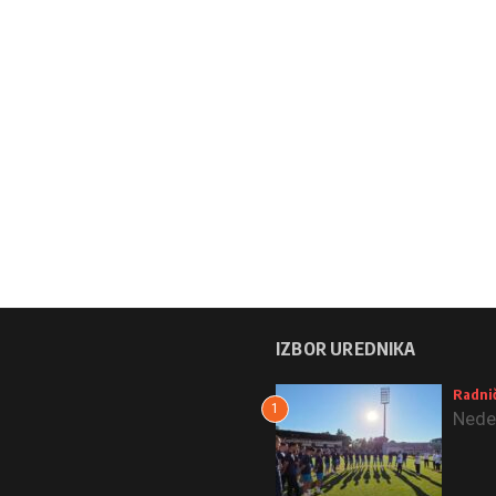
IZBOR UREDNIKA
Radnič
1
Nedel