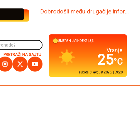
www.dabi.rs
NIZAK
UV INDEKS |
3
Kuršumlija
27
PRETRAŽI NA SAJTU
°C
subota, 8. avgust 2026. | 09:20