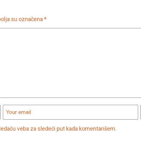
olja su označena
*
ledaču veba za sledeći put kada komentarišem.