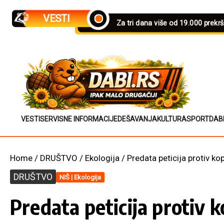
Skip to content
VESTI
Za tri dana više od 19.000 prekr
VESTI
SERVISNE INFORMACIJE
DEŠAVANJA
KULTURA
SPORT
DAB
Home
/
DRUŠTVO
/
Ekologija
/
Predata peticija protiv ko
DRUŠTVO
NIŠ | Ekologija
Predata peticija protiv 