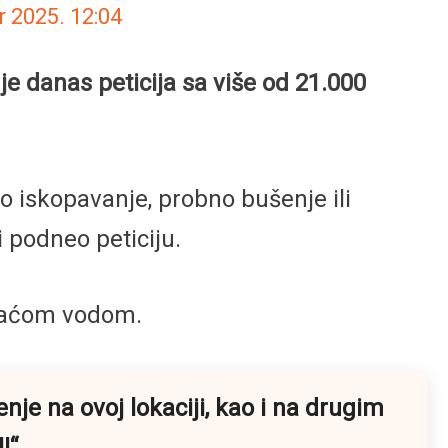
r 2025.
12:04
je danas peticija sa više od 21.000
vo iskopavanje, probno bušenje ili
i podneo peticiju.
ijaćom vodom.
nje na ovoj lokaciji, kao i na drugim
!“