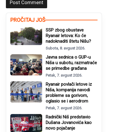
PROČITAJ JOŠ
SSP zbog obustave
Ryanair letova: Ko će
nadoknaditi štetu Nišu?
Subota, 8. avgust 2026.
Javna sednica o GUP-u
Niša u subotu, razmatraće
se primedbe građana
Petak, 7. avgust 2026.
Ryanair povlači letove iz
Niša, kompanija navodi
probleme sa gorivom,
oglasio se i aerodrom
Petak, 7. avgust 2026.
Radnički Niš predstavio
Dušana Jovanovića kao
novo pojačanje