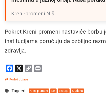
Kreni-promeni Niš
Pokret Kreni-promeni nastaviće borbu j
institucijama poručuju da ozbiljno razmo
zdravlja.
Facebook
X
Copy
Print
Link
Podeli objavu
Tagged:
Kreni-promeni
Niš
peticija
Studena