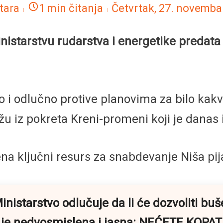
tara
1 min čitanja
Četvrtak, 27. novemba
inistarstvu rudarstva i energetike predata 
sno i odlučno protive planovima za bilo kak
žu iz pokreta Kreni-promeni koji je danas 
ena ključni resurs za snabdevanje Niša p
istarstvo odlučuje da li će dozvoliti buše
 je nedvosmislena i jasna: NEĆETE KOPATI