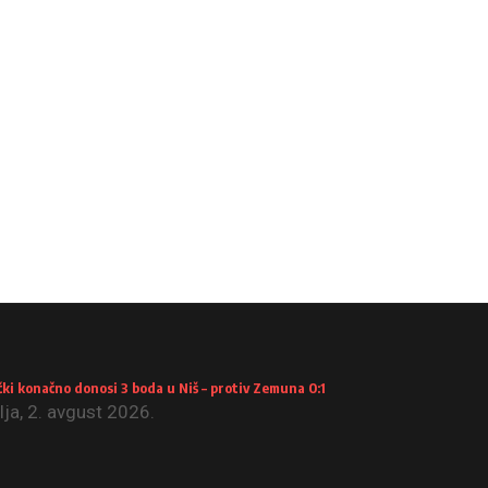
ki konačno donosi 3 boda u Niš – protiv Zemuna 0:1
ja, 2. avgust 2026.