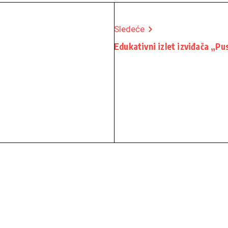
Sledeće
Edukativni izlet izviđača „Pu