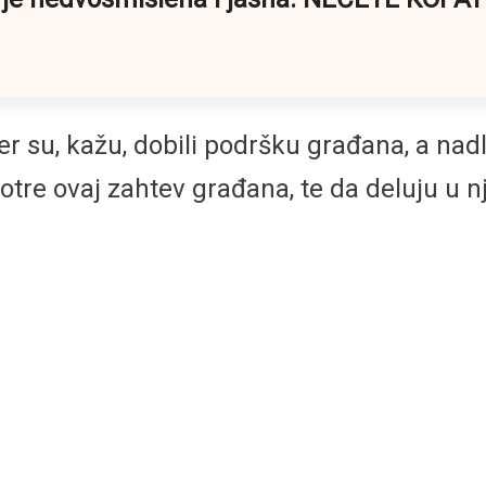
er su, kažu, dobili podršku građana, a na
tre ovaj zahtev građana, te da deluju u n