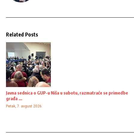
Related Posts
Javna sednica o GUP-u Niša u subotu, razmatraće se primedbe
građa ...
Petak, 7. avgust 2026.