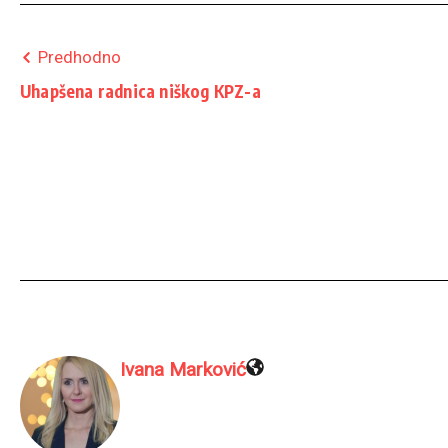
Predhodno
Uhapšena radnica niškog KPZ-a
Ivana Marković