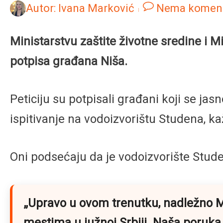
Autor:
Ivana Marković
Nema komen
Ministarstvu zaštite životne sredine i M
potpisa građana Niša.
Peticiju su potpisali građani koji se ja
ispitivanje na vodoizvorištu Studena, ka
Oni podsećaju da je vodoizvorište Stud
„Upravo u ovom trenutku, nadležno Min
mestima u južnoj Srbiji. Naša poruka