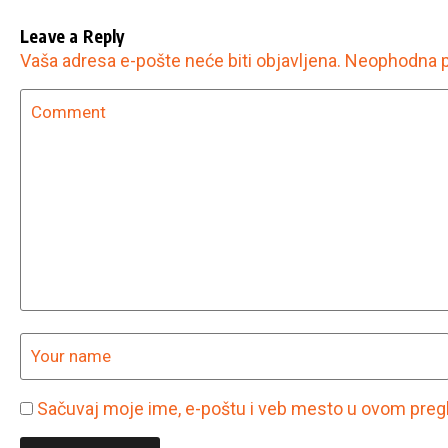
Leave a Reply
Vaša adresa e-pošte neće biti objavljena.
Neophodna p
Sačuvaj moje ime, e-poštu i veb mesto u ovom preg