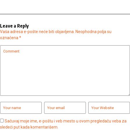
Leave a Reply
Vaša adresa e-pošte neće biti objavljena.
Neophodna polja su
označena
*
Sačuvaj moje ime, e-poštu i veb mesto u ovom pregledaču veba za
sledeći put kada komentarišem.