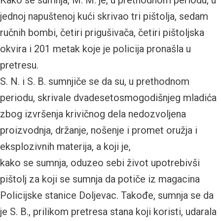
Kako se sumnja, M. M. je, u prethodnom periodu, u
jednoj napuštenoj kući skrivao tri pištolja, sedam
ručnih bombi, četiri prigušivača, četiri pištoljska
okvira i 201 metak koje je policija pronašla u
pretresu.
S. N. i S. B. sumnjiče se da su, u prethodnom
periodu, skrivale dvadesetosmogodišnjeg mladića
zbog izvršenja krivičnog dela nedozvoljena
proizvodnja, držanje, nošenje i promet oružja i
eksplozivnih materija, a koji je,
kako se sumnja, oduzeo sebi život upotrebivši
pištolj za koji se sumnja da potiče iz magacina
Policijske stanice Doljevac. Takođe, sumnja se da
je S. B., prilikom pretresa stana koji koristi, udarala