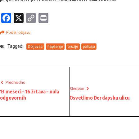
Facebook
X
Copy
Print
Link
Podeli objavu
Tagged:
Doljevac
hapšenje
oružje
policija
Predhodno
Sledeće
13 meseci – 16 žrtava – nula
odgovornih
Osvetlimo Đerdapsku ulicu