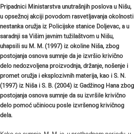
Pripadnici Ministarstva unutrašnjih poslova u Nišu,
u opsežnoj akciji povodom rasvetljavanja okolnosti
nestanka oružja iz Policijske stanice Doljevac, a u
saradnji sa Višim javnim tužilaštvom u Nišu,
uhapsili su M. M. (1997) iz okoline Niša, zbog
postojanja osnova sumnje da je izvršio krivično
delo nedozvoljena proizvodnja, držanje, nošenje i
promet oružja i eksplozivnih materija, kao i S. N.
(1997) iz Niša i S. B. (2004) iz Gadžinog Hana zbog
postojanja osnova sumnje da su izvršile krivično
delo pomoć učiniocu posle izvršenog krivičnog
dela.