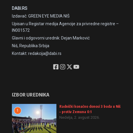
DABI.RS
Izdavač: GREEN EYE MEDIA NIŠ
Upisan u Registar medija Agencije za privredne registre –
IN001572
Glavni i odgovorni urednik: Dejan Marković
Niš, Republika Srbija
Kontakt: redakcija@dabi.rs
IZBOR UREDNIKA
Radnički konačno donosi 3 boda u Niš
1
– protiv Zemuna 0:1
Nedelja, 2. avgust 2026.