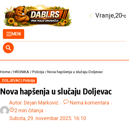
Skip to content
Kuršumlija
21
°C
MENI
Home
/
HRONIKA
/
Policija
/
Nova hapšenja u slučaju Doljevac
DOLJEVAC | Policija
Nova hapšenja u slučaju Doljevac
Autor:
Dejan Marković
Nema komentara
2 min čitanja
Subota, 29. novembar 2025.
16:10