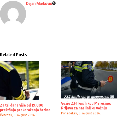
Dejan Marković
Related Posts
Vozio 234 km/h kod Merošine:
Za tri dana više od 19.000
Prijava za nasilničku vožnju
prekršaja prekoračenja brzine
Ponedeljak, 3. avgust 2026.
Četvrtak, 6. avgust 2026.