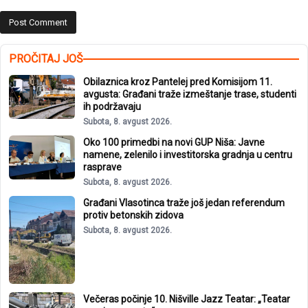
PROČITAJ JOŠ
Obilaznica kroz Pantelej pred Komisijom 11.
avgusta: Građani traže izmeštanje trase, studenti
ih podržavaju
Subota, 8. avgust 2026.
Oko 100 primedbi na novi GUP Niša: Javne
namene, zelenilo i investitorska gradnja u centru
rasprave
Subota, 8. avgust 2026.
Građani Vlasotinca traže još jedan referendum
protiv betonskih zidova
Subota, 8. avgust 2026.
Večeras počinje 10. Nišville Jazz Teatar: „Teatar