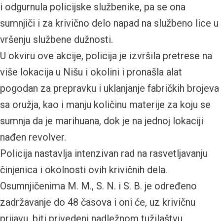
i odgurnula policijske službenike, pa se ona
sumnjiči i za krivično delo napad na službeno lice u
vršenju službene dužnosti.
U okviru ove akcije, policija je izvršila pretrese na
više lokacija u Nišu i okolini i pronašla alat
pogodan za prepravku i uklanjanje fabričkih brojeva
sa oružja, kao i manju količinu materije za koju se
sumnja da je marihuana, dok je na jednoj lokaciji
nađen revolver.
Policija nastavlja intenzivan rad na rasvetljavanju
činjenica i okolnosti ovih krivičnih dela.
Osumnjičenima M. M., S. N. i S. B. je određeno
zadržavanje do 48 časova i oni će, uz krivičnu
prijavu, biti privedeni nadležnom tužilaštvu.