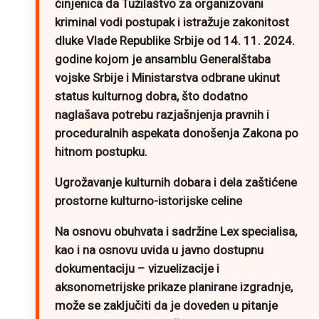
činjenica da Tužilaštvo za organizovani
kriminal vodi postupak i istražuje zakonitost
dluke Vlade Republike Srbije od 14. 11. 2024.
godine kojom je ansamblu Generalštaba
vojske Srbije i Ministarstva odbrane ukinut
status kulturnog dobra, što dodatno
naglašava potrebu razjašnjenja pravnih i
proceduralnih aspekata donošenja Zakona po
hitnom postupku.
Ugrožavanje kulturnih dobara i dela zaštićene
prostorne kulturno-istorijske celine
Na osnovu obuhvata i sadržine Lex specialisa,
kao i na osnovu uvida u javno dostupnu
dokumentaciju – vizuelizacije i
aksonometrijske prikaze planirane izgradnje,
može se zaključiti da je doveden u pitanje