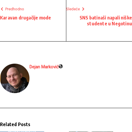
Predhodno
Sledeće
Karavan drugačije mode
SNS batinaši napali niške
studente u Negotinu
Dejan Marković
Related Posts