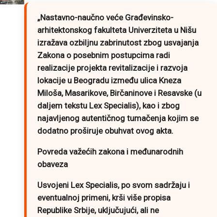
„Nastavno-naučno veće Građevinsko-
arhitektonskog fakulteta Univerziteta u Nišu
izražava ozbiljnu zabrinutost zbog usvajanja
Zakona o posebnim postupcima radi
realizacije projekta revitalizacije i razvoja
lokacije u Beogradu između ulica Kneza
Miloša, Masarikove, Birčaninove i Resavske (u
daljem tekstu Lex Specialis), kao i zbog
najavljenog autentičnog tumačenja kojim se
dodatno proširuje obuhvat ovog akta.
Povreda važećih zakona i međunarodnih
obaveza
Usvojeni Lex Specialis, po svom sadržaju i
eventualnoj primeni, krši više propisa
Republike Srbije, uključujući, ali ne