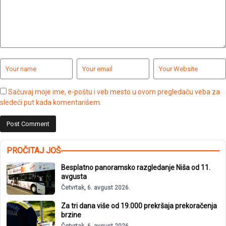
Sačuvaj moje ime, e-poštu i veb mesto u ovom pregledaču veba za
sledeći put kada komentarišem.
PROČITAJ JOŠ
Besplatno panoramsko razgledanje Niša od 11.
avgusta
Četvrtak, 6. avgust 2026.
Za tri dana više od 19.000 prekršaja prekoračenja
brzine