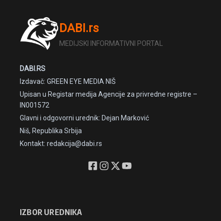
DABI.rs
MEDIJSKI INFORMATIVNI PORTAL
DABI.RS
Izdavač: GREEN EYE MEDIA NIŠ
Upisan u Registar medija Agencije za privredne registre –
IN001572
Glavni i odgovorni urednik: Dejan Marković
Niš, Republika Srbija
Kontakt: redakcija@dabi.rs
IZBOR UREDNIKA