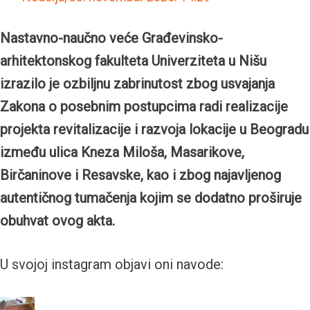
Nastavno-naučno veće Građevinsko-
arhitektonskog fakulteta Univerziteta u Nišu
izrazilo je ozbiljnu zabrinutost zbog usvajanja
Zakona o posebnim postupcima radi realizacije
projekta revitalizacije i razvoja lokacije u Beogradu
između ulica Kneza Miloša, Masarikove,
Birčaninove i Resavske, kao i zbog najavljenog
autentičnog tumačenja kojim se dodatno proširuje
obuhvat ovog akta.
U svojoj instagram objavi oni navode: