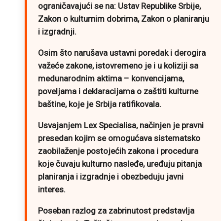
ograničavajući se na: Ustav Republike Srbije,
Zakon o kulturnim dobrima, Zakon o planiranju
i izgradnji.
Osim što narušava ustavni poredak i derogira
važeće zakone, istovremeno je i u koliziji sa
medunarodnim aktima – konvencijama,
poveljama i deklaracijama o zaštiti kulturne
baštine, koje je Srbija ratifikovala.
Usvajanjem Lex Specialisa, načinjen je pravni
presedan kojim se omogućava sistematsko
zaobilaženje postojećih zakona i procedura
koje čuvaju kulturno nasleđe, uređuju pitanja
planiranja i izgradnje i obezbeduju javni
interes.
Poseban razlog za zabrinutost predstavlja