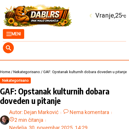
Skip to content
Kuršumlija
25
°C
MENI
Home
/
Nekategorisano
/
GAF: Opstanak kulturnih dobara doveden u pitanje
Nekategorisano
GAF: Opstanak kulturnih dobara
doveden u pitanje
Autor:
Dejan Marković
Nema komentara
2 min čitanja
Nedelja, 30. novembar 2025.
14:29