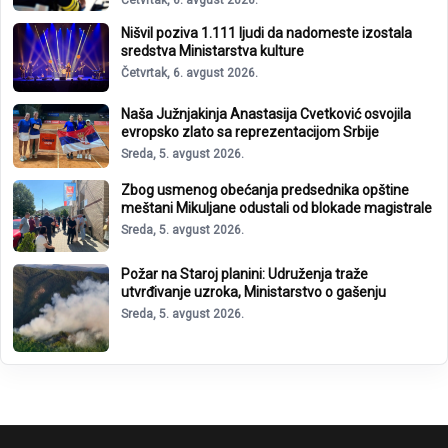
Četvrtak, 6. avgust 2026.
Nišvil poziva 1.111 ljudi da nadomeste izostala
sredstva Ministarstva kulture
Četvrtak, 6. avgust 2026.
Naša Južnjakinja Anastasija Cvetković osvojila
evropsko zlato sa reprezentacijom Srbije
Sreda, 5. avgust 2026.
Zbog usmenog obećanja predsednika opštine
meštani Mikuljane odustali od blokade magistrale
Sreda, 5. avgust 2026.
Požar na Staroj planini: Udruženja traže
utvrđivanje uzroka, Ministarstvo o gašenju
Sreda, 5. avgust 2026.