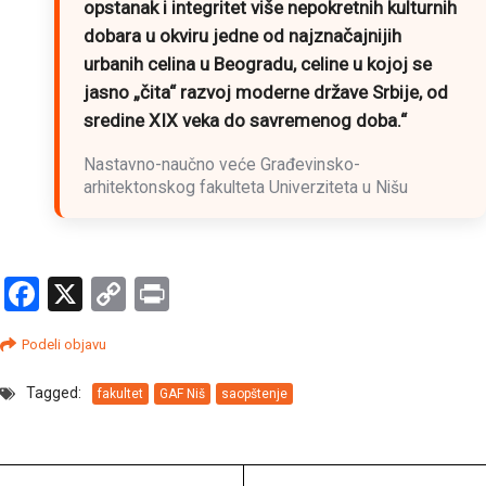
opstanak i integritet više nepokretnih kulturnih
dobara u okviru jedne od najznačajnijih
urbanih celina u Beogradu, celine u kojoj se
jasno „čita“ razvoj moderne države Srbije, od
sredine XIX veka do savremenog doba.“
Nastavno-naučno veće Građevinsko-
arhitektonskog fakulteta Univerziteta u Nišu
Facebook
X
Copy
Print
Link
Podeli objavu
Tagged:
fakultet
GAF Niš
saopštenje