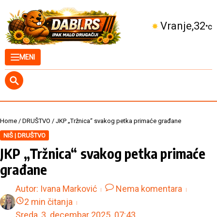
Skip to content
Kuršumlija
31
°C
MENI
Home
/
DRUŠTVO
/
JKP „Tržnica“ svakog petka primaće građane
NIŠ | DRUŠTVO
JKP „Tržnica“ svakog petka primaće
građane
Autor:
Ivana Marković
Nema komentara
2 min čitanja
Sreda, 3. decembar 2025.
07:43