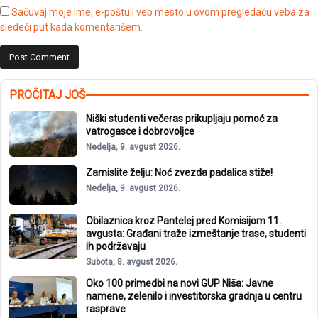
Sačuvaj moje ime, e-poštu i veb mesto u ovom pregledaču veba za
sledeći put kada komentarišem.
PROČITAJ JOŠ
Niški studenti večeras prikupljaju pomoć za
vatrogasce i dobrovoljce
Nedelja, 9. avgust 2026.
Zamislite želju: Noć zvezda padalica stiže!
Nedelja, 9. avgust 2026.
Obilaznica kroz Pantelej pred Komisijom 11.
avgusta: Građani traže izmeštanje trase, studenti
ih podržavaju
Subota, 8. avgust 2026.
Oko 100 primedbi na novi GUP Niša: Javne
namene, zelenilo i investitorska gradnja u centru
rasprave