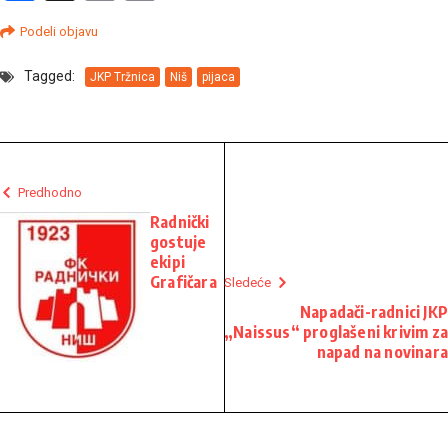
Link
Podeli objavu
Tagged:
JKP Tržnica
Niš
pijaca
Predhodno
Radnički
gostuje
ekipi
Grafičara
Sledeće
Napadači-radnici JKP
„Naissus“ proglašeni krivim za
napad na novinara