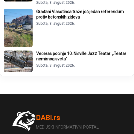
Subota, 8. avgust 2026.
Građani Vlasotinca traže još jedan referendum
protiv betonskih zidova
Subota, 8. avgust 2026.
Večeras počinje 10. Nišville Jazz Teatar: „Teatar
nemirnog sveta“
Subota, 8. avgust 2026.
DABI.rs
MEDIJSKI INFORMATIVNI PORTAL