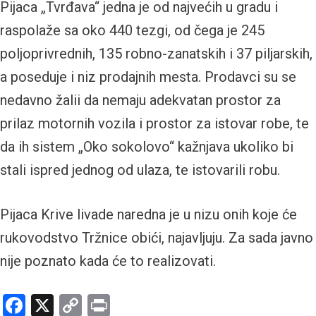
Pijaca „Tvrđava“ jedna je od najvećih u gradu i
raspolaže sa oko 440 tezgi, od čega je 245
poljoprivrednih, 135 robno-zanatskih i 37 piljarskih,
a poseduje i niz prodajnih mesta. Prodavci su se
nedavno žalii da nemaju adekvatan prostor za
prilaz motornih vozila i prostor za istovar robe, te
da ih sistem „Oko sokolovo“ kažnjava ukoliko bi
stali ispred jednog od ulaza, te istovarili robu.
Pijaca Krive livade naredna je u nizu onih koje će
rukovodstvo Tržnice obići, najavljuju. Za sada javno
nije poznato kada će to realizovati.
Facebook
X
Copy
Print