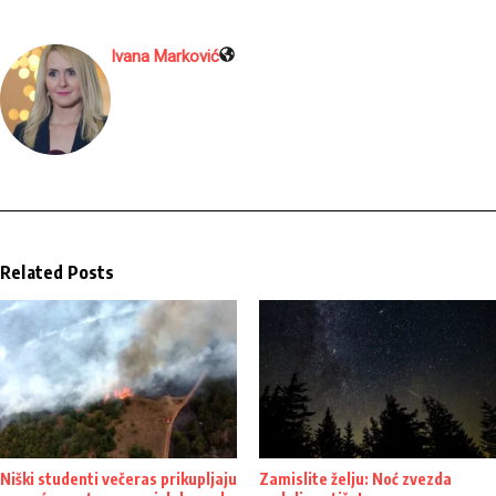
Ivana Marković
Related Posts
Niški studenti večeras prikupljaju
Zamislite želju: Noć zvezda