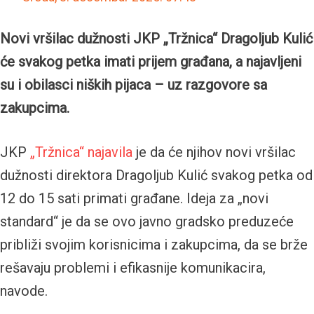
Novi vršilac dužnosti JKP „Tržnica“ Dragoljub Kulić
će svakog petka imati prijem građana, a najavljeni
su i obilasci niških pijaca – uz razgovore sa
zakupcima.
JKP
„Tržnica“ najavila
je da će njihov novi vršilac
dužnosti direktora Dragoljub Kulić svakog petka od
12 do 15 sati primati građane. Ideja za „novi
standard“ je da se ovo javno gradsko preduzeće
približi svojim korisnicima i zakupcima, da se brže
rešavaju problemi i efikasnije komunikacira,
navode.