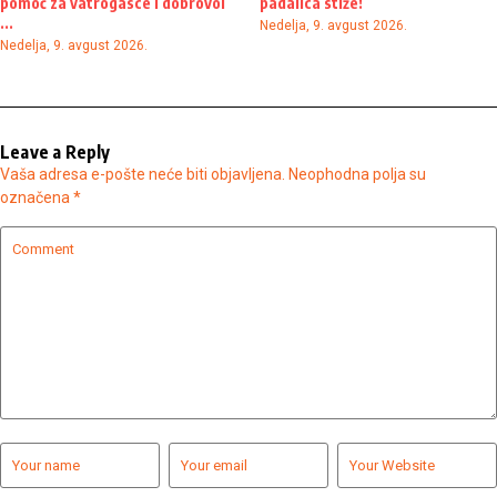
pomoć za vatrogasce i dobrovol
padalica stiže!
...
Nedelja, 9. avgust 2026.
Nedelja, 9. avgust 2026.
Leave a Reply
Vaša adresa e-pošte neće biti objavljena.
Neophodna polja su
označena
*