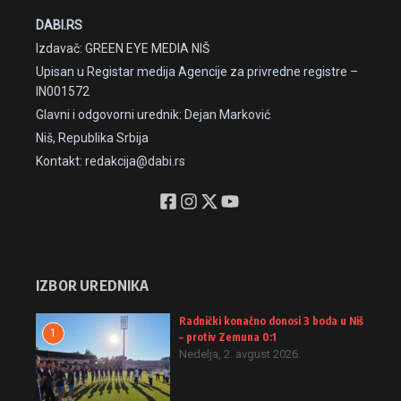
DABI.RS
Izdavač: GREEN EYE MEDIA NIŠ
Upisan u Registar medija Agencije za privredne registre –
IN001572
Glavni i odgovorni urednik: Dejan Marković
Niš, Republika Srbija
Kontakt: redakcija@dabi.rs
IZBOR UREDNIKA
Radnički konačno donosi 3 boda u Niš
1
– protiv Zemuna 0:1
Nedelja, 2. avgust 2026.