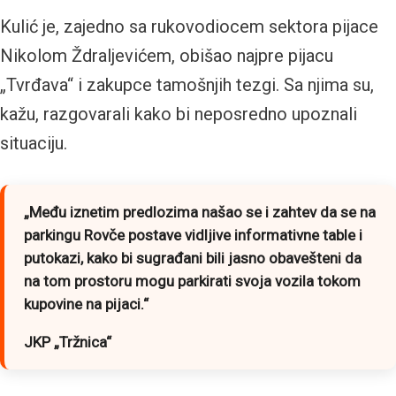
Kulić je, zajedno sa rukovodiocem sektora pijace
Nikolom Ždraljevićem, obišao najpre pijacu
„Tvrđava“ i zakupce tamošnjih tezgi. Sa njima su,
kažu, razgovarali kako bi neposredno upoznali
situaciju.
„Među iznetim predlozima našao se i zahtev da se na
parkingu Rovče postave vidljive informativne table i
putokazi, kako bi sugrađani bili jasno obavešteni da
na tom prostoru mogu parkirati svoja vozila tokom
kupovine na pijaci.“
JKP „Tržnica“