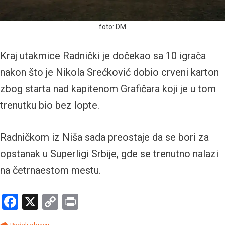
foto: DM
Kraj utakmice Radnički je dočekao sa 10 igrača
nakon što je Nikola Srećković dobio crveni karton
zbog starta nad kapitenom Grafičara koji je u tom
trenutku bio bez lopte.
Radničkom iz Niša sada preostaje da se bori za
opstanak u Superligi Srbije, gde se trenutno nalazi
na četrnaestom mestu.
Facebook
X
Copy
Print
Link