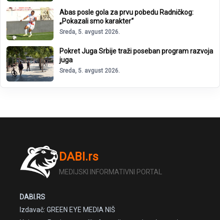
Abas posle gola za prvu pobedu Radničkog:
„Pokazali smo karakter“
Sreda, 5. avgust 2026.
Pokret Juga Srbije traži poseban program razvoja
juga
Sreda, 5. avgust 2026.
DABI.rs
MEDIJSKI INFORMATIVNI PORTAL
DABI.RS
Izdavač: GREEN EYE MEDIA NIŠ