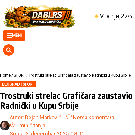
Skip to content
Kuršumlija
30
°C
MENI
Home
/
SPORT
/
Trostruki strelac Grafičara zaustavio Radnički u Kupu Srbije
BEOGRAD | SPORT
Trostruki strelac Grafičara zaustavio
Radnički u Kupu Srbije
Autor:
Dejan Marković
Nema komentara
1 min čitanja
Sreda, 3. decembar 2025.
18:01