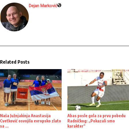
Dejan Marković
Related Posts
Naša Južnjakinja Anastasija
Abas posle gola za prvu pobedu
Cvetković osvojila evropsko zlato
Radničkog: „Pokazali smo
sa ...
karakter“