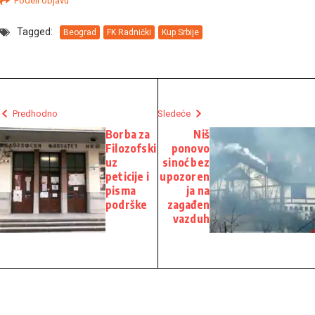
Podeli objavu
Tagged:
Beograd
FK Radnički
Kup Srbije
Predhodno
Sledeće
Borba za
Niš
Filozofski
ponovo
uz
sinoć bez
peticije i
upozoren
pisma
ja na
podrške
zagađen
vazduh