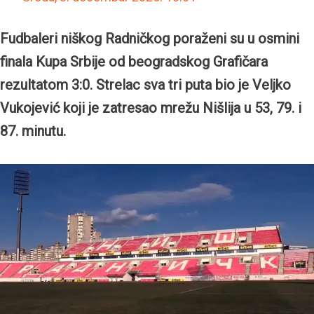
Fudbaleri niškog Radničkog poraženi su u osmini
finala Kupa Srbije od beogradskog Grafičara
rezultatom 3:0. Strelac sva tri puta bio je Veljko
Vukojević koji je zatresao mrežu Nišlija u 53, 79. i
87. minutu.