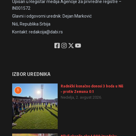
Upisan u Registar medija Agencije za privredne registre –
IN001572
Glavni i odgovorni urednik: Dejan Marković
Niš, Republika Srbija
Kontakt: redakcija@dabi.rs
IZBOR UREDNIKA
Radnički konačno donosi 3 boda u Niš
1
– protiv Zemuna 0:1
Nedelja, 2. avgust 2026.