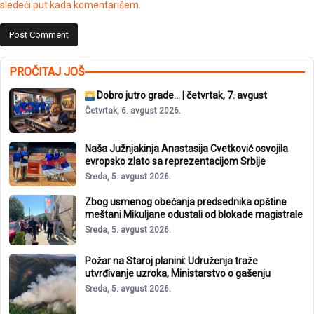
sledeći put kada komentarišem.
PROČITAJ JOŠ
Dobro jutro grade… | četvrtak, 7. avgust
Četvrtak, 6. avgust 2026.
Naša Južnjakinja Anastasija Cvetković osvojila
evropsko zlato sa reprezentacijom Srbije
Sreda, 5. avgust 2026.
Zbog usmenog obećanja predsednika opštine
meštani Mikuljane odustali od blokade magistrale
Sreda, 5. avgust 2026.
Požar na Staroj planini: Udruženja traže
utvrđivanje uzroka, Ministarstvo o gašenju
Sreda, 5. avgust 2026.