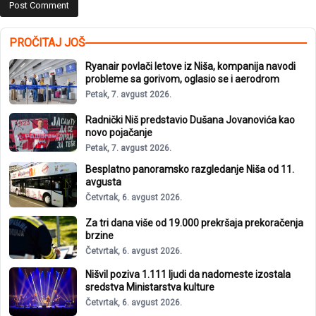
PROČITAJ JOŠ
Ryanair povlači letove iz Niša, kompanija navodi
probleme sa gorivom, oglasio se i aerodrom
Petak, 7. avgust 2026.
Radnički Niš predstavio Dušana Jovanovića kao
novo pojačanje
Petak, 7. avgust 2026.
Besplatno panoramsko razgledanje Niša od 11.
avgusta
Četvrtak, 6. avgust 2026.
Za tri dana više od 19.000 prekršaja prekoračenja
brzine
Četvrtak, 6. avgust 2026.
Nišvil poziva 1.111 ljudi da nadomeste izostala
sredstva Ministarstva kulture
Četvrtak, 6. avgust 2026.