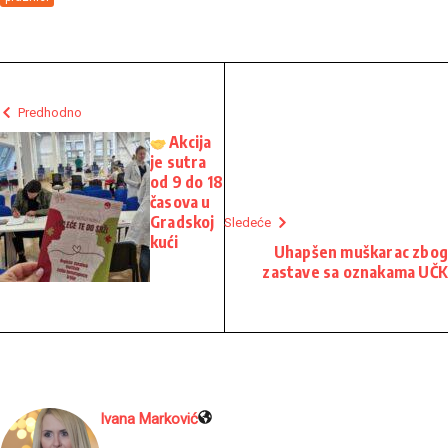
Predhodno
Akcija
je sutra
od 9 do 18
časova u
Gradskoj
Sledeće
kući
Uhapšen muškarac zbog
zastave sa oznakama UČK
Ivana Marković