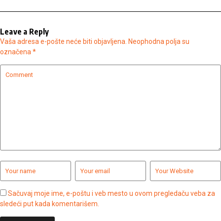
Leave a Reply
Vaša adresa e-pošte neće biti objavljena.
Neophodna polja su
označena
*
Sačuvaj moje ime, e-poštu i veb mesto u ovom pregledaču veba za
sledeći put kada komentarišem.