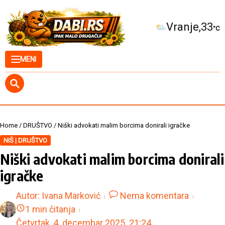
Skip to content
Kuršumlija
34
°C
MENI
Home
/
DRUŠTVO
/
Niški advokati malim borcima donirali igračke
NIŠ | DRUŠTVO
Niški advokati malim borcima donirali
igračke
Autor:
Ivana Marković
Nema komentara
1 min čitanja
Četvrtak, 4. decembar 2025.
21:24