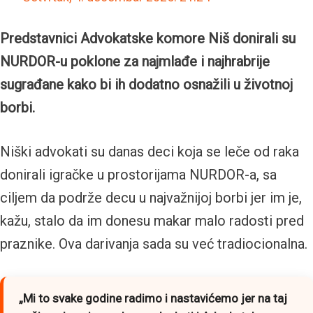
Predstavnici Advokatske komore Niš donirali su
NURDOR-u poklone za najmlađe i najhrabrije
sugrađane kako bi ih dodatno osnažili u životnoj
borbi.
Niški advokati su danas deci koja se leče od raka
donirali igračke u prostorijama NURDOR-a, sa
ciljem da podrže decu u najvažnijoj borbi jer im je,
kažu, stalo da im donesu makar malo radosti pred
praznike. Ova darivanja sada su već tradiocionalna.
„Mi to svake godine radimo i nastavićemo jer na taj