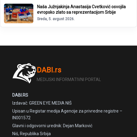
Naša Južnjakinja Anastasija Cvetković osvojila
evropsko zlato sa reprezentacijom Srbije
Sreda, 5. avgust 2026.
DABI.rs
MEDIJSKI INFORMATIVNI PORTAL
DABI.RS
Izdavač: GREEN EYE MEDIA NIŠ
Upisan u Registar medija Agencije za privredne registre –
IN001572
Glavni i odgovorni urednik: Dejan Marković
Niš, Republika Srbija