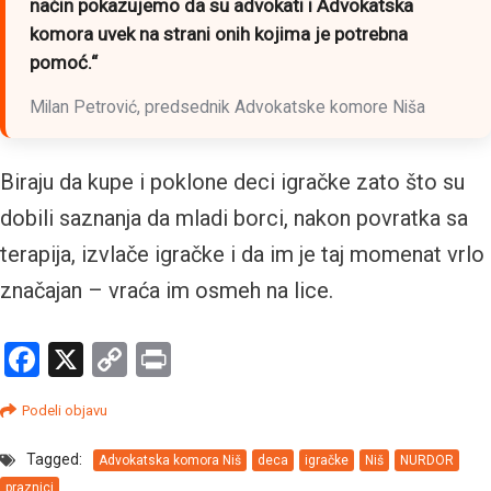
način pokazujemo da su advokati i Advokatska
komora uvek na strani onih kojima je potrebna
pomoć.“
Milan Petrović, predsednik Advokatske komore Niša
Biraju da kupe i poklone deci igračke zato što su
dobili saznanja da mladi borci, nakon povratka sa
terapija, izvlače igračke i da im je taj momenat vrlo
značajan – vraća im osmeh na lice.
Facebook
X
Copy
Print
Link
Podeli objavu
Tagged:
Advokatska komora Niš
deca
igračke
Niš
NURDOR
praznici