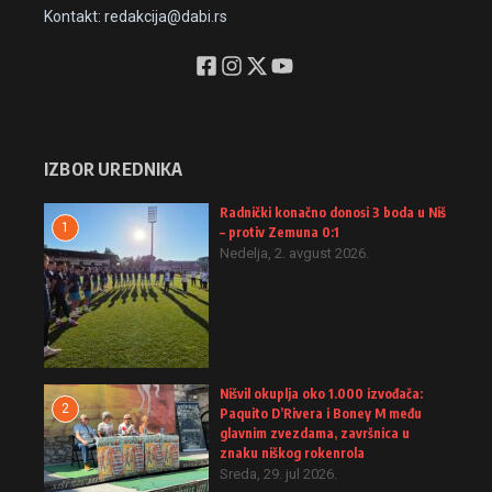
Kontakt: redakcija@dabi.rs
IZBOR UREDNIKA
Radnički konačno donosi 3 boda u Niš
1
– protiv Zemuna 0:1
Nedelja, 2. avgust 2026.
Nišvil okuplja oko 1.000 izvođača:
2
Paquito D’Rivera i Boney M među
glavnim zvezdama, završnica u
znaku niškog rokenrola
Sreda, 29. jul 2026.