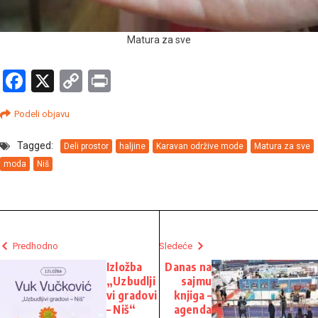
Matura za sve
Facebook
X
Copy
Print
Link
Podeli objavu
Tagged:
Deli prostor
haljine
Karavan održive mode
Matura za sve
moda
Niš
Predhodno
Sledeće
Izložba
Danas na
„Uzbudlji
sajmu
vi gradovi
knjiga –
– Niš“
agenda