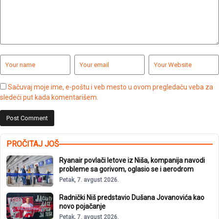
Sačuvaj moje ime, e-poštu i veb mesto u ovom pregledaču veba za
sledeći put kada komentarišem.
PROČITAJ JOŠ
Ryanair povlači letove iz Niša, kompanija navodi
probleme sa gorivom, oglasio se i aerodrom
Petak, 7. avgust 2026.
Radnički Niš predstavio Dušana Jovanovića kao
novo pojačanje
Petak, 7. avgust 2026.