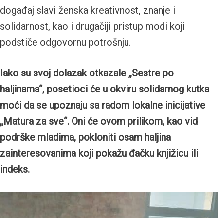
događaj slavi ženska kreativnost, znanje i
solidarnost, kao i drugačiji pristup modi koji
podstiče odgovornu potrošnju.
Iako su svoj dolazak otkazale „Sestre po
haljinama“, posetioci će u okviru solidarnog kutka
moći da se upoznaju sa radom lokalne inicijative
„Matura za sve“. Oni će ovom prilikom, kao vid
podrške mladima, pokloniti osam haljina
zainteresovanima koji pokažu đačku knjižicu ili
indeks.