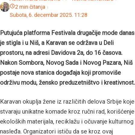
2 min čitanja
Subota, 6. decembar 2025.
11:28
Putujuća platforma Festivala drugačije mode danas
je stigla i u Niš, a Karavan se održava u Deli
prostoru, na adresi Davidova 2a, do 16 časova.
Nakon Sombora, Novog Sada i Novog Pazara, Niš
postaje nova stanica događaja koji promoviše
održivu modu, žensko preduzetništvo i kreativnost.
Karavan okuplja žene iz različitih delova Srbije koje
stvaraju unikatne komade kroz ručni rad, korišćenje
ekoloških materijala, reciklažu i očuvanje kulturnog
nasleđa. Organizatori ističu da se kroz ovaj