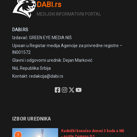
DABI.rs
MEDIJSKI INFORMATIVNI PORTAL
DABI.RS
Izdavač: GREEN EYE MEDIA NIŠ
Upisan u Registar medija Agencije za privredne registre –
IN001572
Glavni i odgovorni urednik: Dejan Marković
Niš, Republika Srbija
Kontakt: redakcija@dabi.rs
IZBOR UREDNIKA
Radnički konačno donosi 3 boda u Niš
1
– protiv Zemuna 0:1