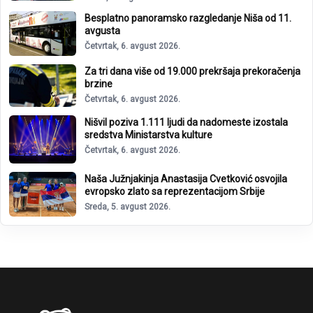
Besplatno panoramsko razgledanje Niša od 11.
avgusta
Četvrtak, 6. avgust 2026.
Za tri dana više od 19.000 prekršaja prekoračenja
brzine
Četvrtak, 6. avgust 2026.
Nišvil poziva 1.111 ljudi da nadomeste izostala
sredstva Ministarstva kulture
Četvrtak, 6. avgust 2026.
Naša Južnjakinja Anastasija Cvetković osvojila
evropsko zlato sa reprezentacijom Srbije
Sreda, 5. avgust 2026.