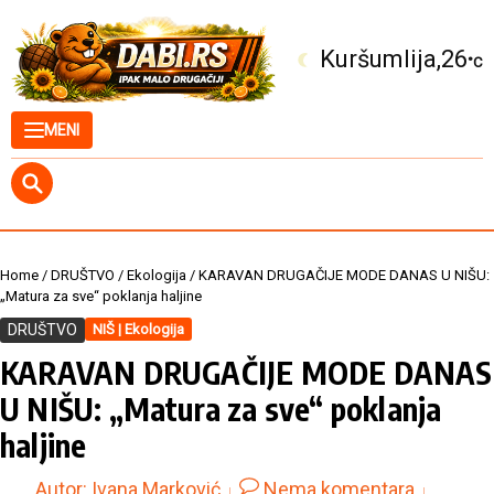
Skip to content
Kuršumlija
26
°C
MENI
Home
/
DRUŠTVO
/
Ekologija
/
KARAVAN DRUGAČIJE MODE DANAS U NIŠU:
„Matura za sve“ poklanja haljine
DRUŠTVO
NIŠ | Ekologija
KARAVAN DRUGAČIJE MODE DANAS
U NIŠU: „Matura za sve“ poklanja
haljine
Autor:
Ivana Marković
Nema komentara