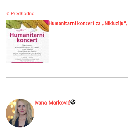
Predhodno
Humanitarni koncert za „Nikluziju“,
Ivana Marković