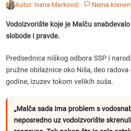
Autor:
Ivana Marković
Nema komen
Vodoizvorište koje je Malču snabdevalo 
slobode i pravde.
Predsednica niškog odbora SSP i narod
pružne obilaznice oko Niša, deo radova
godine, izuzev tokom velikih suša.
„Malča sada ima problem s vodosnabd
neposredno uz vodoizvorište skrenuli 