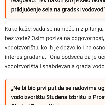
reagovao. Tek nakon što je selo ostalo
priključenje sela na gradski vodovod
Kako kaže, sada se nameće niz pitanja, a
bez vode? Osim poziva na odgovornost, 
vodoizvorištu, ko ih je dozvolio i na osno
interes građana. , Ona podseća da je uc
vodoizvorišta i snabdevanja grada vod
„Ne bi bio prvi put da se radovima ugr
vodoizvorištu Studena izbrišu iz Pro