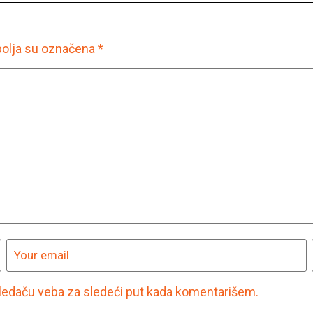
olja su označena
*
ledaču veba za sledeći put kada komentarišem.