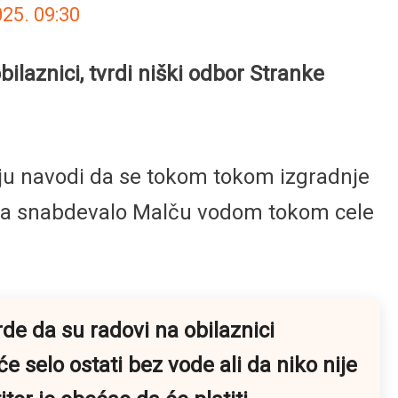
025.
09:30
laznici, tvrdi niški odbor Stranke
ju navodi da se tokom tokom izgradnje
nama snabdevalo Malču vodom tokom cele
e da su radovi na obilaznici
 selo ostati bez vode ali da niko nije