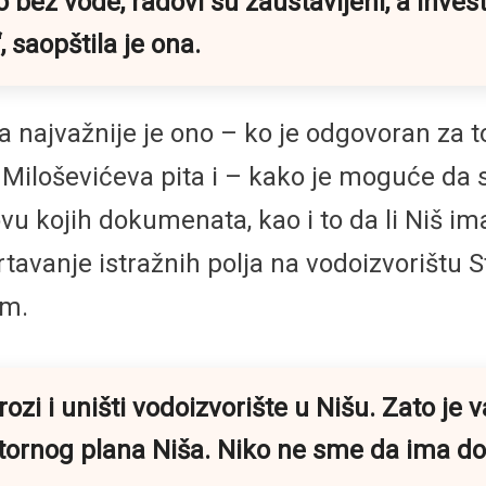
 bez vode, radovi su zaustavljeni, a investi
“
, saopštila je ona.
 najvažnije je ono – ko je odgovoran za to 
Miloševićeva pita i – kako je moguće da 
vu kojih dokumenata, kao i to da li Niš ima
rtavanje istražnih polja na vodoizvorištu 
om.
ozi i uništi vodoizvorište u Nišu. Zato je 
stornog plana Niša. Niko ne sme da ima doz