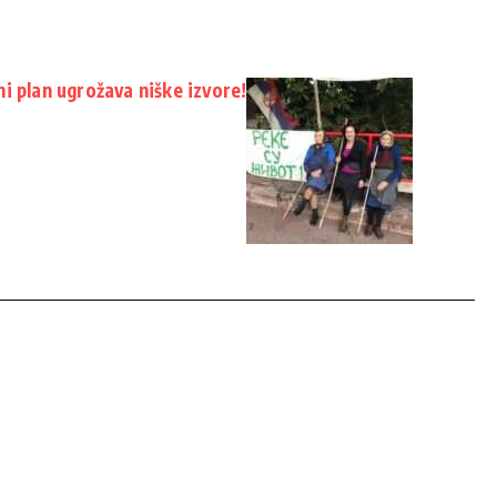
i plan ugrožava niške izvore!