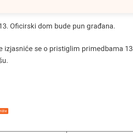
 13. Oficirski dom bude pun građana.
 izjasniće se o pristiglim primedbama 13
šu.
rište