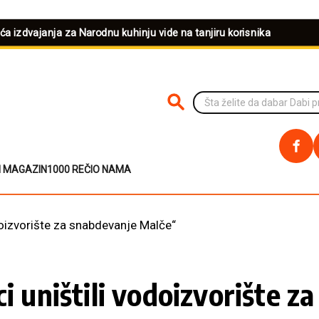
eća izdvajanja za Narodnu kuhinju vide na tanjiru korisnika
PRETRAŽI NA SAJTU
I MAGAZIN
1000 REČI
O NAMA
odoizvorište za snabdevanje Malče“
ci uništili vodoizvorište 