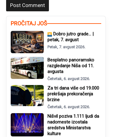
PROČITAJ JOŠ
Dobro jutro grade… |
petak, 7. avgust
Petak, 7. avgust 2026.
Besplatno panoramsko
razgledanje Niša od 11.
avgusta
Četvrtak, 6. avgust 2026.
Za tri dana više od 19.000
prekršaja prekoračenja
brzine
Četvrtak, 6. avgust 2026.
Nišvil poziva 1.111 ljudi da
nadomeste izostala
sredstva Ministarstva
kulture