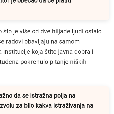
tor je obećao da će platiti
što je više od dve hiljade ljudi ostalo
se radovi obavljaju na samom
 institucije koja štite javna dobra i
Studena pokrenulo pitanje niških
važno da se istražna polja na
volu za bilo kakva istraživanja na