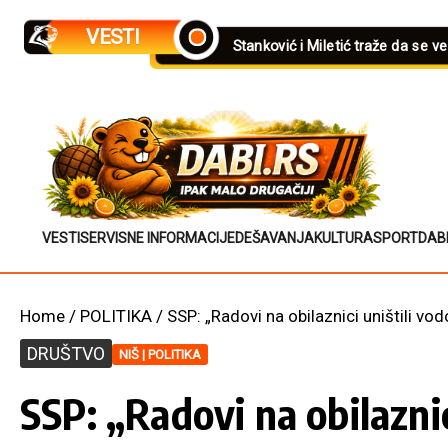
Skip to content
VESTI
Stanković i Miletić traže da se v
VESTI
SERVISNE INFORMACIJE
DEŠAVANJA
KULTURA
SPORT
DAB
Home
/
POLITIKA
/
SSP: „Radovi na obilaznici uništili v
DRUŠTVO
NIŠ | POLITIKA
SSP: „Radovi na obilazni