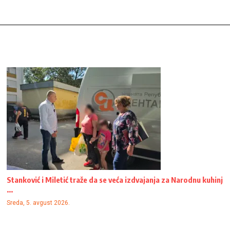
Stanković i Miletić traže da se veća izdvajanja za Narodnu kuhinj
...
Sreda, 5. avgust 2026.