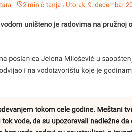
tara
2 min čitanja
Utorak, 9. decembar 2
vodom uništeno je radovima na pružnoj obi
na poslanica Jelena Milošević u saopšten
 odvijao i na vodoizvorištu koje je godi
evanjem tokom cele godine. Meštani tvrd
tok vode, da su upozoravali nadležne da će