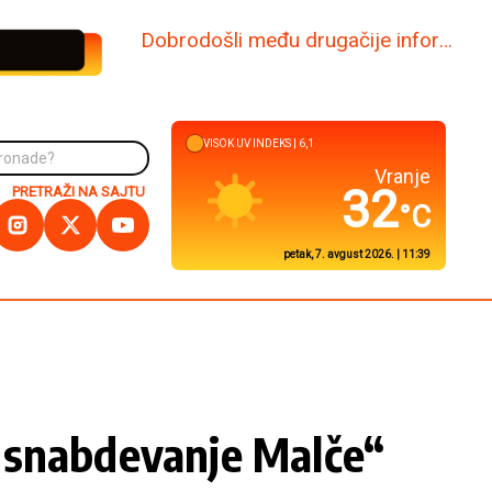
www.dabi.rs
VISOK
UV INDEKS |
6,6
Kuršumlija
32
PRETRAŽI NA SAJTU
°C
petak, 7. avgust 2026. | 11:39
za snabdevanje Malče“