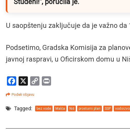
Studeni!“
, poručila je.
U saopštenju zaključuje da je važno da
Podsetimo, Gradska Komisija za planove
javnoj raspravi, u Oficirskom domu u Ni
Facebook
X
Copy
Print
Link
Podeli objavu
Tagged:
bez vode
Malča
Niš
prostorni plan
SSP
vodoizvo