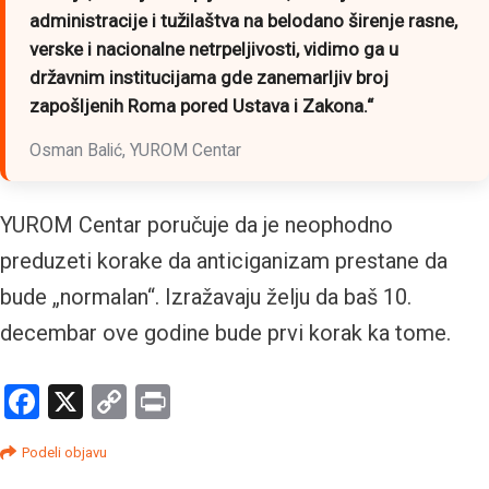
administracije i tužilaštva na belodano širenje rasne,
verske i nacionalne netrpeljivosti, vidimo ga u
državnim institucijama gde zanemarljiv broj
zapošljenih Roma pored Ustava i Zakona.“
Osman Balić, YUROM Centar
YUROM Centar poručuje da je neophodno
preduzeti korake da anticiganizam prestane da
bude „normalan“. Izražavaju želju da baš 10.
decembar ove godine bude prvi korak ka tome.
Facebook
X
Copy
Print
Link
Podeli objavu