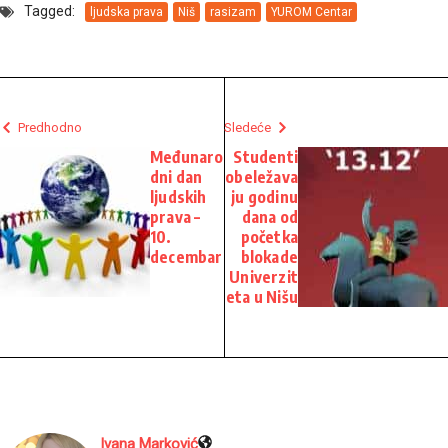
Tagged:
ljudska prava
Niš
rasizam
YUROM Centar
Predhodno
Sledeće
Međunaro
Studenti
dni dan
obeležava
ljudskih
ju godinu
prava –
dana od
10.
početka
decembar
blokade
Univerzit
eta u Nišu
Ivana Marković