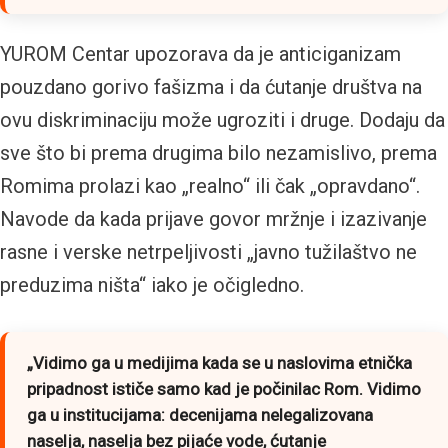
YUROM Centar upozorava da je anticiganizam
pouzdano gorivo fašizma i da ćutanje društva na
ovu diskriminaciju može ugroziti i druge. Dodaju da
sve što bi prema drugima bilo nezamislivo, prema
Romima prolazi kao „realno“ ili čak „opravdano“.
Navode da kada prijave govor mržnje i izazivanje
rasne i verske netrpeljivosti „javno tužilaštvo ne
preduzima ništa“ iako je očigledno.
„Vidimo ga u medijima kada se u naslovima etnička
pripadnost ističe samo kad je počinilac Rom. Vidimo
ga u institucijama: decenijama nelegalizovana
naselja, naselja bez pijaće vode, ćutanje