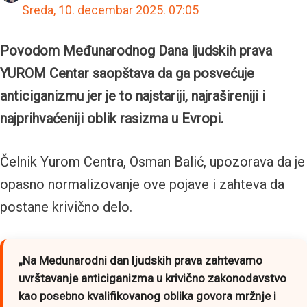
Sreda, 10. decembar 2025.
07:05
Povodom Međunarodnog Dana ljudskih prava
YUROM Centar saopštava da ga posvećuje
anticiganizmu jer je to najstariji, najrašireniji i
najprihvaćeniji oblik rasizma u Evropi.
Čelnik Yurom Centra, Osman Balić, upozorava da je
opasno normalizovanje ove pojave i zahteva da
postane krivično delo.
„Na Medunarodni dan ljudskih prava zahtevamo
uvrštavanje anticiganizma u krivično zakonodavstvo
kao posebno kvalifikovanog oblika govora mržnje i