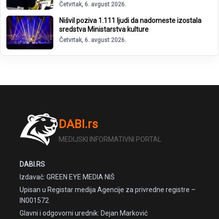
Četvrtak, 6. avgust 2026.
Nišvil poziva 1.111 ljudi da nadomeste izostala
sredstva Ministarstva kulture
Četvrtak, 6. avgust 2026.
DABI.rs
MEDIJSKI INFORMATIVNI PORTAL
DABI.RS
Izdavač: GREEN EYE MEDIA NIŠ
Upisan u Registar medija Agencije za privredne registre –
IN001572
Glavni i odgovorni urednik: Dejan Marković