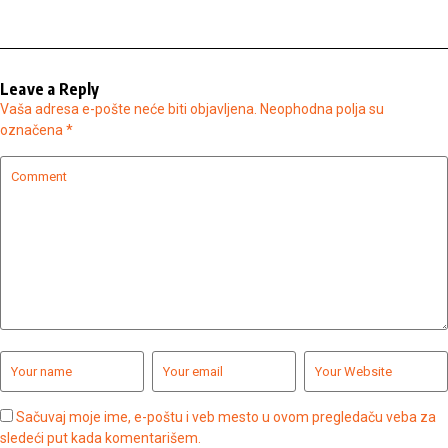
Leave a Reply
Vaša adresa e-pošte neće biti objavljena.
Neophodna polja su
označena
*
Sačuvaj moje ime, e-poštu i veb mesto u ovom pregledaču veba za
sledeći put kada komentarišem.