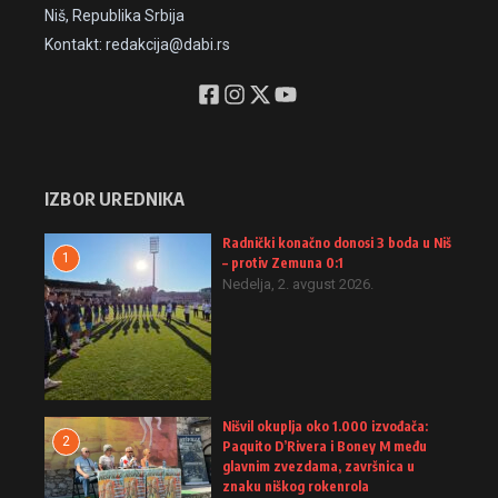
Niš, Republika Srbija
Kontakt: redakcija@dabi.rs
IZBOR UREDNIKA
Radnički konačno donosi 3 boda u Niš
1
– protiv Zemuna 0:1
Nedelja, 2. avgust 2026.
Nišvil okuplja oko 1.000 izvođača:
2
Paquito D’Rivera i Boney M među
glavnim zvezdama, završnica u
znaku niškog rokenrola