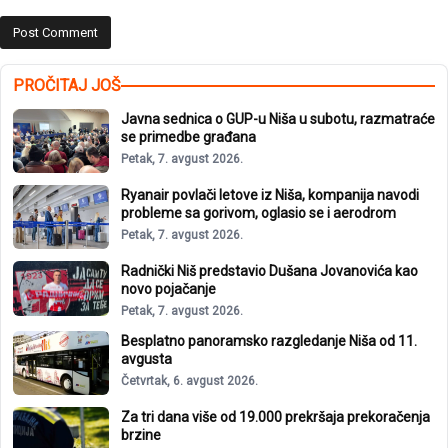
PROČITAJ JOŠ
Javna sednica o GUP-u Niša u subotu, razmatraće
se primedbe građana
Petak, 7. avgust 2026.
Ryanair povlači letove iz Niša, kompanija navodi
probleme sa gorivom, oglasio se i aerodrom
Petak, 7. avgust 2026.
Radnički Niš predstavio Dušana Jovanovića kao
novo pojačanje
Petak, 7. avgust 2026.
Besplatno panoramsko razgledanje Niša od 11.
avgusta
Četvrtak, 6. avgust 2026.
Za tri dana više od 19.000 prekršaja prekoračenja
brzine