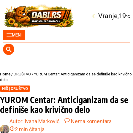
Skip to content
Kuršumlija
21
°C
MENI
Home
/
DRUŠTVO
/
YUROM Centar: Anticiganizam da se definiše kao krivično
delo
NIŠ | DRUŠTVO
YUROM Centar: Anticiganizam da se
definiše kao krivično delo
Autor:
Ivana Marković
Nema komentara
2 min čitanja