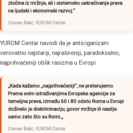
zločina iz mržnje, ali i sistemsko uskraćivanje prava
na ljudski i ekonomski razvoj.“
Osman Balić, YUROM Centar
YUROM Centar navodi da je anticiganizam
verovatno najstariji, najrašireniji, paradoksalno,
najprihvaćeniji oblik rasizma u Evropi.
„Kada kažemo „najprihvaćeniji“, ne preterujemo.
Prema svim istraživanjima Evropske agencije za
temeljna prava, između 60 i 80 odsto Roma u Evropi
doživelo je diskriminaciju, govor mržnje ili nasilje
samo zato što su Romi.
„
Osman Balić, YUROM Centar