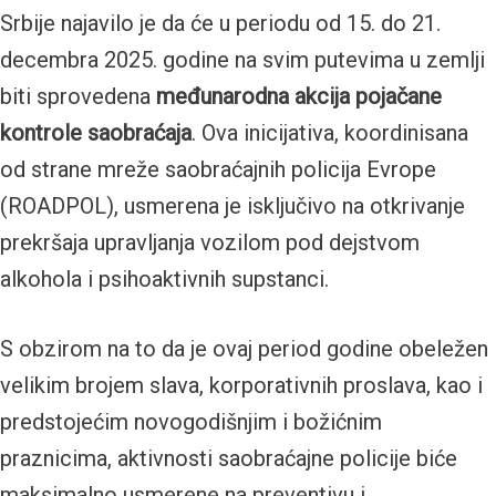
Srbije najavilo je da će u periodu od 15. do 21.
decembra 2025. godine na svim putevima u zemlji
biti sprovedena
međunarodna akcija pojačane
kontrole saobraćaja
. Ova inicijativa, koordinisana
od strane mreže saobraćajnih policija Evrope
(ROADPOL), usmerena je isključivo na otkrivanje
prekršaja upravljanja vozilom pod dejstvom
alkohola i psihoaktivnih supstanci.
S obzirom na to da je ovaj period godine obeležen
velikim brojem slava, korporativnih proslava, kao i
predstojećim novogodišnjim i božićnim
praznicima, aktivnosti saobraćajne policije biće
maksimalno usmerene na preventivu i