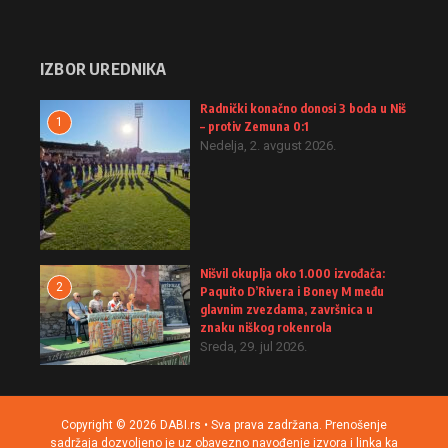
IZBOR UREDNIKA
Radnički konačno donosi 3 boda u Niš
1
– protiv Zemuna 0:1
Nedelja, 2. avgust 2026.
Nišvil okuplja oko 1.000 izvođača:
2
Paquito D’Rivera i Boney M među
glavnim zvezdama, završnica u
znaku niškog rokenrola
Sreda, 29. jul 2026.
Copyright © 2026 DABI.rs • Sva prava zadržana. Prenošenje
sadržaja dozvoljeno je uz obavezno navođenje izvora i linka ka