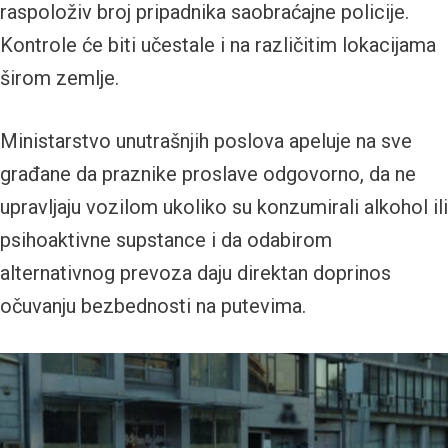
raspoloživ broj pripadnika saobraćajne policije.
Kontrole će biti učestale i na različitim lokacijama
širom zemlje.
Ministarstvo unutrašnjih poslova apeluje na sve
građane da praznike proslave odgovorno, da ne
upravljaju vozilom ukoliko su konzumirali alkohol ili
psihoaktivne supstance i da odabirom
alternativnog prevoza daju direktan doprinos
očuvanju bezbednosti na putevima.