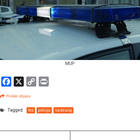
MUP
Facebook
X
Copy
Print
Link
Podeli objavu
Tagged:
Niš
policija
saobraćaj