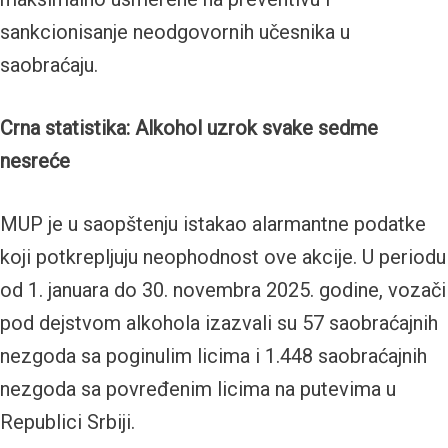
sankcionisanje neodgovornih učesnika u
saobraćaju.
Crna statistika: Alkohol uzrok svake sedme
nesreće
MUP je u saopštenju istakao alarmantne podatke
koji potkrepljuju neophodnost ove akcije. U periodu
od 1. januara do 30. novembra 2025. godine, vozači
pod dejstvom alkohola izazvali su 57 saobraćajnih
nezgoda sa poginulim licima i 1.448 saobraćajnih
nezgoda sa povređenim licima na putevima u
Republici Srbiji.