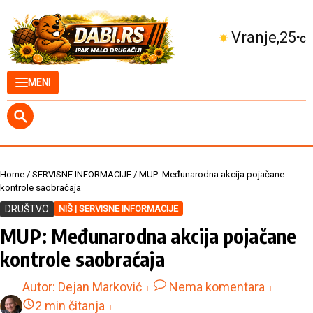
Skip to content
Kuršumlija
28
°C
MENI
Home
/
SERVISNE INFORMACIJE
/
MUP: Međunarodna akcija pojačane
kontrole saobraćaja
DRUŠTVO
NIŠ | SERVISNE INFORMACIJE
MUP: Međunarodna akcija pojačane
kontrole saobraćaja
Autor:
Dejan Marković
Nema komentara
2 min čitanja