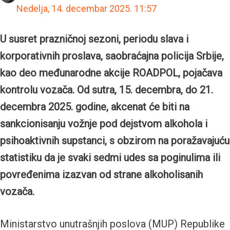
Nedelja, 14. decembar 2025.
11:57
U susret prazničnoj sezoni, periodu slava i
korporativnih proslava, saobraćajna policija Srbije,
kao deo međunarodne akcije ROADPOL, pojačava
kontrolu vozača.
Od sutra, 15. decembra, do 21.
decembra 2025. godine, akcenat će biti na
sankcionisanju vožnje pod dejstvom alkohola i
psihoaktivnih supstanci, s obzirom na poražavajuću
statistiku da je svaki sedmi udes sa poginulima ili
povređenima izazvan od strane alkoholisanih
vozača.
Ministarstvo unutrašnjih poslova (MUP) Republike