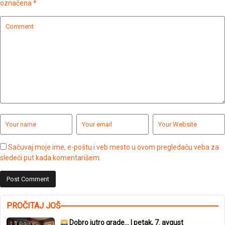
označena
*
Sačuvaj moje ime, e-poštu i veb mesto u ovom pregledaču veba za
sledeći put kada komentarišem.
PROČITAJ JOŠ
Dobro jutro grade… | petak, 7. avgust