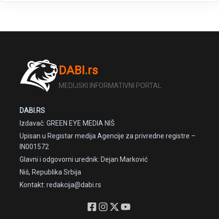
DABI.rs
MEDIJSKI INFORMATIVNI PORTAL
DABI.RS
Izdavač: GREEN EYE MEDIA NIŠ
Upisan u Registar medija Agencije za privredne registre –
IN001572
Glavni i odgovorni urednik: Dejan Marković
Niš, Republika Srbija
Kontakt: redakcija@dabi.rs