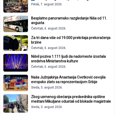
Petak, 7. avgust 2026.
Besplatno panoramsko razgledanje Niša od 11.
avgusta
Četvrtak, 6. avgust 2026.
Za tri dana više od 19.000 prekršaja prekoračenja
brzine
Četvrtak, 6. avgust 2026.
Nišvil poziva 1.111 ljudi da nadomeste izostala
sredstva Ministarstva kulture
Četvrtak, 6. avgust 2026.
Naša Južnjakinja Anastasija Cvetković osvojila
evropsko zlato sa reprezentacijom Srbije
Sreda, 5. avgust 2026.
Zbog usmenog obećanja predsednika opštine
meštani Mikuljane odustali od blokade magistrale
Sreda, 5. avgust 2026.