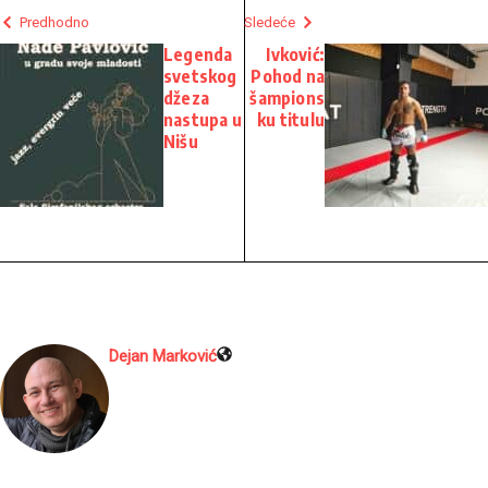
Predhodno
Sledeće
Legenda
Ivković:
svetskog
Pohod na
džeza
šampions
nastupa u
ku titulu
Nišu
Dejan Marković