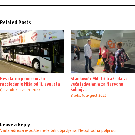
Related Posts
Besplatno panoramsko
Stanković i Miletić traže da se
razgledanje Niša od 11. avgusta
veća izdvajanja za Narodnu
kuhinj ...
Četvrtak, 6. avgust 2026.
Sreda, 5. avgust 2026.
Leave a Reply
Vaša adresa e-pošte neće biti objavljena.
Neophodna polja su