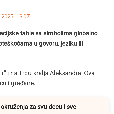
r 2025.
13:07
acijske table sa simbolima globalno
eškoćama u govoru, jeziku ili
ir“ i na Trgu kralja Aleksandra. Ova
ecu i građane.
 okruženja za svu decu i sve