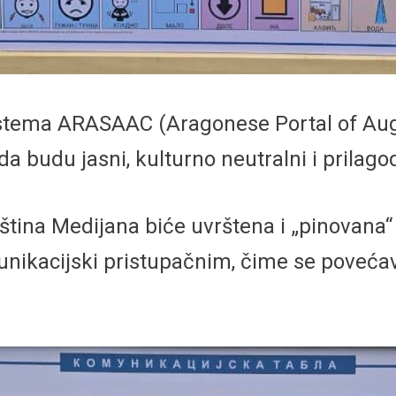
tema ARASAAC (Aragonese Portal of Aug
 budu jasni, kulturno neutralni i prilagodl
pština Medijana biće uvrštena i „pinova
munikacijski pristupačnim, čime se poveć