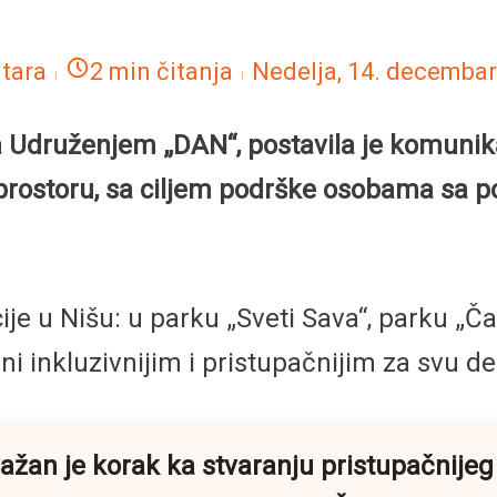
tara
2 min čitanja
Nedelja, 14. decemba
a Udruženjem „DAN“, postavila je komunik
ostoru, sa ciljem podrške osobama sa pot
ije u Nišu: u parku „Sveti Sava“, parku „Ča
čini inkluzivnijim i pristupačnijim za svu d
ažan je korak ka stvaranju pristupačnijeg