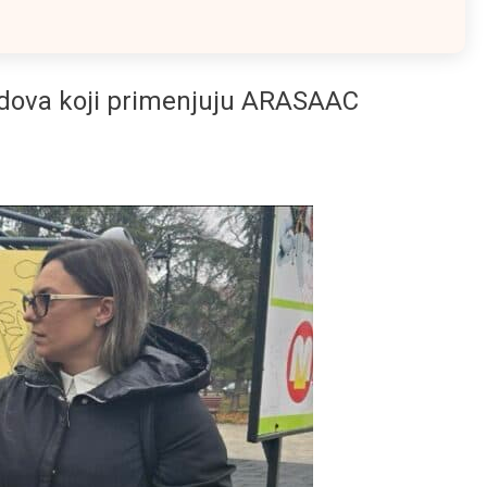
adova koji primenjuju ARASAAC