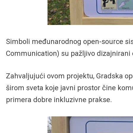
Simboli međunarodnog open-source sis
Communication) su pažljivo dizajnirani da
Zahvaljujući ovom projektu, Gradska o
širom sveta koje javni prostor čine ko
primera dobre inkluzivne prakse.