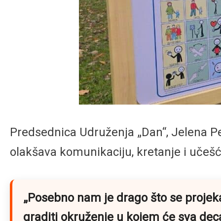
Predsednica Udruženja „Dan“, Jelena Pe
olakšava komunikaciju, kretanje i učešć
„Posebno nam je drago što se projek
graditi okruženje u kojem će sva dec