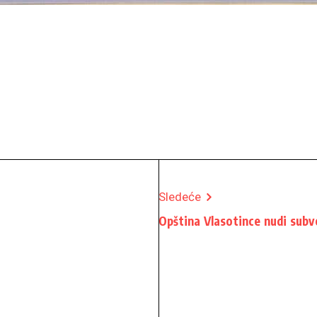
Sledeće
Opština Vlasotince nudi sub