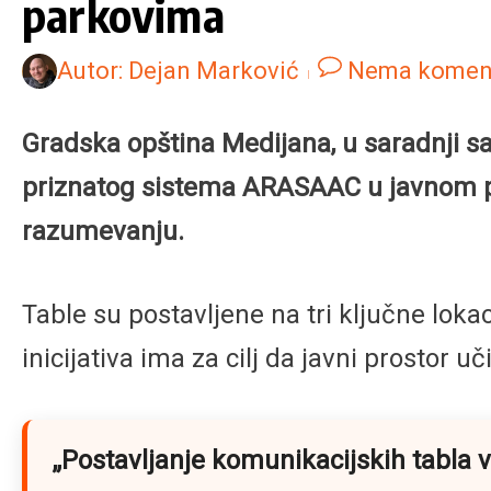
parkovima
Autor:
Dejan Marković
Nema komen
Gradska opština Medijana, u saradnji s
priznatog sistema ARASAAC u javnom pr
razumevanju.
Table su postavljene na tri ključne lokac
inicijativa ima za cilj da javni prostor u
„Postavljanje komunikacijskih tabla v