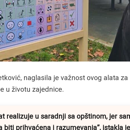
tković, naglasila je važnost ovog alata z
e u životu zajednice.
at realizuje u saradnji sa opštinom, jer
a biti prihvaćena i razumevanja
”, istakla 