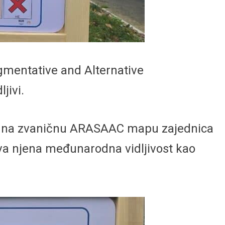
mentative and Alternative
jivi.
na“ na zvaničnu ARASAAC mapu zajednica
ava njena međunarodna vidljivost kao