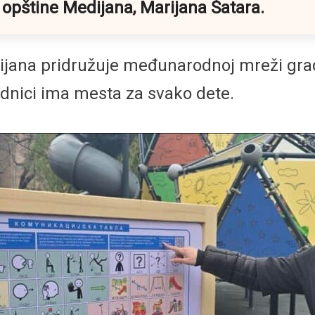
 opštine Medijana, Marijana Šatara.
dijana pridružuje međunarodnoj mreži gr
ednici ima mesta za svako dete.