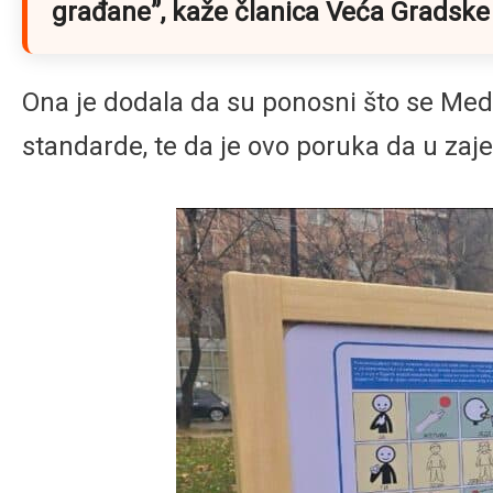
građane
”, kaže članica Veća Gradske
Ona je dodala da su ponosni što se Me
standarde, te da je ovo poruka da u zaj