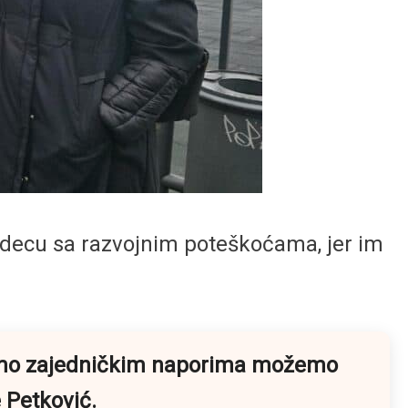
a decu sa razvojnim poteškoćama, jer im
 samo zajedničkim naporima možemo
je Petković.