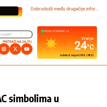
www.dabi.rs
NIZAK
UV INDEKS |
1,5
Kuršumlija
27
PRETRAŽI NA SAJTU
°C
subota, 8. avgust 2026. | 08:52
AC simbolima u