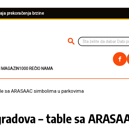
šaja prekoračenja brzine
PRETRAŽI NA SAJTU
I MAGAZIN
1000 REČI
O NAMA
able sa ARASAAC simbolima u parkovima
 gradova – table sa ARASA