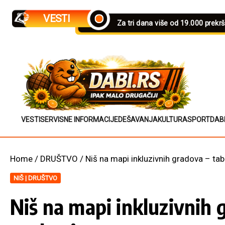
Skip to content
VESTI
Za tri dana više od 19.000 prekr
VESTI
SERVISNE INFORMACIJE
DEŠAVANJA
KULTURA
SPORT
DAB
Home
/
DRUŠTVO
/
Niš na mapi inkluzivnih gradova – t
NIŠ | DRUŠTVO
Niš na mapi inkluzivnih