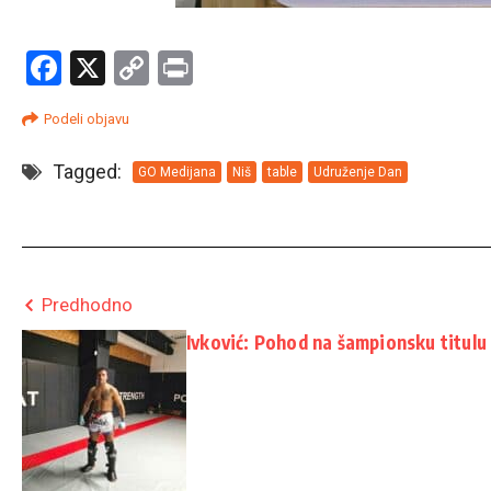
Facebook
X
Copy
Print
Link
Podeli objavu
Tagged:
GO Medijana
Niš
table
Udruženje Dan
Predhodno
Ivković: Pohod na šampionsku titulu