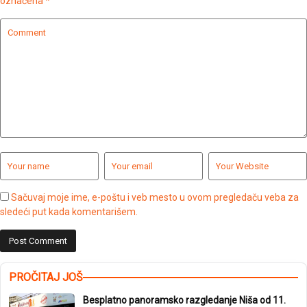
označena
*
Sačuvaj moje ime, e-poštu i veb mesto u ovom pregledaču veba za
sledeći put kada komentarišem.
PROČITAJ JOŠ
Besplatno panoramsko razgledanje Niša od 11.