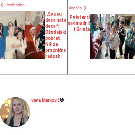
Predhodno
Sledeće
„Sva su
Poletarci
deca naša
nadmudril
deca“:
i Grinča
Džedajski
pokret
Niš za
prazničnu
radost
Ivana Marković