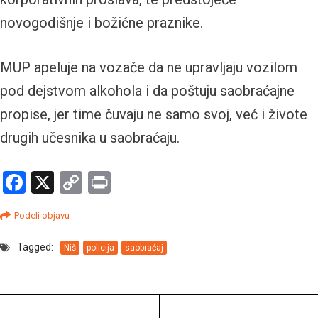
novogodišnje i božićne praznike.
MUP apeluje na vozače da ne upravljaju vozilom
pod dejstvom alkohola i da poštuju saobraćajne
propise, jer time čuvaju ne samo svoj, već i živote
drugih učesnika u saobraćaju.
Facebook
X
Copy
Print
Link
Podeli objavu
Tagged:
Niš
policija
saobraćaj