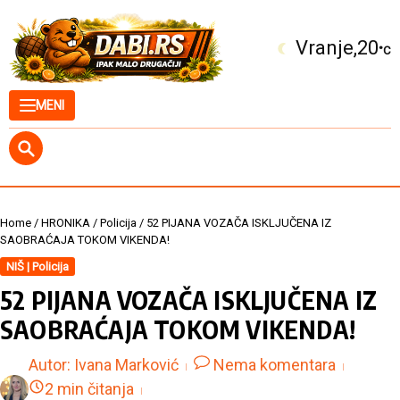
Skip to content
Kuršumlija
20
°C
MENI
Home
/
HRONIKA
/
Policija
/
52 PIJANA VOZAČA ISKLJUČENA IZ
SAOBRAĆAJA TOKOM VIKENDA!
NIŠ | Policija
52 PIJANA VOZAČA ISKLJUČENA IZ
SAOBRAĆAJA TOKOM VIKENDA!
Autor:
Ivana Marković
Nema komentara
2 min čitanja