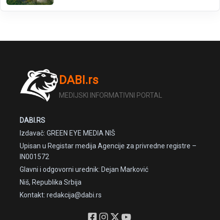
DABI.rs
MEDIJSKI INFORMATIVNI PORTAL
DABI.RS
Izdavač: GREEN EYE MEDIA NIŠ
Upisan u Registar medija Agencije za privredne registre –
IN001572
Glavni i odgovorni urednik: Dejan Marković
Niš, Republika Srbija
Kontakt: redakcija@dabi.rs