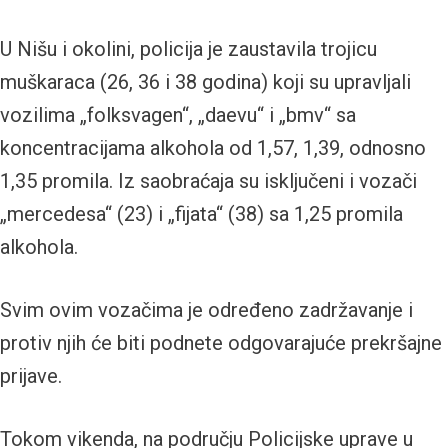
U Nišu i okolini, policija je zaustavila trojicu
muškaraca (26, 36 i 38 godina) koji su upravljali
vozilima „folksvagen“, „daevu“ i „bmv“ sa
koncentracijama alkohola od 1,57, 1,39, odnosno
1,35 promila. Iz saobraćaja su isključeni i vozači
„mercedesa“ (23) i „fijata“ (38) sa 1,25 promila
alkohola.
Svim ovim vozačima je određeno zadržavanje i
protiv njih će biti podnete odgovarajuće prekršajne
prijave.
Tokom vikenda, na području Policijske uprave u