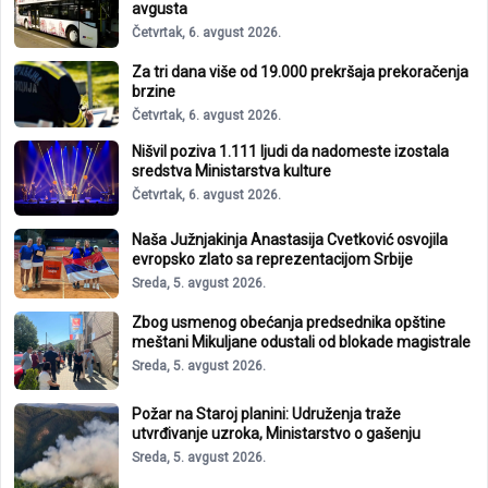
avgusta
Četvrtak, 6. avgust 2026.
Za tri dana više od 19.000 prekršaja prekoračenja
brzine
Četvrtak, 6. avgust 2026.
Nišvil poziva 1.111 ljudi da nadomeste izostala
sredstva Ministarstva kulture
Četvrtak, 6. avgust 2026.
Naša Južnjakinja Anastasija Cvetković osvojila
evropsko zlato sa reprezentacijom Srbije
Sreda, 5. avgust 2026.
Zbog usmenog obećanja predsednika opštine
meštani Mikuljane odustali od blokade magistrale
Sreda, 5. avgust 2026.
Požar na Staroj planini: Udruženja traže
utvrđivanje uzroka, Ministarstvo o gašenju
Sreda, 5. avgust 2026.