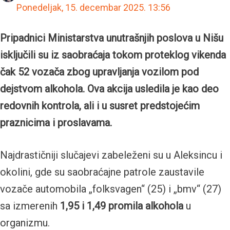
Ponedeljak, 15. decembar 2025.
13:56
Pripadnici Ministarstva unutrašnjih poslova u Nišu
isključili su iz saobraćaja tokom proteklog vikenda
čak 52 vozača zbog upravljanja vozilom pod
dejstvom alkohola. Ova akcija usledila je kao deo
redovnih kontrola, ali i u susret predstojećim
praznicima i proslavama.
Najdrastičniji slučajevi zabeleženi su u Aleksincu i
okolini, gde su saobraćajne patrole zaustavile
vozače automobila „folksvagen“ (25) i „bmv“ (27)
sa izmerenih
1,95 i 1,49 promila alkohola
u
organizmu.