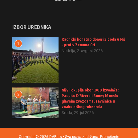
IZBOR UREDNIKA
Radnički konačno donosi 3 boda u Niš
1
– protiv Zemuna 0:1
Nedelja, 2. avgust 2026.
Nišvil okuplja oko 1.000 izvođača:
2
Paquito D’Rivera i Boney M među
glavnim zvezdama, završnica u
znaku niškog rokenrola
Sreda, 29. jul 2026.
Copyright © 2026 DABI.rs • Sva prava zadržana. Prenošenje