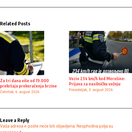
Related Posts
Vozio 234 km/h kod Merošine:
Za tri dana više od 19.000
Prijava za nasilničku vožnju
prekršaja prekoračenja brzine
Ponedeljak, 3. avgust 2026.
Četvrtak, 6. avgust 2026.
Leave a Reply
Vaša adresa e-pošte neće biti objavljena.
Neophodna polja su