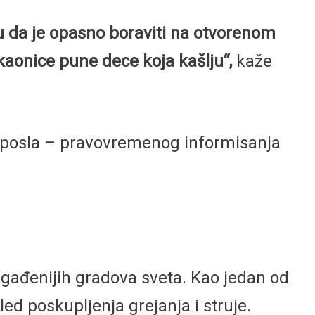
u da je opasno boraviti na otvorenom
kaonice pune dece koja kašlju“,
kaže
og posla – pravovremenog informisanja
zagađenijih gradova sveta. Kao jedan od
ed poskupljenja grejanja i struje.