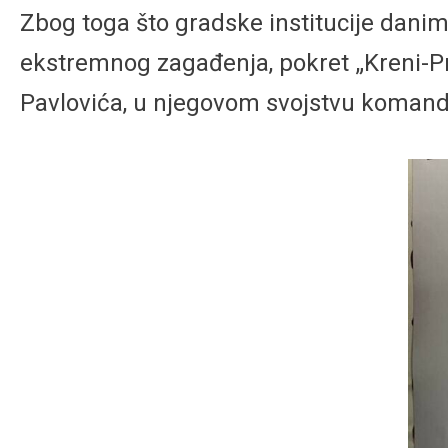
Zbog toga što gradske institucije dan
ekstremnog zagađenja, pokret „Kreni-Pr
Pavlovića, u njegovom svojstvu komanda