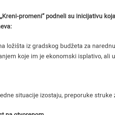
i „Kreni-promeni“ podneli su inicijativu k
eva:
na ložišta iz gradskog budžeta za naredn
anjem koje im je ekonomski isplativo, ali
dne situacije izostaju, preporuke struke z
ost na otvorenom.