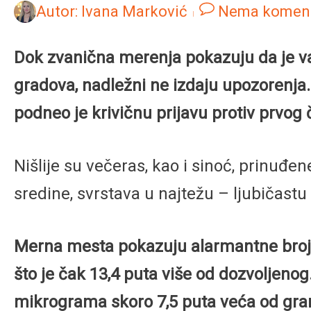
Autor:
Ivana Marković
Nema komen
Dok zvanična merenja pokazuju da je vaz
gradova, nadležni ne izdaju upozorenja.
podneo je krivičnu prijavu protiv prvo
Nišlije su večeras, kao i sinoć, prinuđ
sredine, svrstava u najtežu – ljubičastu
Merna mesta pokazuju alarmantne brojk
što je čak 13,4 puta više od dozvoljenog.
mikrograma skoro 7,5 puta veća od granic