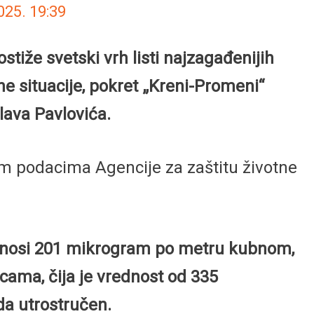
025.
19:39
tiže svetski vrh listi najzagađenijih
e situacije, pokret „Kreni-Promeni“
lava Pavlovića.
nim podacima Agencije za zaštitu životne
iznosi 201 mikrogram po metru kubnom,
icama, čija je vrednost od 335
da utrostručen.