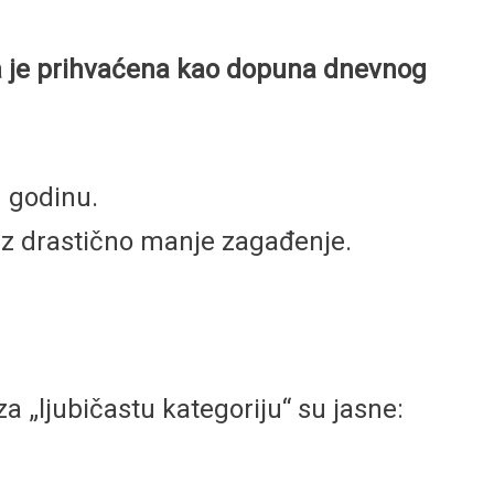
oja je prihvaćena kao dopuna dnevnog
u godinu.
 uz drastično manje zagađenje.
a „ljubičastu kategoriju“ su jasne: