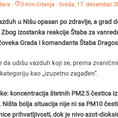
tara
3 min čitanja
Sreda, 17. decembar 2
duh u Nišu opasan po zdravlje, a grad dos
 Zbog izostanka reakcije Štaba za vanredn
g čoveka Grada i komandanta Štaba Dragos
ene da udišu vazduh koji se, prema zvanič
 kategoriju kao „izuzetno zagađen“.
e: koncentracija štetnih PM2.5 čestica 
 Ništa bolja situacija nije ni sa PM10 čest
e prihvatljivosti, dok je nivo azot-dioksi