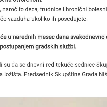
, naročito deca, trudnice i hronični bolesni
vače vazduha ukoliko ih posedujete.
 će u narednih mesec dana svakodnevno ob
epostupanjem gradskih službi.
ili su da se dnevni red tekuće sednice S
na ložišta. Predsednik Skupštine Grada Ni