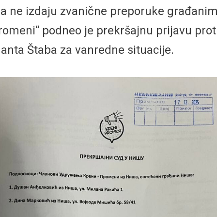
ima ne izdaju zvanične preporuke građani
omeni“ podneo je prekršajnu prijavu prot
nta Štaba za vanredne situacije.