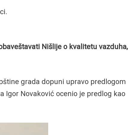
ci.
aveštavati Nišlije o kvalitetu vazduha,
kupštine grada dopuni upravo predlogom
ša Igor Novaković ocenio je predlog kao