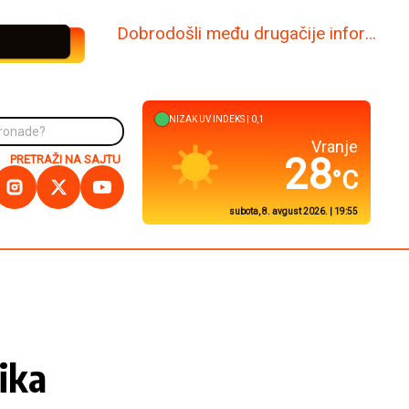
www.dabi.rs
NIZAK
UV INDEKS |
0,1
Kuršumlija
27
PRETRAŽI NA SAJTU
°C
subota, 8. avgust 2026. | 19:55
ika