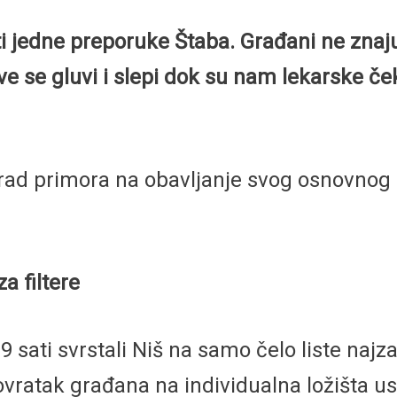
i jedne preporuke Štaba. Građani ne znaj
 se gluvi i slepi dok su nam lekarske če
se Grad primora na obavljanje svog osnovn
a filtere
9 sati svrstali Niš na samo čelo liste naj
ratak građana na individualna ložišta usl