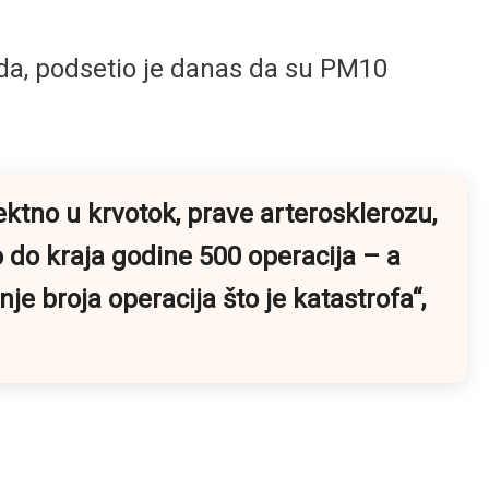
rada, podsetio je danas da su PM10
ektno u krvotok, prave arterosklerozu,
 do kraja godine 500 operacija – a
e broja operacija što je katastrofa“,