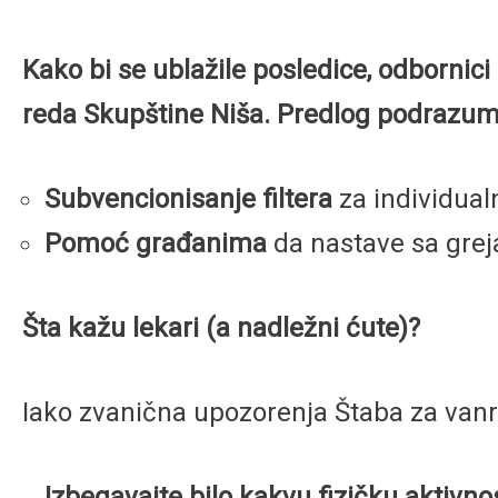
Kako bi se ublažile posledice, odbornic
reda Skupštine Niša. Predlog podrazum
Subvencionisanje filtera
za individual
Pomoć građanima
da nastave sa grej
Šta kažu lekari (a nadležni ćute)?
Iako zvanična upozorenja Štaba za vanre
Izbegavajte bilo kakvu fizičku aktivn