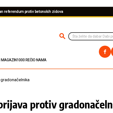
dan referendum protiv betonskih zidova
PRETRAŽI NA SAJTU
I MAGAZIN
1000 REČI
O NAMA
v gradonačelnika
 prijava protiv gradonačeln