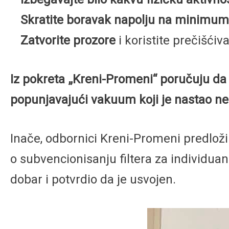
Skratite boravak napolju na minimum
Zatvorite prozore
i koristite prečišći
Iz pokreta „Kreni-Promeni“ poručuju da
popunjavajući vakuum koji je nastao n
Inače, odbornici Kreni-Promeni predlož
o subvencionisanju filtera za individua
dobar i potvrdio da je usvojen.