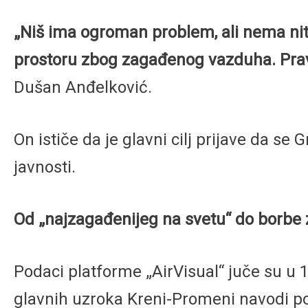
„Niš ima ogroman problem, ali nema nit
prostoru zbog zagađenog vazduha. Prave
Dušan Anđelković.
On ističe da je glavni cilj prijave da 
javnosti.
Od „najzagađenijeg na svetu“ do borbe z
Podaci platforme „AirVisual“ juče su u 1
glavnih uzroka Kreni-Promeni navodi pov