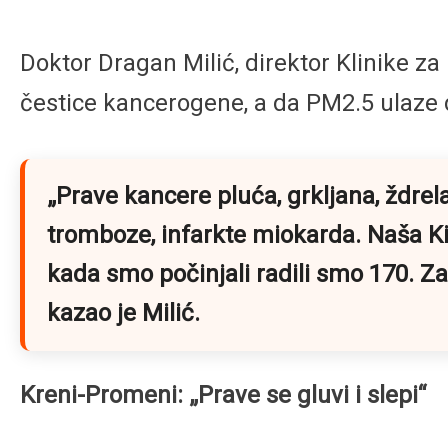
Doktor Dragan Milić, direktor Klinike z
čestice kancerogene, a da PM2.5 ulaze 
„Prave kancere pluća, grkljana, ždrel
tromboze, infarkte miokarda. Naša Ki
kada smo počinjali radili smo 170. Za
kazao je Milić.
Kreni-Promeni: „Prave se gluvi i slepi“