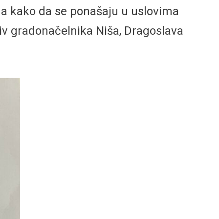
ma kako da se ponašaju u uslovima
iv gradonačelnika Niša, Dragoslava