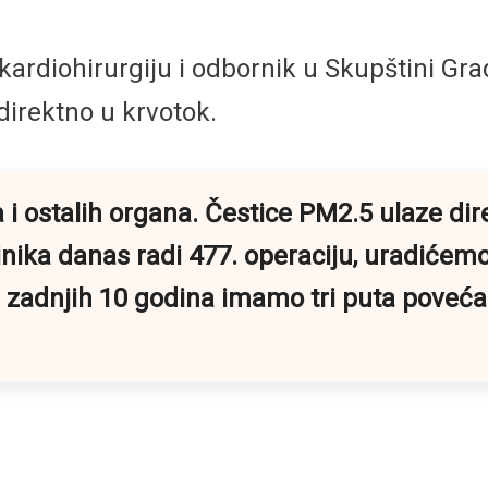
a kardiohirurgiju i odbornik u Skupštini G
direktno u krvotok.
a i ostalih organa. Čestice PM2.5 ulaze dir
nika danas radi 477. operaciju, uradićemo
 zadnjih 10 godina imamo tri puta povećanj