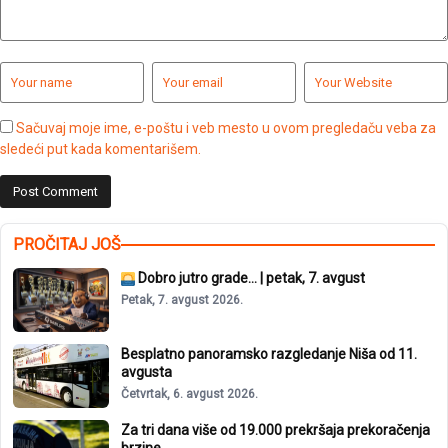
Sačuvaj moje ime, e-poštu i veb mesto u ovom pregledaču veba za
sledeći put kada komentarišem.
PROČITAJ JOŠ
Dobro jutro grade… | petak, 7. avgust
Petak, 7. avgust 2026.
Besplatno panoramsko razgledanje Niša od 11.
avgusta
Četvrtak, 6. avgust 2026.
Za tri dana više od 19.000 prekršaja prekoračenja