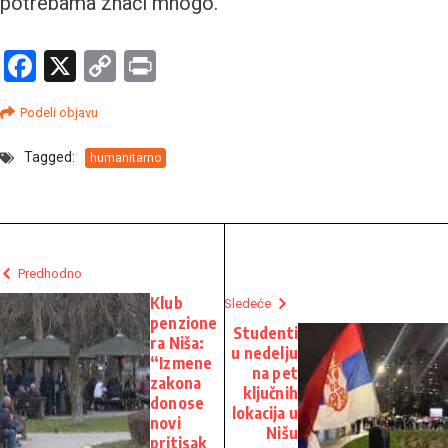
potrebama znači mnogo.
Facebook
X
Copy
Print
Link
Podeli objavu
Tagged:
humanitarno
Predhodno
Klub
Sledeće
penzione
Studenti
ra Niša:
u nedelju
“Izmene
na pet
zakona
ključnih
donose
lokacija u
novi
Nišu
pritisak