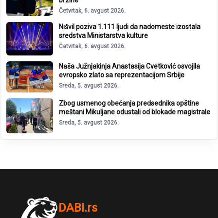
brzine
Četvrtak, 6. avgust 2026.
Nišvil poziva 1.111 ljudi da nadomeste izostala
sredstva Ministarstva kulture
Četvrtak, 6. avgust 2026.
Naša Južnjakinja Anastasija Cvetković osvojila
evropsko zlato sa reprezentacijom Srbije
Sreda, 5. avgust 2026.
Zbog usmenog obećanja predsednika opštine
meštani Mikuljane odustali od blokade magistrale
Sreda, 5. avgust 2026.
DABI.rs