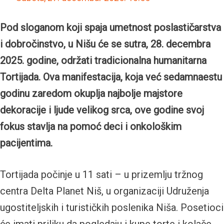
Pod sloganom koji spaja umetnost poslastičarstva
i dobročinstvo, u Nišu će se sutra, 28. decembra
2025. godine, održati tradicionalna humanitarna
Tortijada. Ova manifestacija, koja već sedamnaestu
godinu zaredom okuplja najbolje majstore
dekoracije i ljude velikog srca, ove godine svoj
fokus stavlja na pomoć deci i onkološkim
pacijentima.
Tortijada počinje u 11 sati – u prizemlju tržnog
centra Delta Planet Niš, u organizaciji Udruženja
ugostiteljskih i turističkih poslenika Niša. Posetioci