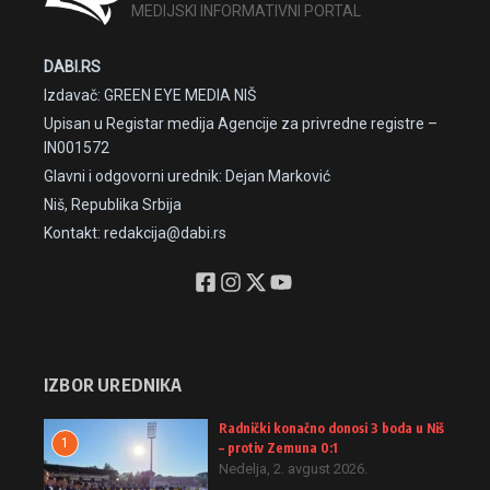
MEDIJSKI INFORMATIVNI PORTAL
DABI.RS
Izdavač: GREEN EYE MEDIA NIŠ
Upisan u Registar medija Agencije za privredne registre –
IN001572
Glavni i odgovorni urednik: Dejan Marković
Niš, Republika Srbija
Kontakt: redakcija@dabi.rs
IZBOR UREDNIKA
Radnički konačno donosi 3 boda u Niš
1
– protiv Zemuna 0:1
Nedelja, 2. avgust 2026.