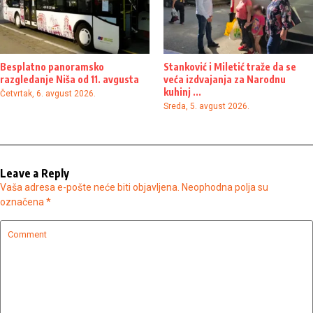
Besplatno panoramsko
Stanković i Miletić traže da se
razgledanje Niša od 11. avgusta
veća izdvajanja za Narodnu
kuhinj ...
Četvrtak, 6. avgust 2026.
Sreda, 5. avgust 2026.
Leave a Reply
Vaša adresa e-pošte neće biti objavljena.
Neophodna polja su
označena
*