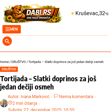
Skip to content
Kruševac
32
°C
MENI
Home
/
DRUŠTVO
/
Tortijada – Slatki doprinos za još jedan dečiji osmeh
DRUŠTVO
Tortijada – Slatki doprinos za još
jedan dečiji osmeh
Autor:
Ivana Marković
Nema komentara
2 min čitanja
Subota, 27. decembar 2025.
10:55