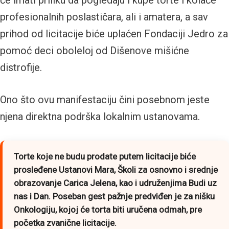
će imati priliku da pogledaju i kupe torte i kolače
profesionalnih poslastičara, ali i amatera, a sav
prihod od licitacije biće uplaćen Fondaciji Jedro za
pomoć deci oboleloj od Dišenove mišićne
distrofije.
Ono što ovu manifestaciju čini posebnom jeste
njena direktna podrška lokalnim ustanovama.
Torte koje ne budu prodate putem licitacije biće
prosleđene Ustanovi Mara, Školi za osnovno i srednje
obrazovanje Carica Jelena, kao i udruženjima Budi uz
nas i Dan. Poseban gest pažnje predviđen je za nišku
Onkologiju, kojoj će torta biti uručena odmah, pre
početka zvanične licitacije.