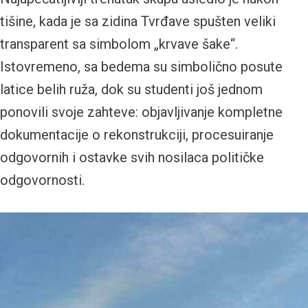
tišine, kada je sa zidina Tvrđave spušten veliki
transparent sa simbolom „krvave šake“.
Istovremeno, sa bedema su simbolično posute
latice belih ruža, dok su studenti još jednom
ponovili svoje zahteve: objavljivanje kompletne
dokumentacije o rekonstrukciji, procesuiranje
odgovornih i ostavke svih nosilaca političke
odgovornosti.