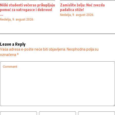
Niški studenti večeras prikupljaju
Zamislite želju: Noć zvezda
pomoć za vatrogasce i dobrovol
padalica stiže!
...
Nedelja, 9. avgust 2026.
Nedelja, 9. avgust 2026.
Leave a Reply
Vaša adresa e-pošte neće biti objavljena.
Neophodna polja su
označena
*