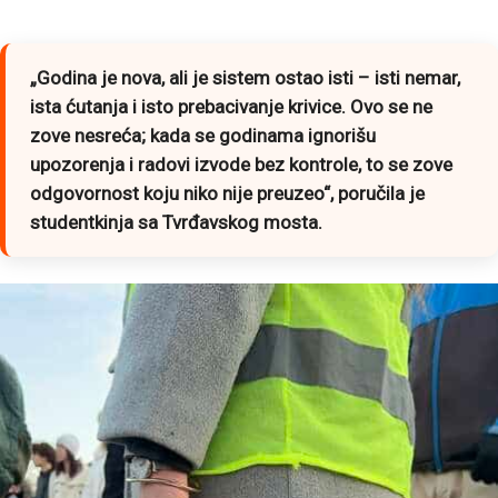
„Godina je nova, ali je sistem ostao isti – isti nemar,
ista ćutanja i isto prebacivanje krivice. Ovo se ne
zove nesreća; kada se godinama ignorišu
upozorenja i radovi izvode bez kontrole, to se zove
odgovornost koju niko nije preuzeo“
, poručila je
studentkinja sa Tvrđavskog mosta.