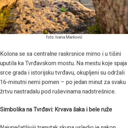
foto: Ivana Marković
Kolona se sa centralne raskrsnice mirno i u tišini
uputila ka Tvrđavskom mostu. Na mestu koje spaja
srce grada i istorijsku tvrđavu, okupljeni su održali
16-minutni nemi pomen – po jedan minut za svaku
žrtvu nastradalu pod ruševinama nadstrešnice.
Simbolika na Tvrđavi: Krvava šaka i bele ruže
Najupečatljiviji trenutak skupa usledio je nakon