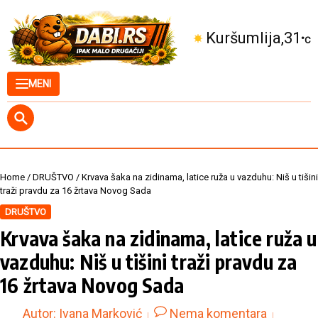
Skip to content
Kuršumlija
31
°C
MENI
Home
/
DRUŠTVO
/
Krvava šaka na zidinama, latice ruža u vazduhu: Niš u tišini
traži pravdu za 16 žrtava Novog Sada
DRUŠTVO
Krvava šaka na zidinama, latice ruža u
vazduhu: Niš u tišini traži pravdu za
16 žrtava Novog Sada
Autor:
Ivana Marković
Nema komentara