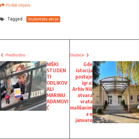
Link
Podeli objavu
Tagged:
studentske akcije
Predhodno
Sledeće
NIŠKI
Gde
STUDEN
istorija
TI
postaje
ODLIKOV
igra:
ALI
Arhiv Niš
MARINU
otvara
ADAMOVI
vrata
Ć
mališanim
a u
januaru