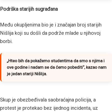
Podrška starijih sugrađana
Među okupljenima bio je i značajan broj starijih
Nišlija koji su došli da podrže mlade u njihovoj
borbi.
„Hteo bih da pokažemo studentima da smo s njima i
ove godine i nadam se da ćemo pobediti“
, kazao nam
je jedan stariji Nišlija.
Skup je obezbeđivala saobraćajna policija, a
protest je protekao bez ijednog incidenta, uz