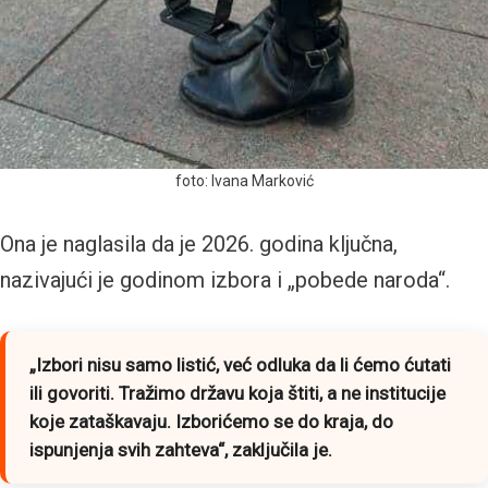
foto: Ivana Marković
Ona je naglasila da je 2026. godina ključna,
nazivajući je godinom izbora i „pobede naroda“.
„Izbori nisu samo listić, već odluka da li ćemo ćutati
ili govoriti. Tražimo državu koja štiti, a ne institucije
koje zataškavaju. Izborićemo se do kraja, do
ispunjenja svih zahteva“,
zaključila je.