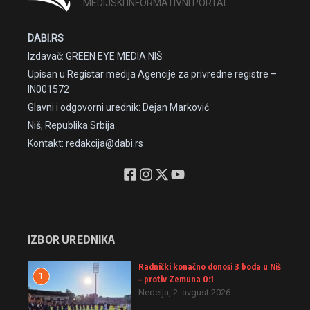
MEDIJSKI INFORMATIVNI PORTAL
DABI.RS
Izdavač: GREEN EYE MEDIA NIŠ
Upisan u Registar medija Agencije za privredne registre –
IN001572
Glavni i odgovorni urednik: Dejan Marković
Niš, Republika Srbija
Kontakt: redakcija@dabi.rs
IZBOR UREDNIKA
Radnički konačno donosi 3 boda u Niš
1
– protiv Zemuna 0:1
Nedelja, 2. avgust 2026.