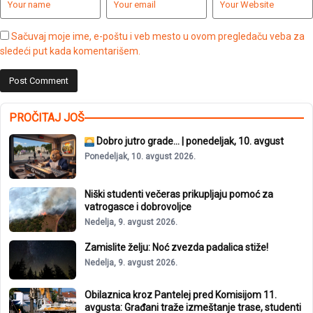
Sačuvaj moje ime, e-poštu i veb mesto u ovom pregledaču veba za
sledeći put kada komentarišem.
PROČITAJ JOŠ
Dobro jutro grade… | ponedeljak, 10. avgust
Ponedeljak, 10. avgust 2026.
Niški studenti večeras prikupljaju pomoć za
vatrogasce i dobrovoljce
Nedelja, 9. avgust 2026.
Zamislite želju: Noć zvezda padalica stiže!
Nedelja, 9. avgust 2026.
Obilaznica kroz Pantelej pred Komisijom 11.
avgusta: Građani traže izmeštanje trase, studenti