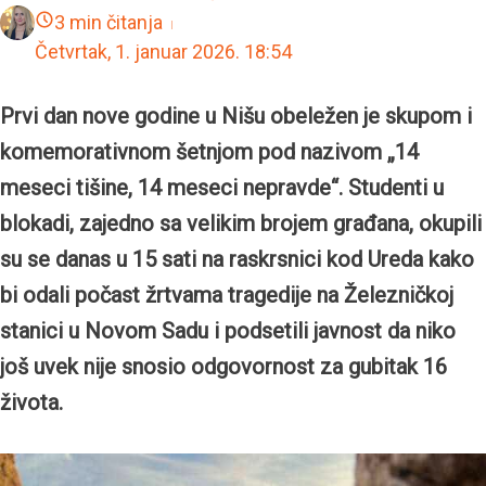
3 min čitanja
Četvrtak, 1. januar 2026.
18:54
Prvi dan nove godine u Nišu obeležen je skupom i
komemorativnom šetnjom pod nazivom „14
meseci tišine, 14 meseci nepravde“. Studenti u
blokadi, zajedno sa velikim brojem građana, okupili
su se danas u 15 sati na raskrsnici kod Ureda kako
bi odali počast žrtvama tragedije na Železničkoj
stanici u Novom Sadu i podsetili javnost da niko
još uvek nije snosio odgovornost za gubitak 16
života.