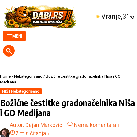
Skip to content
Kuršumlija
33
°C
MENI
Home
/
Nekategorisano
/
Božićne čestitke gradonačelnika Niša i GO
Medijana
NIŠ | Nekategorisano
Božićne čestitke gradonačelnika Niša
i GO Medijana
Autor:
Dejan Marković
Nema komentara
2 min čitanja