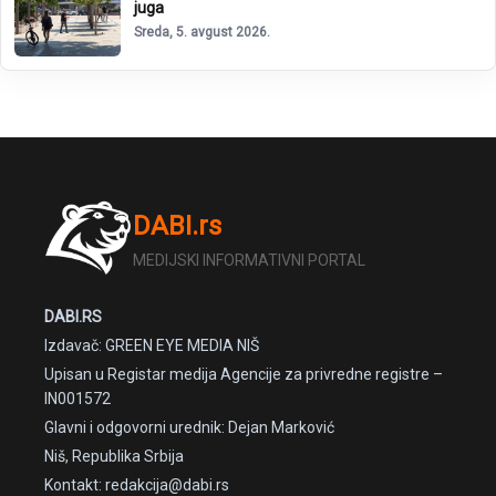
juga
Sreda, 5. avgust 2026.
DABI.rs
MEDIJSKI INFORMATIVNI PORTAL
DABI.RS
Izdavač: GREEN EYE MEDIA NIŠ
Upisan u Registar medija Agencije za privredne registre –
IN001572
Glavni i odgovorni urednik: Dejan Marković
Niš, Republika Srbija
Kontakt: redakcija@dabi.rs