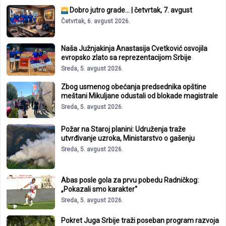
Dobro jutro grade… | četvrtak, 7. avgust
Četvrtak, 6. avgust 2026.
Naša Južnjakinja Anastasija Cvetković osvojila
evropsko zlato sa reprezentacijom Srbije
Sreda, 5. avgust 2026.
Zbog usmenog obećanja predsednika opštine
meštani Mikuljane odustali od blokade magistrale
Sreda, 5. avgust 2026.
Požar na Staroj planini: Udruženja traže
utvrđivanje uzroka, Ministarstvo o gašenju
Sreda, 5. avgust 2026.
Abas posle gola za prvu pobedu Radničkog:
„Pokazali smo karakter“
Sreda, 5. avgust 2026.
Pokret Juga Srbije traži poseban program razvoja