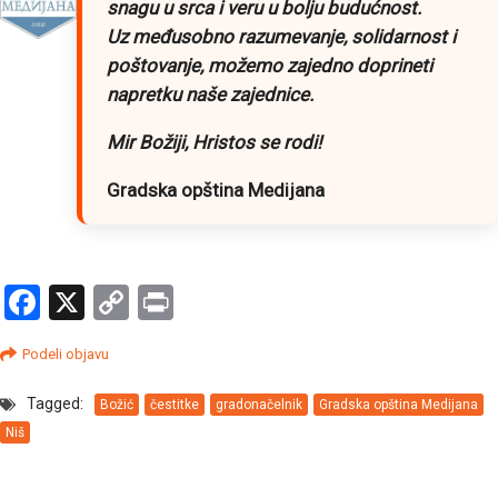
snagu u srca i veru u bolju budućnost.
Uz međusobno razumevanje, solidarnost i
poštovanje, možemo zajedno doprineti
napretku naše zajednice.
Mir Božiji, Hristos se rodi!
Gradska opština Medijana
Facebook
X
Copy
Print
Link
Podeli objavu
Tagged:
Božić
čestitke
gradonačelnik
Gradska opština Medijana
Niš