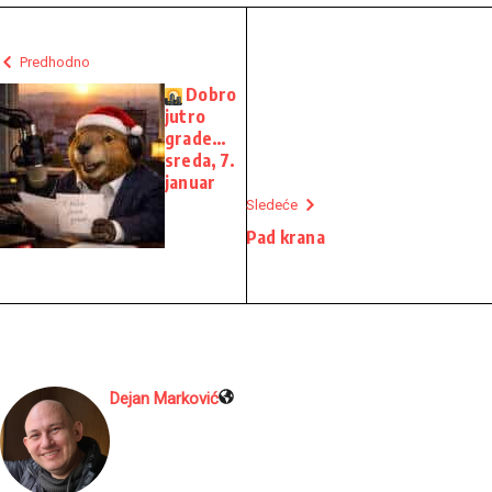
Predhodno
Dobro
jutro
grade…
sreda, 7.
januar
Sledeće
Pad krana
Dejan Marković