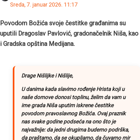
Sreda, 7. januar 2026.
11:17
Povodom Božića svoje čestitke građanima su
uputili Dragoslav Pavlović, gradonačelnik Niša, kao
i Gradska opština Medijana.
Drage Nišlijke i Nišlije,
U danima kada slavimo rođenje Hrista koji u
naše domove donosi toplinu, želim da vam u
ime grada Niša uputim iskrene čestitke
povodom pravoslavnog Božića. Ovaj praznik
nas svake godine podseća na ono što je
najvažnije: da jedni drugima budemo podrška,
da praštamo, da se okupljamo, da čuvamo mir