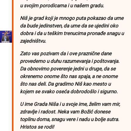
u svojim porodicama i u našem gradu.
Niš je grad koji je mnogo puta pokazao da ume
da bude jedinstven, da ume da se ujedini oko
dobra i da u teškim trenucima pronađe snagu u
zajedništvu.
Zato vas pozivam da i ove praznične dane
provedemo u duhu razumevanja i poštovanja.
Da obnovimo poverenje jedni u druge, da se
okrenemo onome što nas spaja, a ne onome
što nas deli. Da gradimo Niš kao mesto u
kojem se svako oseća dobrodošlo i sigurno.
U ime Grada Niša i u svoje ime, želim vam mir,
zdravlje i radost. Neka vam Božić donese
toplinu doma, snagu vere i nadu u bolje sutra.
Hristos se rodi!