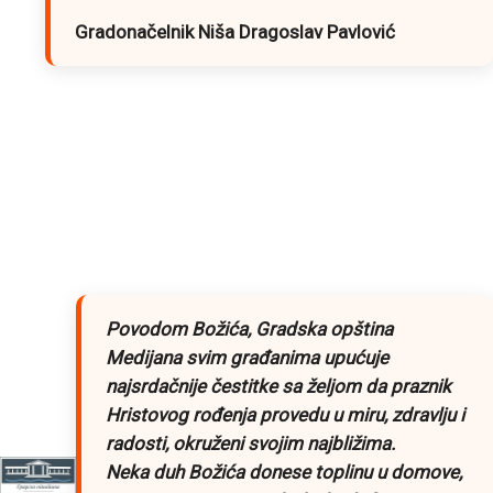
Gradonačelnik Niša Dragoslav Pavlović
Povodom Božića, Gradska opština
Medijana svim građanima upućuje
najsrdačnije čestitke sa željom da praznik
Hristovog rođenja provedu u miru, zdravlju i
radosti, okruženi svojim najbližima.
Neka duh Božića donese toplinu u domove,