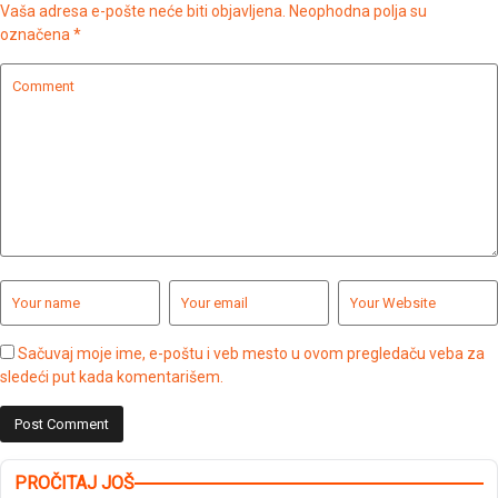
Vaša adresa e-pošte neće biti objavljena.
Neophodna polja su
označena
*
Sačuvaj moje ime, e-poštu i veb mesto u ovom pregledaču veba za
sledeći put kada komentarišem.
PROČITAJ JOŠ