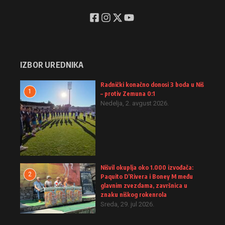
IZBOR UREDNIKA
Radnički konačno donosi 3 boda u Niš
1
– protiv Zemuna 0:1
Nedelja, 2. avgust 2026.
Nišvil okuplja oko 1.000 izvođača:
2
Paquito D’Rivera i Boney M među
glavnim zvezdama, završnica u
znaku niškog rokenrola
Sreda, 29. jul 2026.