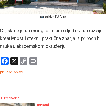
arhiva DABI.rs
Cilj škole je da omogući mladim ljudima da razviju
kreativnost i steknu praktična znanja iz prirodnih
nauka u akademskom okruženju.
Facebook
X
Copy
Print
Link
Podeli objavu
Predhodno
Upravni