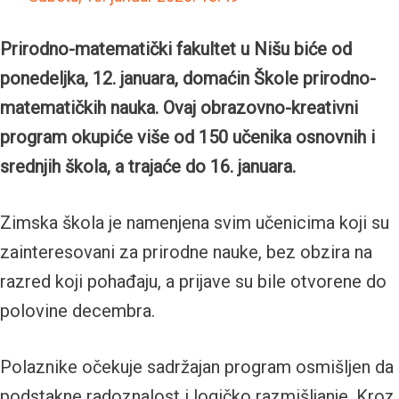
Prirodno-matematički fakultet u Nišu biće od
ponedeljka, 12. januara, domaćin Škole prirodno-
matematičkih nauka. Ovaj obrazovno-kreativni
program okupiće više od 150 učenika osnovnih i
srednjih škola, a trajaće do 16. januara.
Zimska škola je namenjena svim učenicima koji su
zainteresovani za prirodne nauke, bez obzira na
razred koji pohađaju, a prijave su bile otvorene do
polovine decembra.
Polaznike očekuje sadržajan program osmišljen da
podstakne radoznalost i logičko razmišljanje. Kroz