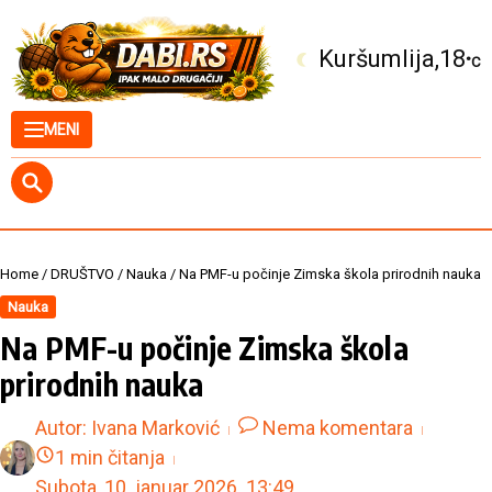
Skip to content
Kuršumlija
18
°C
MENI
Home
/
DRUŠTVO
/
Nauka
/
Na PMF-u počinje Zimska škola prirodnih nauka
Nauka
Na PMF-u počinje Zimska škola
prirodnih nauka
Autor:
Ivana Marković
Nema komentara
1 min čitanja
Subota, 10. januar 2026.
13:49