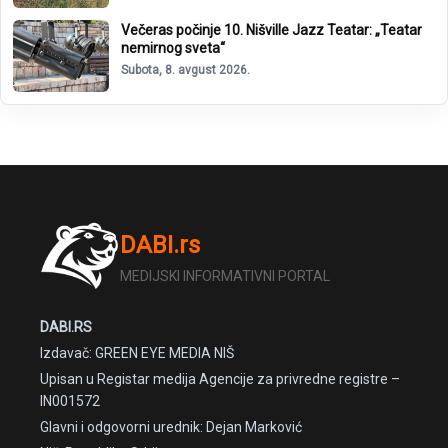
Večeras počinje 10. Nišville Jazz Teatar: „Teatar
nemirnog sveta“
Subota, 8. avgust 2026.
DABI.rs
MEDIJSKI INFORMATIVNI PORTAL
DABI.RS
Izdavač: GREEN EYE MEDIA NIŠ
Upisan u Registar medija Agencije za privredne registre –
IN001572
Glavni i odgovorni urednik: Dejan Marković