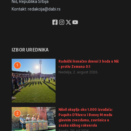
Niš, Republika Srbija
Kontakt: redakcija@dabi.rs
IZBOR UREDNIKA
Radnički konačno donosi 3 boda u Niš
1
– protiv Zemuna 0:1
Nedelja, 2. avgust 2026.
Nišvil okuplja oko 1.000 izvođača:
2
Paquito D’Rivera i Boney M među
glavnim zvezdama, završnica u
znaku niškog rokenrola
Sreda, 29. jul 2026.