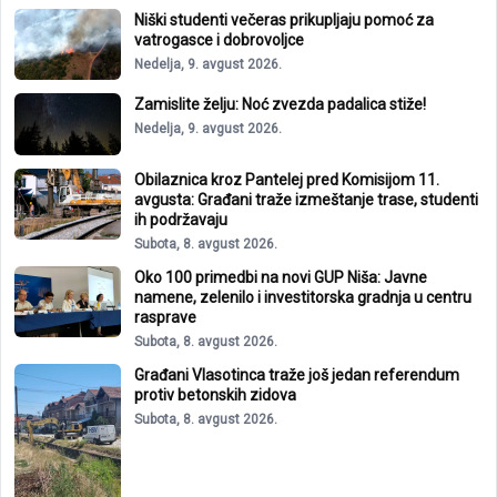
Niški studenti večeras prikupljaju pomoć za
vatrogasce i dobrovoljce
Nedelja, 9. avgust 2026.
Zamislite želju: Noć zvezda padalica stiže!
Nedelja, 9. avgust 2026.
Obilaznica kroz Pantelej pred Komisijom 11.
avgusta: Građani traže izmeštanje trase, studenti
ih podržavaju
Subota, 8. avgust 2026.
Oko 100 primedbi na novi GUP Niša: Javne
namene, zelenilo i investitorska gradnja u centru
rasprave
Subota, 8. avgust 2026.
Građani Vlasotinca traže još jedan referendum
protiv betonskih zidova
Subota, 8. avgust 2026.