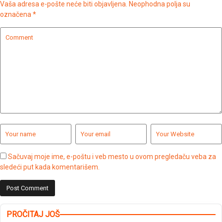
Vaša adresa e-pošte neće biti objavljena.
Neophodna polja su
označena
*
Sačuvaj moje ime, e-poštu i veb mesto u ovom pregledaču veba za
sledeći put kada komentarišem.
PROČITAJ JOŠ