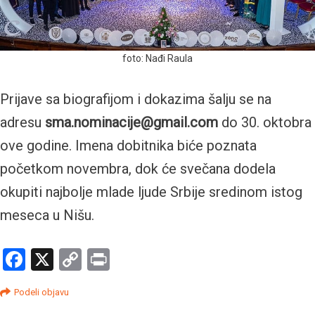
foto: Nađi Raula
Prijave sa biografijom i dokazima šalju se na
adresu
sma.nominacije@gmail.com
do 30. oktobra
ove godine. Imena dobitnika biće poznata
početkom novembra, dok će svečana dodela
okupiti najbolje mlade ljude Srbije sredinom istog
meseca u Nišu.
Facebook
X
Copy
Print
Link
Podeli objavu