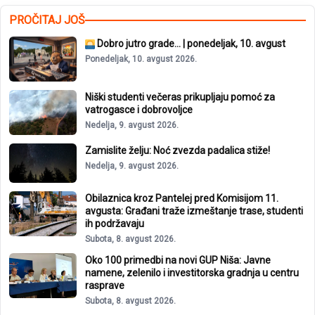
PROČITAJ JOŠ
Dobro jutro grade… | ponedeljak, 10. avgust
Ponedeljak, 10. avgust 2026.
Niški studenti večeras prikupljaju pomoć za
vatrogasce i dobrovoljce
Nedelja, 9. avgust 2026.
Zamislite želju: Noć zvezda padalica stiže!
Nedelja, 9. avgust 2026.
Obilaznica kroz Pantelej pred Komisijom 11.
avgusta: Građani traže izmeštanje trase, studenti
ih podržavaju
Subota, 8. avgust 2026.
Oko 100 primedbi na novi GUP Niša: Javne
namene, zelenilo i investitorska gradnja u centru
rasprave
Subota, 8. avgust 2026.