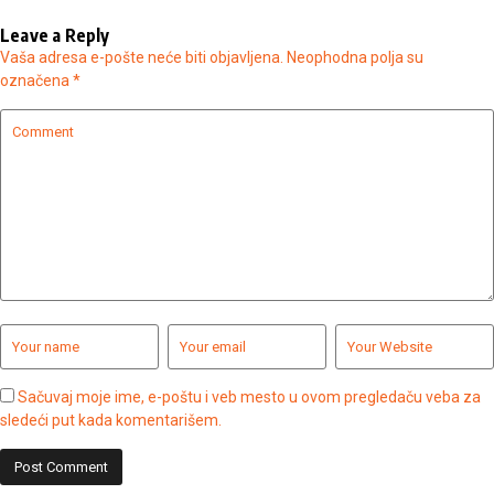
Leave a Reply
Vaša adresa e-pošte neće biti objavljena.
Neophodna polja su
označena
*
Sačuvaj moje ime, e-poštu i veb mesto u ovom pregledaču veba za
sledeći put kada komentarišem.