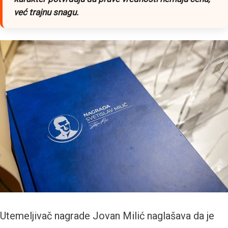
već trajnu snagu.
Utemeljivač nagrade Jovan Milić naglašava da je