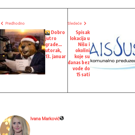
Predhodno
Sledeće
Dobro
Spisak
jutro
lokacija u
grade…
Nišu i
utorak,
okolini
13. januar
koje su
danas bez
vode do
15 sati
Ivana Marković