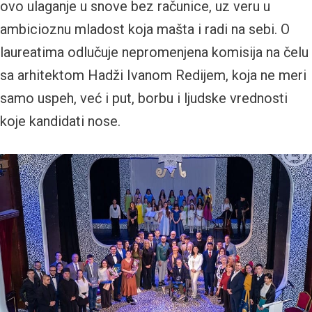
ovo ulaganje u snove bez računice, uz veru u
ambicioznu mladost koja mašta i radi na sebi. O
laureatima odlučuje nepromenjena komisija na čelu
sa arhitektom Hadži Ivanom Redijem, koja ne meri
samo uspeh, već i put, borbu i ljudske vrednosti
koje kandidati nose.