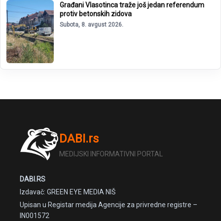
Građani Vlasotinca traže još jedan referendum
protiv betonskih zidova
Subota, 8. avgust 2026.
DABI.rs
MEDIJSKI INFORMATIVNI PORTAL
DABI.RS
Izdavač: GREEN EYE MEDIA NIŠ
Upisan u Registar medija Agencije za privredne registre –
IN001572