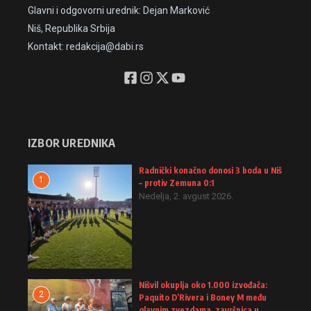
Glavni i odgovorni urednik: Dejan Marković
Niš, Republika Srbija
Kontakt: redakcija@dabi.rs
IZBOR UREDNIKA
Radnički konačno donosi 3 boda u Niš
1
– protiv Zemuna 0:1
Nedelja, 2. avgust 2026.
Nišvil okuplja oko 1.000 izvođača:
2
Paquito D’Rivera i Boney M među
glavnim zvezdama, završnica u