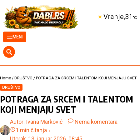
Skip to content
Kuršumlija
32
°C
MENI
Home
/
DRUŠTVO
/
POTRAGA ZA SRCEM I TALENTOM KOJI MENJAJU SVET
DRUŠTVO
POTRAGA ZA SRCEM I TALENTOM
KOJI MENJAJU SVET
Autor:
Ivana Marković
Nema komentara
1 min čitanja
Utorak, 13. januar 2026.
08:45