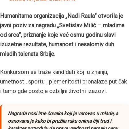
Humanitarna organizacija „Nađi Raula“ otvorila je
javni poziv za nagradu „Svetislav Milić – mladima
od srca“, priznanje koje već osmu godinu slavi
izuzetne rezultate, humanost i nesalomiv duh
mladih talenata Srbije.
Konkursom se traže kandidati koji u znanju,
umetnosti, sportu i plemenitosti pronalaze put čak
i tamo gde postoje ozbiljni životni izazovi.
Nagrada nosi ime čoveka koji je verovao u mlade, a
osnovana je kako bi pružila ruku onima čiji trud i
karakter potvrđuju da prave vrednosti nemaju cenu,