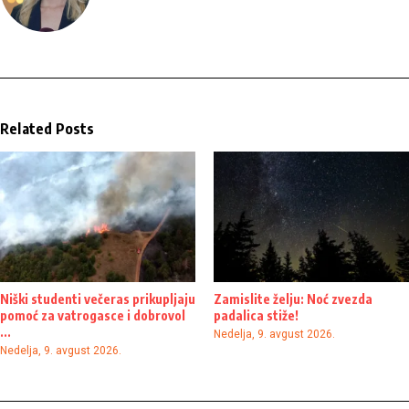
Related Posts
Niški studenti večeras prikupljaju
Zamislite želju: Noć zvezda
pomoć za vatrogasce i dobrovol
padalica stiže!
...
Nedelja, 9. avgust 2026.
Nedelja, 9. avgust 2026.