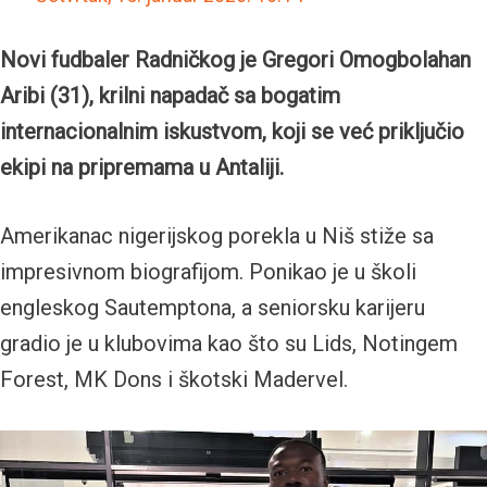
Novi fudbaler Radničkog je Gregori Omogbolahan
Aribi (31), krilni napadač sa bogatim
internacionalnim iskustvom, koji se već priključio
ekipi na pripremama u Antaliji.
Amerikanac nigerijskog porekla u Niš stiže sa
impresivnom biografijom. Ponikao je u školi
engleskog Sautemptona, a seniorsku karijeru
gradio je u klubovima kao što su Lids, Notingem
Forest, MK Dons i škotski Madervel.