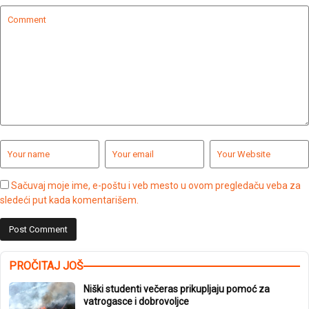
Sačuvaj moje ime, e-poštu i veb mesto u ovom pregledaču veba za
sledeći put kada komentarišem.
PROČITAJ JOŠ
Niški studenti večeras prikupljaju pomoć za
vatrogasce i dobrovoljce