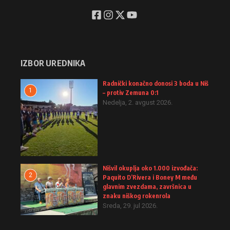
IZBOR UREDNIKA
Radnički konačno donosi 3 boda u Niš
1
– protiv Zemuna 0:1
Nedelja, 2. avgust 2026.
Nišvil okuplja oko 1.000 izvođača:
2
Paquito D’Rivera i Boney M među
glavnim zvezdama, završnica u
znaku niškog rokenrola
Sreda, 29. jul 2026.