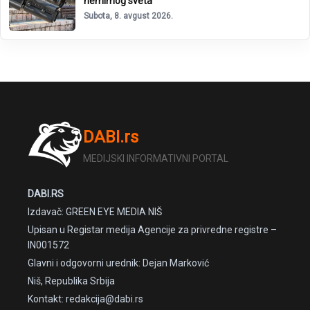
nemirnog sveta“
Subota, 8. avgust 2026.
DABI.rs
MEDIJSKI INFORMATIVNI PORTAL
DABI.RS
Izdavač: GREEN EYE MEDIA NIŠ
Upisan u Registar medija Agencije za privredne registre –
IN001572
Glavni i odgovorni urednik: Dejan Marković
Niš, Republika Srbija
Kontakt: redakcija@dabi.rs