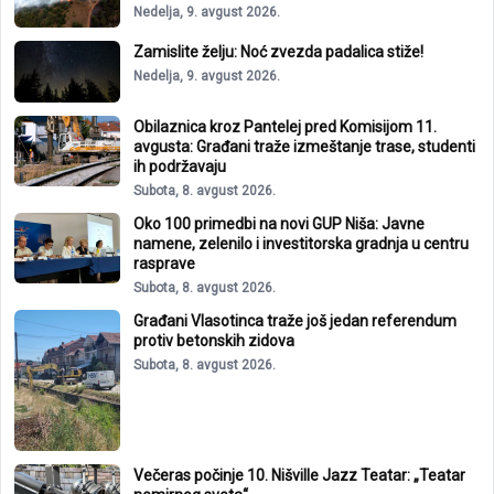
Nedelja, 9. avgust 2026.
Zamislite želju: Noć zvezda padalica stiže!
Nedelja, 9. avgust 2026.
Obilaznica kroz Pantelej pred Komisijom 11.
avgusta: Građani traže izmeštanje trase, studenti
ih podržavaju
Subota, 8. avgust 2026.
Oko 100 primedbi na novi GUP Niša: Javne
namene, zelenilo i investitorska gradnja u centru
rasprave
Subota, 8. avgust 2026.
Građani Vlasotinca traže još jedan referendum
protiv betonskih zidova
Subota, 8. avgust 2026.
Večeras počinje 10. Nišville Jazz Teatar: „Teatar