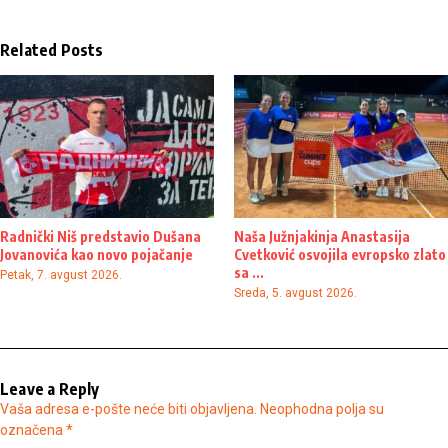
Related Posts
Radnički Niš predstavio Dušana
Naša Južnjakinja Anastasija
Jovanovića kao novo pojačanje
Cvetković osvojila evropsko zlato
sa ...
Petak, 7. avgust 2026.
Sreda, 5. avgust 2026.
Leave a Reply
Vaša adresa e-pošte neće biti objavljena.
Neophodna polja su
označena
*