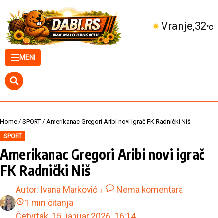
Skip to content
Kuršumlija
31
°C
MENI
Home
/
SPORT
/
Amerikanac Gregori Aribi novi igrač FK Radnički Niš
SPORT
Amerikanac Gregori Aribi novi igrač
FK Radnički Niš
Autor:
Ivana Marković
Nema komentara
1 min čitanja
Četvrtak, 15. januar 2026.
16:14