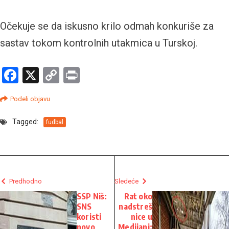
Očekuje se da iskusno krilo odmah konkuriše za
sastav tokom kontrolnih utakmica u Turskoj.
Facebook
X
Copy
Print
Link
Podeli objavu
Tagged:
fudbal
Predhodno
Sledeće
SSP Niš:
Rat oko
SNS
nadstreš
koristi
nice u
novo
Medijani: