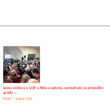
Javna sednica o GUP-u Niša u subotu, razmatraće se primedbe
građa ...
Petak, 7. avgust 2026.