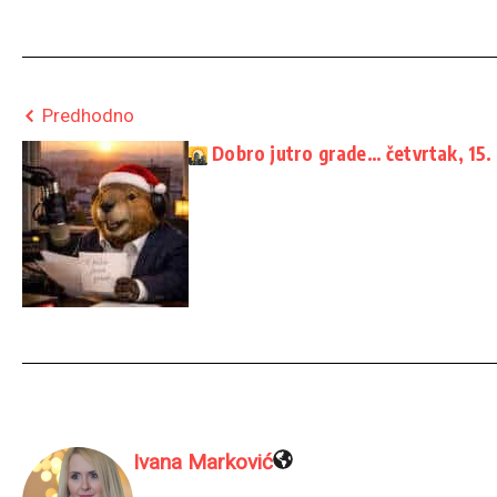
Predhodno
Dobro jutro grade… četvrtak, 15.
Ivana Marković