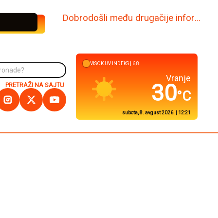
www.dabi.rs
VISOK
UV INDEKS |
7,7
Kuršumlija
30
PRETRAŽI NA SAJTU
°C
subota, 8. avgust 2026. | 12:21