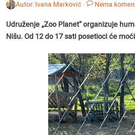
Autor:
Ivana Marković
Nema komen
Udruženje „Zoo Planet“ organizuje huma
Nišu. Od 12 do 17 sati posetioci će moć