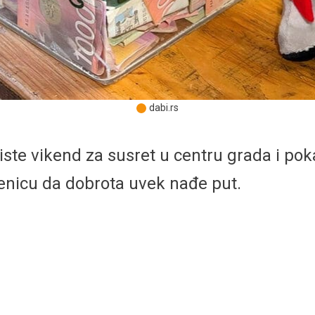
dabi.rs
ste vikend za susret u centru grada i poka
enicu da dobrota uvek nađe put.