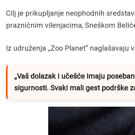
Cilj je prikupljanje neophodnih sredstav
prazničnim vilenjacima, Sneškom Beli
Iz udruženja „Zoo Planet“ naglašavaju v
„Vaš dolazak i učešće imaju poseban z
sigurnosti. Svaki mali gest podrške za