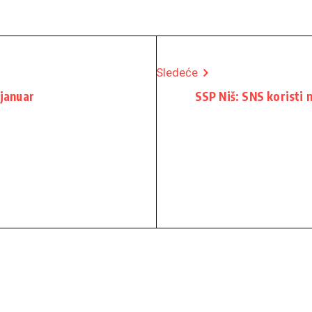
Sledeće
 januar
SSP Niš: SNS koristi 