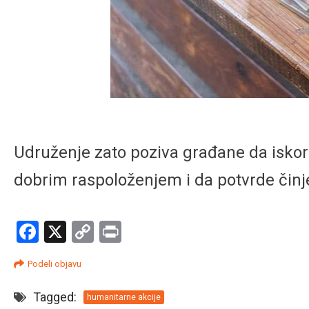
Udruženje zato poziva građane da iskori
dobrim raspoloženjem i da potvrde činj
Facebook
X
Copy
Print
Link
Podeli objavu
Tagged:
humanitarne akcije