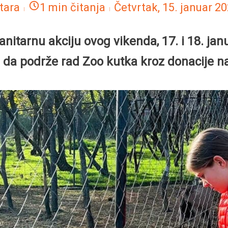
tara
1 min čitanja
Četvrtak, 15. januar 2
nitarnu akciju ovog vikenda, 17. i 18. ja
i da podrže rad Zoo kutka kroz donacije na