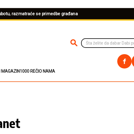
ubotu, razmatraće se primedbe građana
PRETRAŽI NA SAJTU
I MAGAZIN
1000 REČI
O NAMA
anet