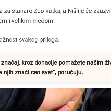
a za stanare Zoo kutka, a Nišlije će zauzvr
ćem i velikim medom.
ažnost svakog priloga.
načaj, kroz donacije pomažete našim život
 njih znači ceo svet”,
poručuju.