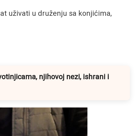
at uživati u druženju sa konjićima,
injicama, njihovoj nezi, ishrani i