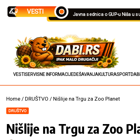
Skip to content
VESTI
Javna sednica o GUP-u Niša u s
VESTI
SERVISNE INFORMACIJE
DEŠAVANJA
KULTURA
SPORT
DAB
Home
/
DRUŠTVO
/
Nišlije na Trgu za Zoo Planet
DRUŠTVO
Nišlije na Trgu za Zoo Pl