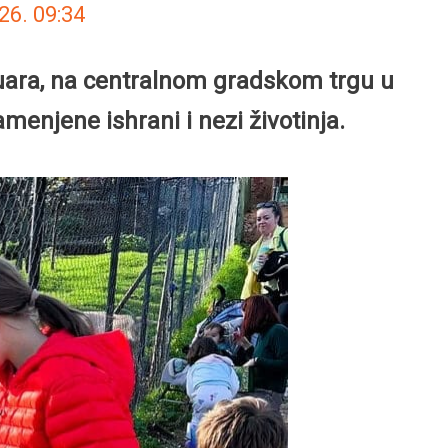
026.
09:34
nuara, na centralnom gradskom trgu u
menjene ishrani i nezi životinja.