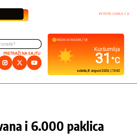
www.dabi.rs
VISOK
UV INDEKS |
7,8
Kuršumlija
31
PRETRAŽI NA SAJTU
°C
subota, 8. avgust 2026. | 13:42
vana i 6.000 paklica