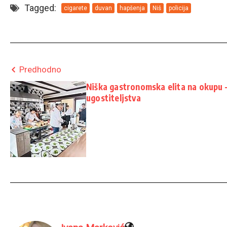
Tagged:
cigarete
duvan
hapšenja
Niš
policija
Predhodno
Niška gastronomska elita na okupu –
ugostiteljstva