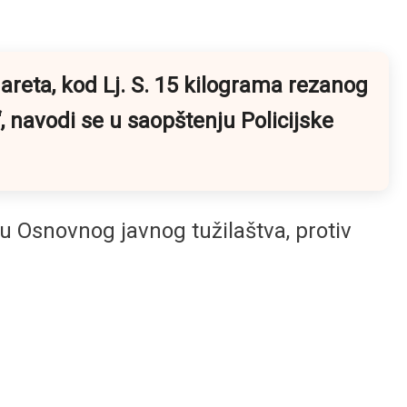
gareta, kod Lj. S. 15 kilograma rezanog
“
, navodi se u saopštenju Policijske
gu Osnovnog javnog tužilaštva, protiv