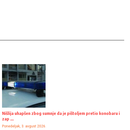
Nišlija uhapšen zbog sumnje da je pištoljem pretio konobaru i
zap ...
Ponedeljak, 3. avgust 2026.