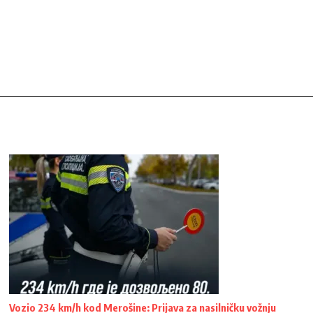
Vozio 234 km/h kod Merošine: Prijava za nasilničku vožnju