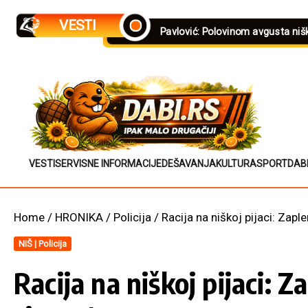
Skip to content
VESTI
Pavlović: Polovinom avgusta ni
VESTI
SERVISNE INFORMACIJE
DEŠAVANJA
KULTURA
SPORT
DAB
Home
/
HRONIKA
/
Policija
/
Racija na niškoj pijaci: Zap
NIŠ | Policija
Racija na niškoj pijaci: