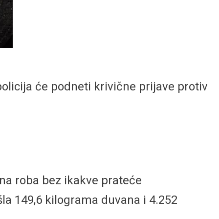
licija će podneti krivične prijave protiv
ena roba bez ikakve prateće
šla 149,6 kilograma duvana i 4.252