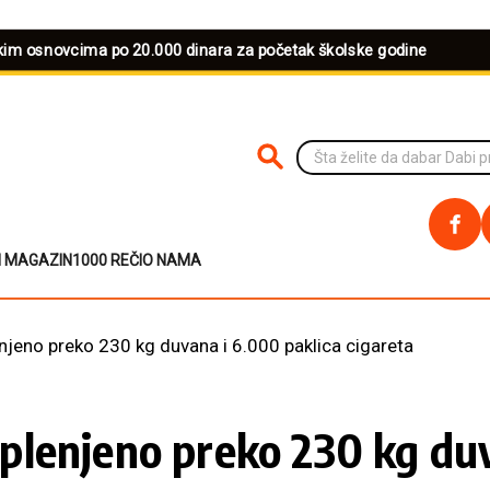
škim osnovcima po 20.000 dinara za početak školske godine
PRETRAŽI NA SAJTU
I MAGAZIN
1000 REČI
O NAMA
lenjeno preko 230 kg duvana i 6.000 paklica cigareta
 Zaplenjeno preko 230 kg du