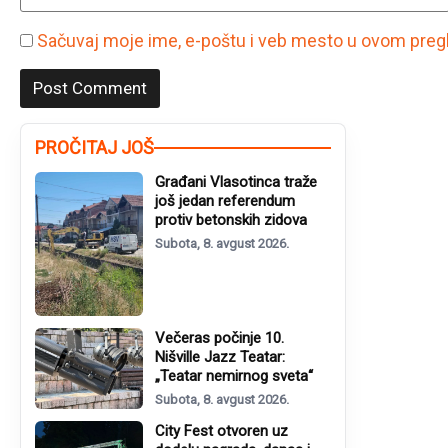
Sačuvaj moje ime, e-poštu i veb mesto u ovom preg
PROČITAJ JOŠ
Građani Vlasotinca traže
još jedan referendum
protiv betonskih zidova
Subota, 8. avgust 2026.
Večeras počinje 10.
Nišville Jazz Teatar:
„Teatar nemirnog sveta“
Subota, 8. avgust 2026.
City Fest otvoren uz