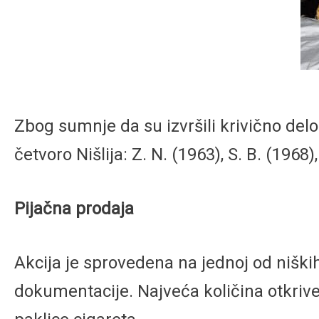
Zbog sumnje da su izvršili krivično delo
četvoro Nišlija: Z. N. (1963), S. B. (1968), 
Pijačna prodaja
Akcija je sprovedena na jednoj od nišk
dokumentacije. Najveća količina otkriven