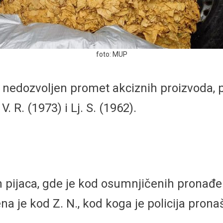
foto: MUP
 nedozvoljen promet akciznih proizvoda, po
V. R. (1973) i Lj. S. (1962).
ih pijaca, gde je kod osumnjičenih pronađ
a je kod Z. N., kod koga je policija prona