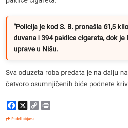
paklice cigareta.
“
Policija je kod S. B. pronašla 61,5 k
duvana i 394 paklice cigareta, dok je
uprave u Nišu.
Sva oduzeta roba predata je na dalju na
četvoro osumnjičenih biće podnete kri
Facebook
X
Copy
Print
Link
Podeli objavu