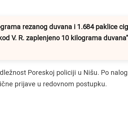
ilograma rezanog duvana i 1.684 paklice ci
 kod V. R. zaplenjeno 10 kilograma duvana
dležnost Poreskoj policiji u Nišu. Po nalo
vične prijave u redovnom postupku.