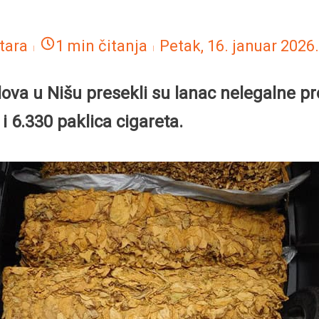
tara
1 min čitanja
Petak, 16. januar 2026
lova u Nišu presekli su lanac nelegalne pr
 6.330 paklica cigareta.