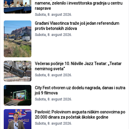
namene, zelenilo i investitorska gradnja u centru
rasprave
Subota, 8. avgust 2026.
Građani Vlasotinca traže još jedan referendum
protiv betonskih zidova
Subota, 8. avgust 2026.
Večeras počinje 10. Nišville Jazz Teatar: „Teatar
nemirnog sveta“
Subota, 8. avgust 2026.
City Fest otvoren uz dodelu nagrada, danas i sutra
još 9 filmova
Subota, 8. avgust 2026.
Pavlović: Polovinom avgusta niškim osnovcima po
20.000 dinara za početak školske godine
Subota, 8. avgust 2026.