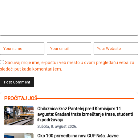
Sačuvaj moje ime, e-poštu i veb mesto u ovom pregledaču veba za
sledeći put kada komentarišem.
PROČITAJ JOŠ
Obilaznica kroz Pantelej pred Komisijom 11.
avgusta: Građani traže izmeštanje trase, studenti
ih podržavaju
Subota, 8. avgust 2026.
Oko 100 primedbi na novi GUP Niša: Javne