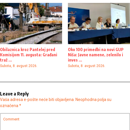
Obilaznica kroz Pantelej pred
Oko 100 primedbi na novi GUP
Komisijom 11. avgusta: Građani
Niša: Javne namene, zelenilo i
traž ...
inves ...
Subota, 8. avgust 2026.
Subota, 8. avgust 2026.
Leave a Reply
Vaša adresa e-pošte neće biti objavljena.
Neophodna polja su
označena
*