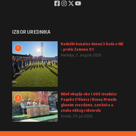
IZBOR UREDNIKA
Radnički konačno donosi 3 boda u Niš
1
– protiv Zemuna 0:1
Nedelja, 2. avgust 2026.
Nišvil okuplja oko 1.000 izvođača:
2
Paquito D’Rivera i Boney M među
glavnim zvezdama, završnica u
znaku niškog rokenrola
Sreda, 29. jul 2026.