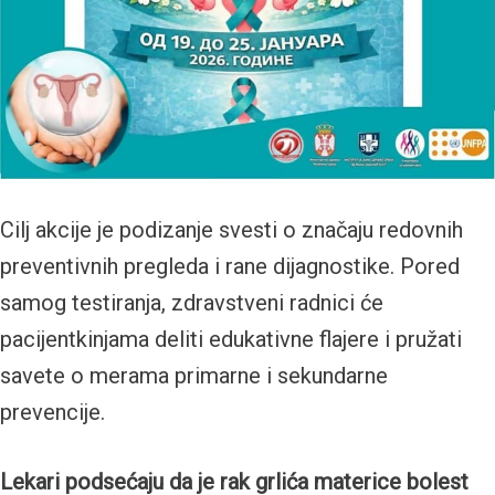
Cilj akcije je podizanje svesti o značaju redovnih
preventivnih pregleda i rane dijagnostike. Pored
samog testiranja, zdravstveni radnici će
pacijentkinjama deliti edukativne flajere i pružati
savete o merama primarne i sekundarne
prevencije.
Lekari podsećaju da je rak grlića materice bolest