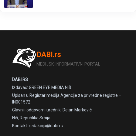
DABI.rs
MEDIJSKI INFORMATIVNI PORTAL
DABI.RS
Izdavač: GREEN EYE MEDIA NIŠ
Upisan u Registar medija Agencije za privredne registre –
IN001572
Glavni i odgovorni urednik: Dejan Marković
Niš, Republika Srbija
Kontakt: redakcija@dabi.rs