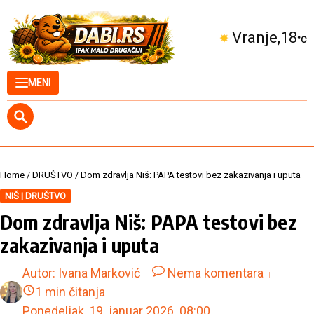
Skip to content
Kuršumlija
21
°C
MENI
Home
/
DRUŠTVO
/
Dom zdravlja Niš: PAPA testovi bez zakazivanja i uputa
NIŠ | DRUŠTVO
Dom zdravlja Niš: PAPA testovi bez
zakazivanja i uputa
Autor:
Ivana Marković
Nema komentara
1 min čitanja
Ponedeljak, 19. januar 2026.
08:00