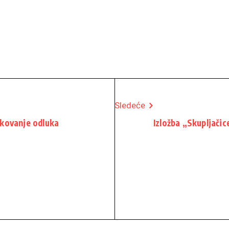
Sledeće
ikovanje odluka
Izložba „Skupljačic