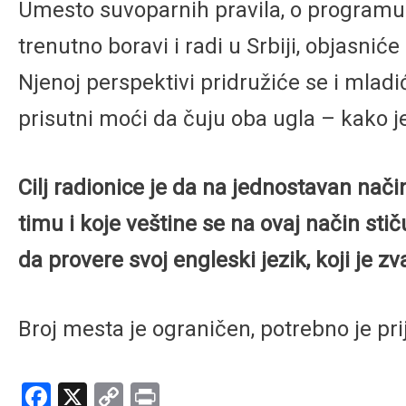
Umesto suvoparnih pravila, o programu ć
trenutno boravi i radi u Srbiji, objasn
Njenoj perspektivi pridružiće se i mladi
prisutni moći da čuju oba ugla – kako je 
Cilj radionice je da na jednostavan na
timu i koje veštine se na ovaj način stič
da provere svoj engleski jezik, koji je zv
Broj mesta je ograničen, potrebno je pr
Facebook
X
Copy
Print