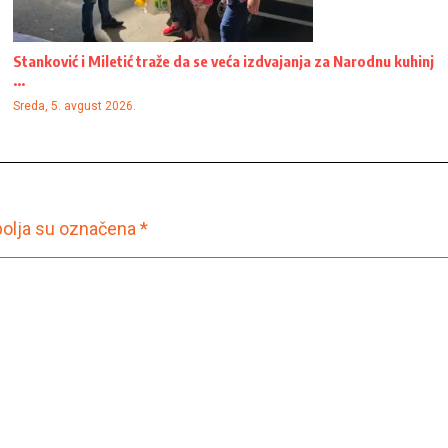
Stanković i Miletić traže da se veća izdvajanja za Narodnu kuhinj
...
Sreda, 5. avgust 2026.
olja su označena
*