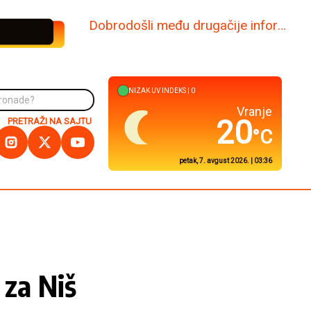
www.dabi.rs
NIZAK
UV INDEKS |
0
Kuršumlija
21
PRETRAŽI NA SAJTU
°C
petak, 7. avgust 2026. | 03:36
 za Niš