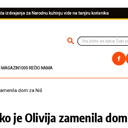
eća izdvajanja za Narodnu kuhinju vide na tanjiru korisnika
PRETRAŽI NA SAJTU
I MAGAZIN
1000 REČI
O NAMA
 zamenila dom za Niš
ko je Olivija zamenila dom