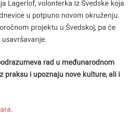
ja Lagerlof, volonterka iz Švedske koja
akodnevice u potpuno novom okruženju.
atkoročnom projektu u Švedskoj, pa će
a usavršavanje.
 šta podrazumeva rad u međunarodnom
oz praksu i upoznaju nove kulture, ali i
lara
.