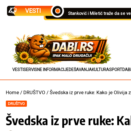
Skip to content
VESTI
Stanković i Miletić traže da se v
VESTI
SERVISNE INFORMACIJE
DEŠAVANJA
KULTURA
SPORT
DAB
Home
/
DRUŠTVO
/
Švedska iz prve ruke: Kako je Olivija
DRUŠTVO
Švedska iz prve ruke: Ka