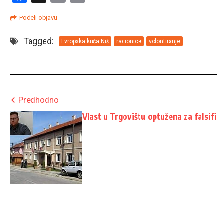
Link
Podeli objavu
Tagged:
Evropska kuća Niš
radionice
volontiranje
Predhodno
Vlast u Trgovištu optužena za falsif