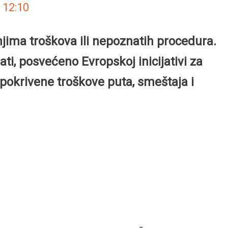
.
12:10
njima troškova ili nepoznatih procedura.
ti, posvećeno Evropskoj inicijativi za
okrivene troškove puta, smeštaja i