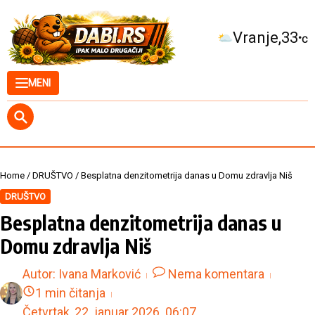
Skip to content
Kuršumlija
34
°C
MENI
Home
/
DRUŠTVO
/
Besplatna denzitometrija danas u Domu zdravlja Niš
DRUŠTVO
Besplatna denzitometrija danas u
Domu zdravlja Niš
Autor:
Ivana Marković
Nema komentara
1 min čitanja
Četvrtak, 22. januar 2026.
06:07