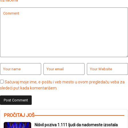
Sačuvaj moje ime, e-poštu i veb mesto u ovom pregledaču veba za
sledeći put kada komentarišem.
PROČITAJ JOŠ
Nišvil poziva 1.111 ljudi da nadomeste izostala