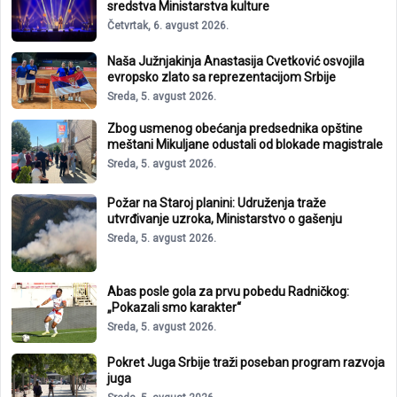
sredstva Ministarstva kulture
Četvrtak, 6. avgust 2026.
Naša Južnjakinja Anastasija Cvetković osvojila
evropsko zlato sa reprezentacijom Srbije
Sreda, 5. avgust 2026.
Zbog usmenog obećanja predsednika opštine
meštani Mikuljane odustali od blokade magistrale
Sreda, 5. avgust 2026.
Požar na Staroj planini: Udruženja traže
utvrđivanje uzroka, Ministarstvo o gašenju
Sreda, 5. avgust 2026.
Abas posle gola za prvu pobedu Radničkog:
„Pokazali smo karakter“
Sreda, 5. avgust 2026.
Pokret Juga Srbije traži poseban program razvoja
juga