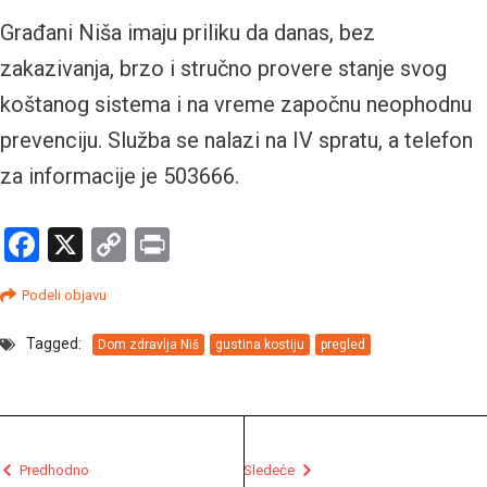
Građani Niša imaju priliku da danas, bez
zakazivanja, brzo i stručno provere stanje svog
koštanog sistema i na vreme započnu neophodnu
prevenciju. Služba se nalazi na IV spratu, a telefon
za informacije je 503666.
Facebook
X
Copy
Print
Link
Podeli objavu
Tagged:
Dom zdravlja Niš
gustina kostiju
pregled
Predhodno
Sledeće