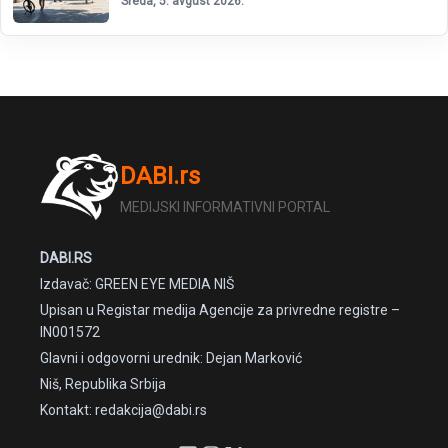
Sreda, 5. avgust 2026.
DABI.rs
MEDIJSKI INFORMATIVNI PORTAL
DABI.RS
Izdavač: GREEN EYE MEDIA NIŠ
Upisan u Registar medija Agencije za privredne registre –
IN001572
Glavni i odgovorni urednik: Dejan Marković
Niš, Republika Srbija
Kontakt: redakcija@dabi.rs