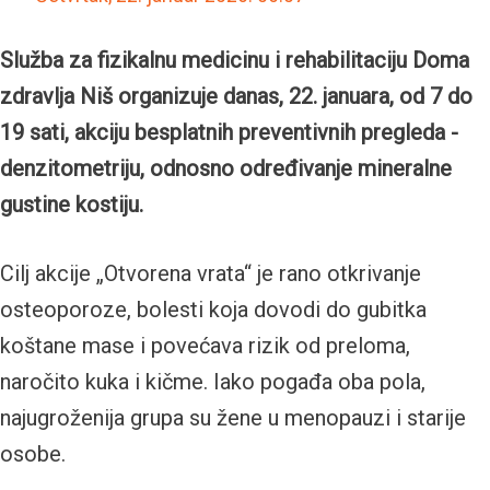
Služba za fizikalnu medicinu i rehabilitaciju Doma
zdravlja Niš organizuje danas, 22. januara, od 7 do
19 sati, akciju besplatnih preventivnih pregleda -
denzitometriju, odnosno određivanje mineralne
gustine kostiju.
Cilj akcije „Otvorena vrata“ je rano otkrivanje
osteoporoze, bolesti koja dovodi do gubitka
koštane mase i povećava rizik od preloma,
naročito kuka i kičme. Iako pogađa oba pola,
najugroženija grupa su žene u menopauzi i starije
osobe.