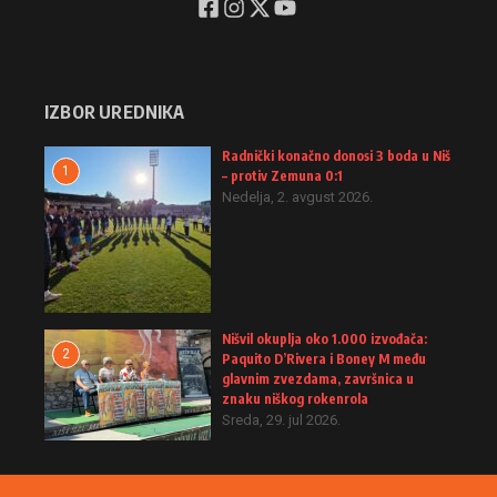
IZBOR UREDNIKA
Radnički konačno donosi 3 boda u Niš
1
– protiv Zemuna 0:1
Nedelja, 2. avgust 2026.
Nišvil okuplja oko 1.000 izvođača:
2
Paquito D’Rivera i Boney M među
glavnim zvezdama, završnica u
znaku niškog rokenrola
Sreda, 29. jul 2026.