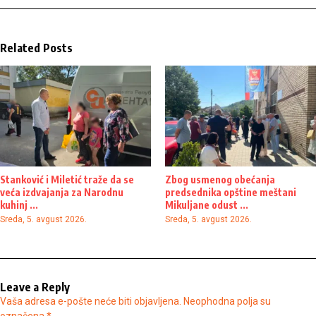
Related Posts
Stanković i Miletić traže da se
Zbog usmenog obećanja
veća izdvajanja za Narodnu
predsednika opštine meštani
kuhinj ...
Mikuljane odust ...
Sreda, 5. avgust 2026.
Sreda, 5. avgust 2026.
Leave a Reply
Vaša adresa e-pošte neće biti objavljena.
Neophodna polja su
označena
*