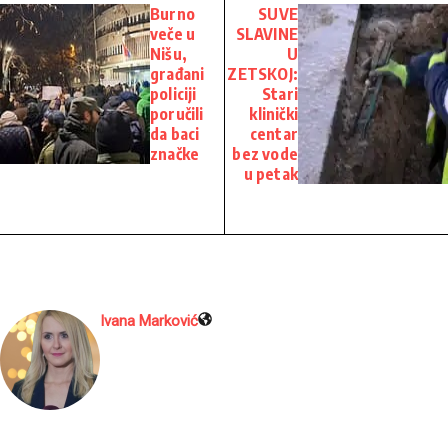
Burno
SUVE
veče u
SLAVINE
Nišu,
U
građani
ZETSKOJ:
policiji
Stari
poručili
klinički
da baci
centar
značke
bez vode
u petak
Ivana Marković