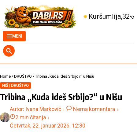
Skip to content
Kuršumlija
32
°C
MENI
Home
/
DRUŠTVO
/
Tribina „Kuda ideš Srbijo?“ u Nišu
NIŠ | DRUŠTVO
Tribina „Kuda ideš Srbijo?“ u Nišu
Autor:
Ivana Marković
Nema komentara
2 min čitanja
Četvrtak, 22. januar 2026.
12:30