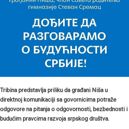
Tribina predstavlja priliku da građani Niša u
direktnoj komunikaciji sa govornicima potraže
odgovore na pitanja o odgovornosti, bezbednosti i
budućim pravcima razvoja srpskog društva.