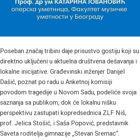
Poseban značaj tribini daje prisustvo gostiju koji su
direktno uključeni u aktuelna društvena dešavanja i
lokalne inicijative. Građevinski inženjer Danijel
Dašić, poznat po radu u Anketnoj komisiji
povodom tragedije u Novom Sadu, podeliće svoja
saznanja sa publikom, dok će lokalnu nišku
perspektivu zastupati kopredsednica ZLF Niš,
prof. Jelica Stošić, i Saša Popović, predstavnik
Saveta roditelja gimnazije „Stevan Sremac“.