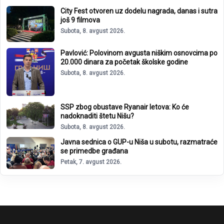
City Fest otvoren uz dodelu nagrada, danas i sutra
još 9 filmova
Subota, 8. avgust 2026.
Pavlović: Polovinom avgusta niškim osnovcima po
20.000 dinara za početak školske godine
Subota, 8. avgust 2026.
SSP zbog obustave Ryanair letova: Ko će
nadoknaditi štetu Nišu?
Subota, 8. avgust 2026.
Javna sednica o GUP-u Niša u subotu, razmatraće
se primedbe građana
Petak, 7. avgust 2026.