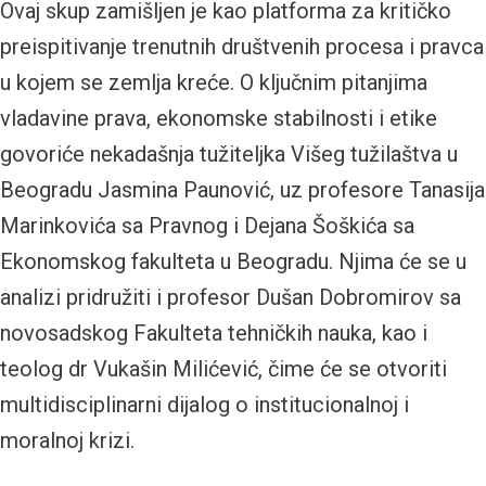
Ovaj skup zamišljen je kao platforma za kritičko
preispitivanje trenutnih društvenih procesa i pravca
u kojem se zemlja kreće. O ključnim pitanjima
vladavine prava, ekonomske stabilnosti i etike
govoriće nekadašnja tužiteljka Višeg tužilaštva u
Beogradu Jasmina Paunović, uz profesore Tanasija
Marinkovića sa Pravnog i Dejana Šoškića sa
Ekonomskog fakulteta u Beogradu. Njima će se u
analizi pridružiti i profesor Dušan Dobromirov sa
novosadskog Fakulteta tehničkih nauka, kao i
teolog dr Vukašin Milićević, čime će se otvoriti
multidisciplinarni dijalog o institucionalnoj i
moralnoj krizi.