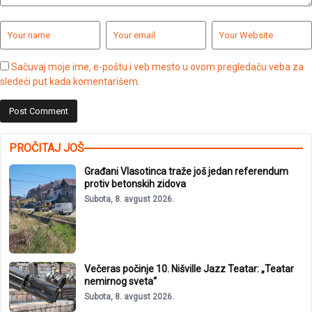
Sačuvaj moje ime, e-poštu i veb mesto u ovom pregledaču veba za
sledeći put kada komentarišem.
PROČITAJ JOŠ
Građani Vlasotinca traže još jedan referendum
protiv betonskih zidova
Subota, 8. avgust 2026.
Večeras počinje 10. Nišville Jazz Teatar: „Teatar
nemirnog sveta“
Subota, 8. avgust 2026.