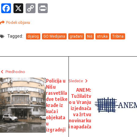
Facebook
X
Copy
Print
Link
Podeli objavu
Tagged:
dijalog
GO Medijana
građani
Niš
struka
Tribina
Predhodno
Policija u
Sledeće
Nišu
ANEM:
rasvetlila
Tužilaštv
dve teške
o u Vranju
krađe iz
izjednača
kuća i
va žrtvu
objekata
novinarku
u
i napadača
izgradnji