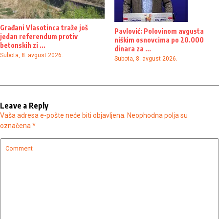
Građani Vlasotinca traže još
Pavlović: Polovinom avgusta
jedan referendum protiv
niškim osnovcima po 20.000
betonskih zi ...
dinara za ...
Subota, 8. avgust 2026.
Subota, 8. avgust 2026.
Leave a Reply
Vaša adresa e-pošte neće biti objavljena.
Neophodna polja su
označena
*