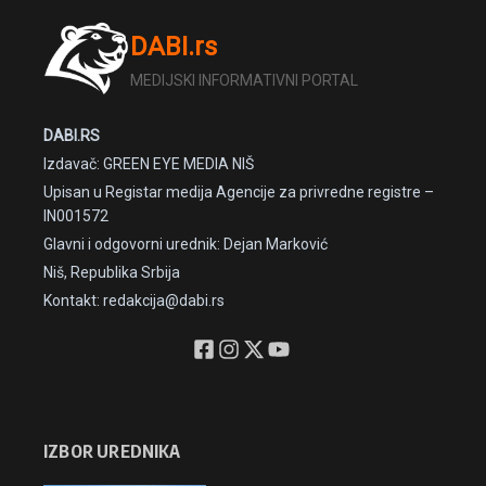
DABI.rs
MEDIJSKI INFORMATIVNI PORTAL
DABI.RS
Izdavač: GREEN EYE MEDIA NIŠ
Upisan u Registar medija Agencije za privredne registre –
IN001572
Glavni i odgovorni urednik: Dejan Marković
Niš, Republika Srbija
Kontakt: redakcija@dabi.rs
IZBOR UREDNIKA