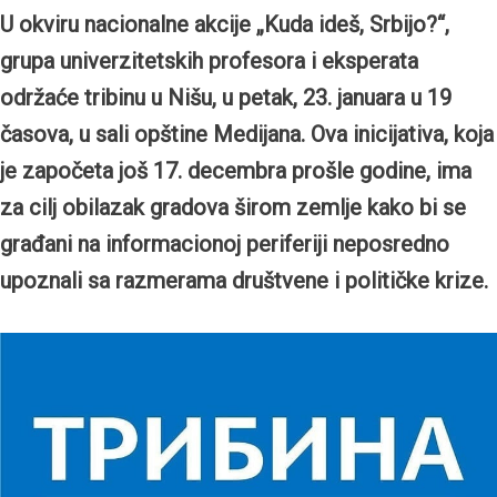
U okviru nacionalne akcije „Kuda ideš, Srbijo?“,
grupa univerzitetskih profesora i eksperata
održaće tribinu u Nišu, u petak, 23. januara u 19
časova, u sali opštine Medijana. Ova inicijativa, koja
je započeta još 17. decembra prošle godine, ima
za cilj obilazak gradova širom zemlje kako bi se
građani na informacionoj periferiji neposredno
upoznali sa razmerama društvene i političke krize.