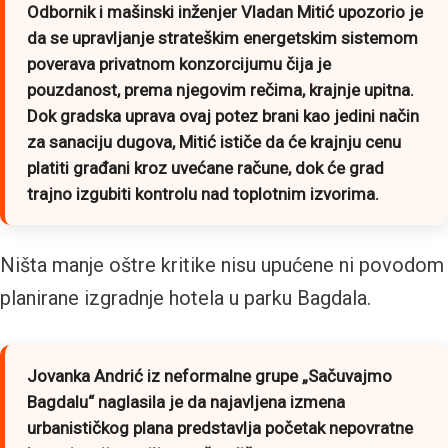
Odbornik i mašinski inženjer Vladan Mitić upozorio je
da se upravljanje strateškim energetskim sistemom
poverava privatnom konzorcijumu čija je
pouzdanost, prema njegovim rečima, krajnje upitna.
Dok gradska uprava ovaj potez brani kao jedini način
za sanaciju dugova, Mitić ističe da će krajnju cenu
platiti građani kroz uvećane račune, dok će grad
trajno izgubiti kontrolu nad toplotnim izvorima.
Ništa manje oštre kritike nisu upućene ni povodom
planirane izgradnje hotela u parku Bagdala.
Jovanka Andrić iz neformalne grupe „Sačuvajmo
Bagdalu“ naglasila je da najavljena izmena
urbanističkog plana predstavlja početak nepovratne