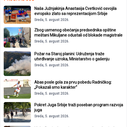
Naša Južnjakinja Anastasija Cvetković osvojila
evropsko zlato sa reprezentacijom Srbije
Sreda, 5. avgust 2026.
Zbog usmenog obećanja predsednika opštine
meštani Mikuljane odustali od blokade magistrale
Sreda, 5. avgust 2026.
Požar na Staroj planini: Udruženja traže
utvrđivanje uzroka, Ministarstvo o gašenju
Sreda, 5. avgust 2026.
Abas posle gola za prvu pobedu Radničkog:
„Pokazali smo karakter“
Sreda, 5. avgust 2026.
Pokret Juga Srbije traži poseban program razvoja
juga
Sreda, 5. avgust 2026.