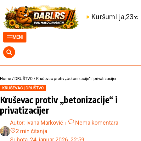
Skip to content
Kuršumlija
23
°C
MENI
Home
/
DRUŠTVO
/
Kruševac protiv „betonizacije“ i privatizacijer
KRUŠEVAC | DRUŠTVO
Kruševac protiv „betonizacije“ i
privatizacijer
Autor:
Ivana Marković
Nema komentara
2 min čitanja
Subota, 24. januar 2026.
22:59