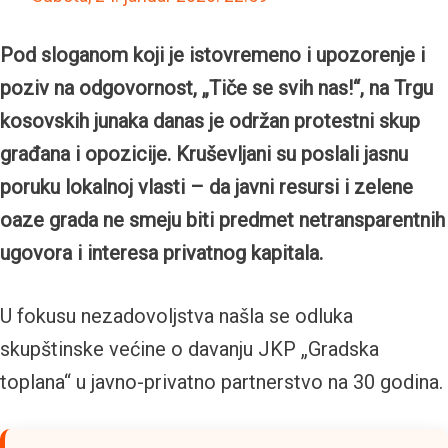
Pod sloganom koji je istovremeno i upozorenje i
poziv na odgovornost, „Tiče se svih nas!“, na Trgu
kosovskih junaka danas je održan protestni skup
građana i opozicije. Kruševljani su poslali jasnu
poruku lokalnoj vlasti – da javni resursi i zelene
oaze grada ne smeju biti predmet netransparentnih
ugovora i interesa privatnog kapitala.
U fokusu nezadovoljstva našla se odluka
skupštinske većine o davanju JKP „Gradska
toplana“ u javno-privatno partnerstvo na 30 godina.