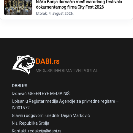
Niška Banja domaćin međunarodnog festivala
dokumentarnog filma City Fest 2026
Utorak, 4. avgust 2026.
DABI.rs
MEDIJSKI INFORMATIVNI PORTAL
DABI.RS
Izdavač: GREEN EYE MEDIA NIŠ
Upisan u Registar medija Agencije za privredne registre –
IN001572
Glavni i odgovorni urednik: Dejan Marković
Niš, Republika Srbija
Kontakt: redakcija@dabi.rs