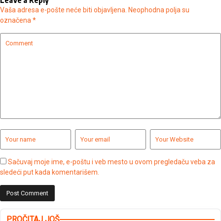
Vaša adresa e-pošte neće biti objavljena.
Neophodna polja su
označena
*
Sačuvaj moje ime, e-poštu i veb mesto u ovom pregledaču veba za
sledeći put kada komentarišem.
PROČITAJ JOŠ