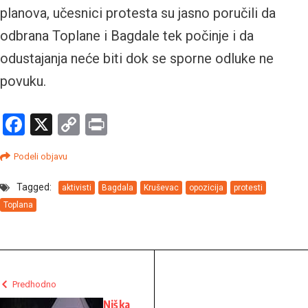
planova, učesnici protesta su jasno poručili da
odbrana Toplane i Bagdale tek počinje i da
odustajanja neće biti dok se sporne odluke ne
povuku.
Facebook
X
Copy
Print
Link
Podeli objavu
Tagged:
aktivisti
Bagdala
Kruševac
opozicija
protesti
Toplana
Predhodno
Niška