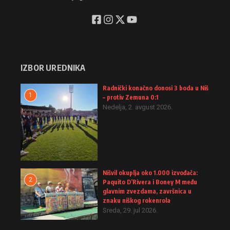
IZBOR UREDNIKA
Radnički konačno donosi 3 boda u Niš
1
– protiv Zemuna 0:1
Nedelja, 2. avgust 2026.
Nišvil okuplja oko 1.000 izvođača:
2
Paquito D’Rivera i Boney M među
glavnim zvezdama, završnica u
znaku niškog rokenrola
Sreda, 29. jul 2026.