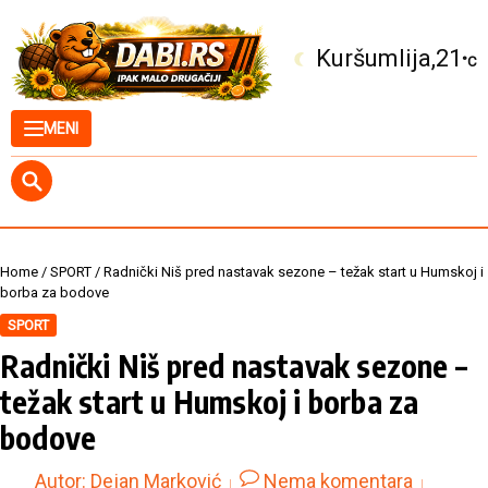
Skip to content
Kuršumlija
21
°C
MENI
Home
/
SPORT
/
Radnički Niš pred nastavak sezone – težak start u Humskoj i
borba za bodove
SPORT
Radnički Niš pred nastavak sezone –
težak start u Humskoj i borba za
bodove
Autor:
Dejan Marković
Nema komentara