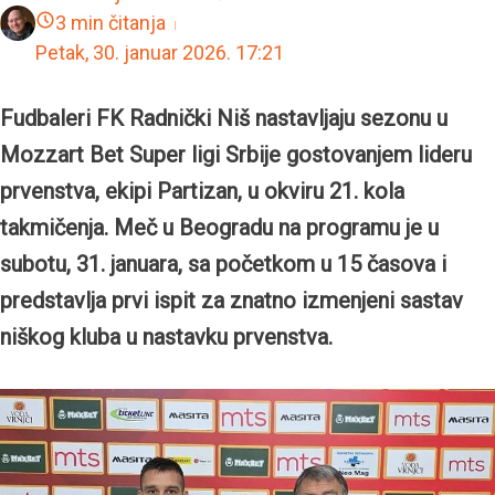
3 min čitanja
Petak, 30. januar 2026.
17:21
Fudbaleri FK Radnički Niš nastavljaju sezonu u
Mozzart Bet Super ligi Srbije gostovanjem lideru
prvenstva, ekipi Partizan, u okviru 21. kola
takmičenja. Meč u Beogradu na programu je u
subotu, 31. januara, sa početkom u 15 časova i
predstavlja prvi ispit za znatno izmenjeni sastav
niškog kluba u nastavku prvenstva.