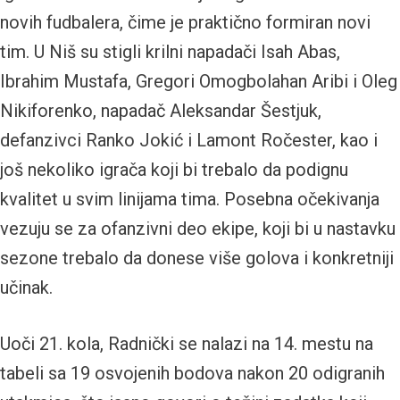
novih fudbalera, čime je praktično formiran novi
tim. U Niš su stigli krilni napadači Isah Abas,
Ibrahim Mustafa, Gregori Omogbolahan Aribi i Oleg
Nikiforenko, napadač Aleksandar Šestjuk,
defanzivci Ranko Jokić i Lamont Ročester, kao i
još nekoliko igrača koji bi trebalo da podignu
kvalitet u svim linijama tima. Posebna očekivanja
vezuju se za ofanzivni deo ekipe, koji bi u nastavku
sezone trebalo da donese više golova i konkretniji
učinak.
Uoči 21. kola, Radnički se nalazi na 14. mestu na
tabeli sa 19 osvojenih bodova nakon 20 odigranih