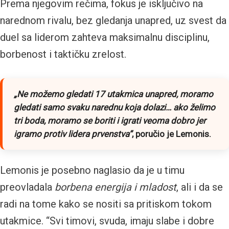
Prema njegovim rečima, fokus je isključivo na
narednom rivalu, bez gledanja unapred, uz svest da
duel sa liderom zahteva maksimalnu disciplinu,
borbenost i taktičku zrelost.
„Ne možemo gledati 17 utakmica unapred, moramo
gledati samo svaku narednu koja dolazi… ako želimo
tri boda, moramo se boriti i igrati veoma dobro jer
igramo protiv lidera prvenstva”
, poručio je Lemonis.
Lemonis je posebno naglasio da je u timu
preovladala
borbena energija i mladost
, ali i da se
radi na tome kako se nositi sa pritiskom tokom
utakmice. “Svi timovi, svuda, imaju slabe i dobre