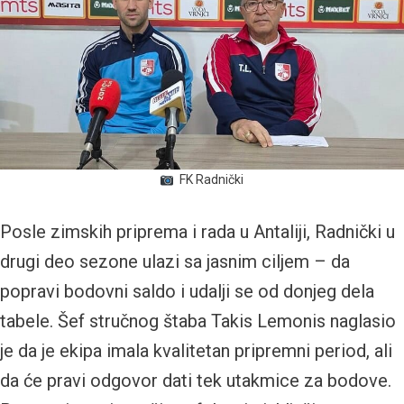
FK Radnički
Posle zimskih priprema i rada u Antaliji, Radnički u
drugi deo sezone ulazi sa jasnim ciljem – da
popravi bodovni saldo i udalji se od donjeg dela
tabele. Šef stručnog štaba Takis Lemonis naglasio
je da je ekipa imala kvalitetan pripremni period, ali
da će pravi odgovor dati tek utakmice za bodove.