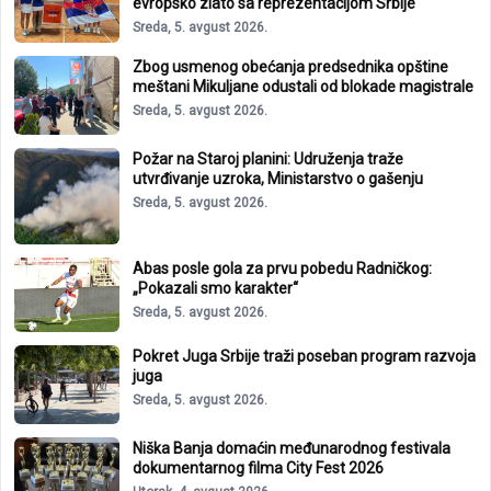
evropsko zlato sa reprezentacijom Srbije
Sreda, 5. avgust 2026.
Zbog usmenog obećanja predsednika opštine
meštani Mikuljane odustali od blokade magistrale
Sreda, 5. avgust 2026.
Požar na Staroj planini: Udruženja traže
utvrđivanje uzroka, Ministarstvo o gašenju
Sreda, 5. avgust 2026.
Abas posle gola za prvu pobedu Radničkog:
„Pokazali smo karakter“
Sreda, 5. avgust 2026.
Pokret Juga Srbije traži poseban program razvoja
juga
Sreda, 5. avgust 2026.
Niška Banja domaćin međunarodnog festivala
dokumentarnog filma City Fest 2026