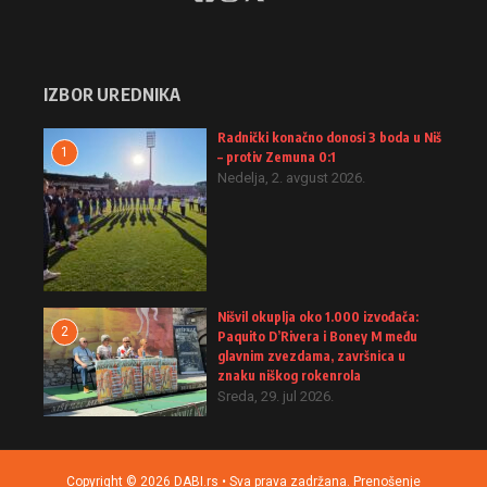
IZBOR UREDNIKA
Radnički konačno donosi 3 boda u Niš
1
– protiv Zemuna 0:1
Nedelja, 2. avgust 2026.
Nišvil okuplja oko 1.000 izvođača:
2
Paquito D’Rivera i Boney M među
glavnim zvezdama, završnica u
znaku niškog rokenrola
Sreda, 29. jul 2026.
Copyright © 2026 DABI.rs • Sva prava zadržana. Prenošenje