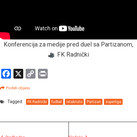
Konferencija za medije pred duel sa Partizanom,
FK Radnički
Facebook
X
Copy
Print
Link
Podeli objavu
Tagged:
FK Radnički
fudbal
istaknuto
Partizan
superliga