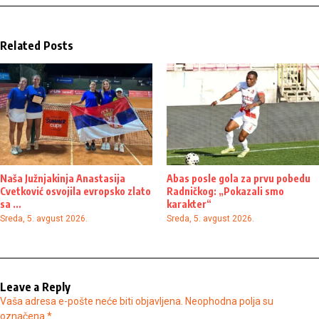
Related Posts
Naša Južnjakinja Anastasija
Abas posle gola za prvu pobedu
Cvetković osvojila evropsko zlato
Radničkog: „Pokazali smo
sa ...
karakter“
Sreda, 5. avgust 2026.
Sreda, 5. avgust 2026.
Leave a Reply
Vaša adresa e-pošte neće biti objavljena.
Neophodna polja su
označena
*