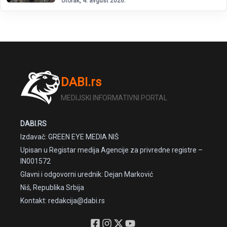
Utorak, 4. avgust 2026.
DABI.rs
MEDIJSKI INFORMATIVNI PORTAL
DABI.RS
Izdavač: GREEN EYE MEDIA NIŠ
Upisan u Registar medija Agencije za privredne registre –
IN001572
Glavni i odgovorni urednik: Dejan Marković
Niš, Republika Srbija
Kontakt: redakcija@dabi.rs