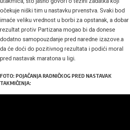
utakmica, što jasno govori o težini zadatka koji
očekuje niški tim u nastavku prvenstva. Svaki bod
imaće veliku vrednost u borbi za opstanak, a dobar
rezultat protiv Partizana mogao bi da donese
dodatno samopouzdanje pred naredne izazove.a
da će doći do pozitivnog rezultata i podići moral
pred nastavak maratona u ligi.
FOTO: POJAČANJA RADNIČKOG PRED NASTAVAK
TAKMIČENJA: