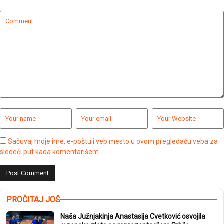
Sačuvaj moje ime, e-poštu i veb mesto u ovom pregledaču veba za
sledeći put kada komentarišem.
PROČITAJ JOŠ
Naša Južnjakinja Anastasija Cvetković osvojila