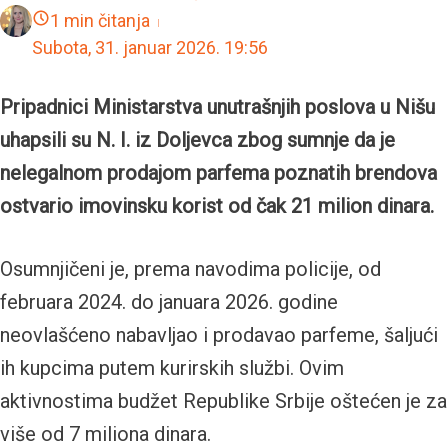
1 min čitanja
Subota, 31. januar 2026.
19:56
Pripadnici Ministarstva unutrašnjih poslova u Nišu
uhapsili su N. I. iz Doljevca zbog sumnje da je
nelegalnom prodajom parfema poznatih brendova
ostvario imovinsku korist od čak 21 milion dinara.
Osumnjičeni je, prema navodima policije, od
februara 2024. do januara 2026. godine
neovlašćeno nabavljao i prodavao parfeme, šaljući
ih kupcima putem kurirskih službi. Ovim
aktivnostima budžet Republike Srbije oštećen je za
više od 7 miliona dinara.