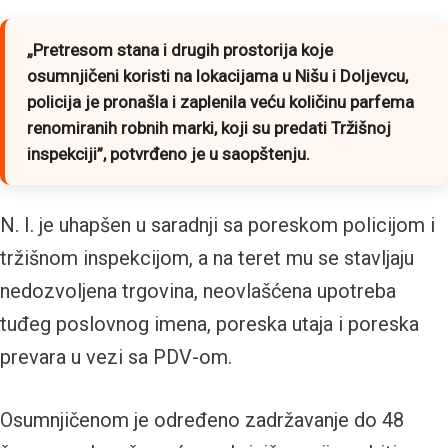
„
Pretresom stana i drugih prostorija koje
osumnjičeni koristi na lokacijama u Nišu i Doljevcu,
policija je pronašla i zaplenila veću količinu parfema
renomiranih robnih marki, koji su predati Tržišnoj
inspekciji
”, potvrđeno je u saopštenju.
N. I. je uhapšen u saradnji sa poreskom policijom i
tržišnom inspekcijom, a na teret mu se stavljaju
nedozvoljena trgovina, neovlašćena upotreba
tuđeg poslovnog imena, poreska utaja i poreska
prevara u vezi sa PDV-om.
Osumnjičenom je određeno zadržavanje do 48