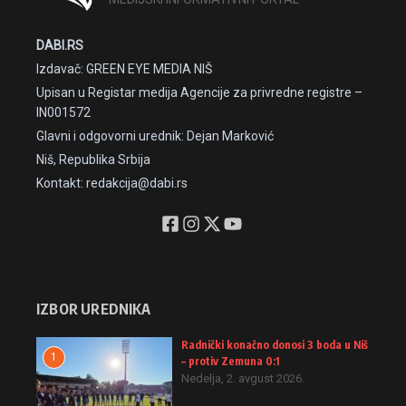
DABI.RS
Izdavač: GREEN EYE MEDIA NIŠ
Upisan u Registar medija Agencije za privredne registre –
IN001572
Glavni i odgovorni urednik: Dejan Marković
Niš, Republika Srbija
Kontakt: redakcija@dabi.rs
IZBOR UREDNIKA
Radnički konačno donosi 3 boda u Niš
1
– protiv Zemuna 0:1
Nedelja, 2. avgust 2026.