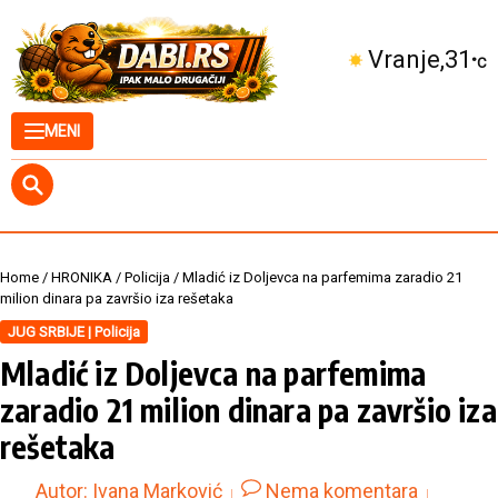
Skip to content
Kuršumlija
32
°C
MENI
Home
/
HRONIKA
/
Policija
/
Mladić iz Doljevca na parfemima zaradio 21
milion dinara pa završio iza rešetaka
JUG SRBIJE | Policija
Mladić iz Doljevca na parfemima
zaradio 21 milion dinara pa završio iza
rešetaka
Autor:
Ivana Marković
Nema komentara