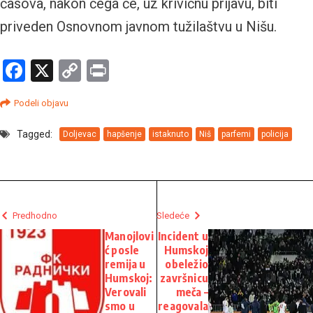
časova, nakon čega će, uz krivičnu prijavu, biti
priveden Osnovnom javnom tužilaštvu u Nišu.
Facebook
X
Copy
Print
Link
Podeli objavu
Tagged:
Doljevac
hapšenje
istaknuto
Niš
parfemi
policija
Predhodno
Sledeće
Manojlovi
Incident u
ć posle
Humskoj
remija u
obeležio
Humskoj:
završnicu
Verovali
meča –
smo u
reagovala