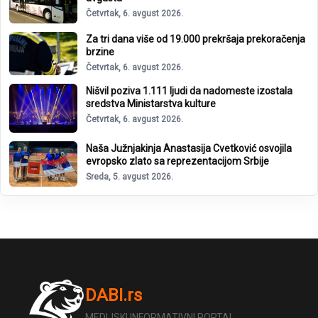
Četvrtak, 6. avgust 2026.
Za tri dana više od 19.000 prekršaja prekoračenja
brzine
Četvrtak, 6. avgust 2026.
Nišvil poziva 1.111 ljudi da nadomeste izostala
sredstva Ministarstva kulture
Četvrtak, 6. avgust 2026.
Naša Južnjakinja Anastasija Cvetković osvojila
evropsko zlato sa reprezentacijom Srbije
Sreda, 5. avgust 2026.
DABI.rs
MEDIJSKI INFORMATIVNI PORTAL