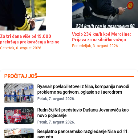
Vozio 234 km/h kod Merošine:
Za tri dana više od 19.000
Prijava za nasilničku vožnju
prekršaja prekoračenja brzine
Ponedeljak, 3. avgust 2026.
Četvrtak, 6. avgust 2026.
PROČITAJ JOŠ
Ryanair povlači letove iz Niša, kompanija navodi
probleme sa gorivom, oglasio se i aerodrom
Petak, 7. avgust 2026.
Radnički Niš predstavio Dušana Jovanovića kao
novo pojačanje
Petak, 7. avgust 2026.
Besplatno panoramsko razgledanje Niša od 11.
avgusta