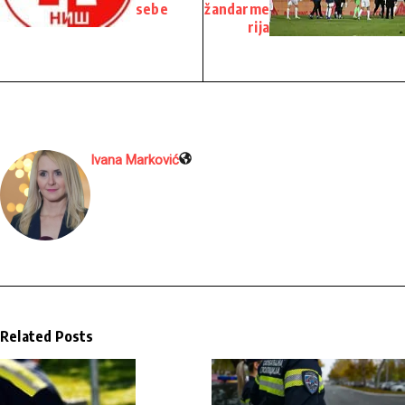
sebe
žandarme
rija
Ivana Marković
Related Posts