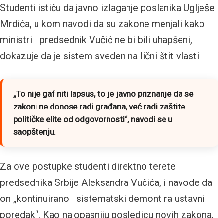
Studenti ističu da javno izlaganje poslanika Uglješe
Mrdića, u kom navodi da su zakone menjali kako
ministri i predsednik Vučić ne bi bili uhapšeni,
dokazuje da je sistem sveden na lični štit vlasti.
„
To nije gaf niti lapsus, to je javno priznanje da se
zakoni ne donose radi građana, već radi zaštite
političke elite od odgovornosti
“, navodi se u
saopštenju.
Za ove postupke studenti direktno terete
predsednika Srbije Aleksandra Vučića, i navode da
on „kontinuirano i sistematski demontira ustavni
poredak“. Kao najopasniju posledicu novih zakona,