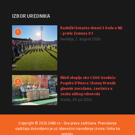
IZBOR UREDNIKA
Radnički konačno donosi 3 boda u Niš
1
– protiv Zemuna 0:1
Nedelja, 2. avgust 2026.
Nišvil okuplja oko 1.000 izvođača:
2
Paquito D’Rivera i Boney M među
glavnim zvezdama, završnica u
znaku niškog rokenrola
Sreda, 29. jul 2026.
Copyright © 2026 DABI.rs • Sva prava zadržana. Prenošenje
sadržaja dozvoljeno je uz obavezno navođenje izvora i linka ka
portalu.