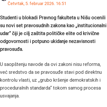
Četvrtak, 5. februar 2026.
16:51
Studenti u blokadi Pravnog fakulteta u Nišu ocenili
su novi set pravosudnih zakona kao „institucionalni
udar“ čiji je cilj zaštita političke elite od krivične
odgovornosti i potpuno ukidanje nezavisnosti
pravosuđa.
U saopštenju navode da ovi zakoni nisu reforma,
već sredstvo da se pravosuđe stavi pod direktnu
kontrolu vlasti, uz „grubo kršenje demokratskih i
proceduralnih standarda“ tokom samog procesa
usvajanja.