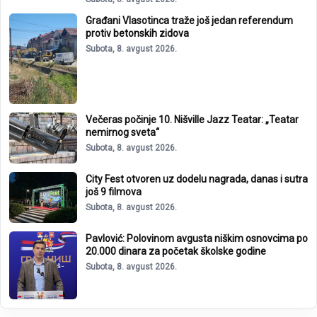
Građani Vlasotinca traže još jedan referendum
protiv betonskih zidova
Subota, 8. avgust 2026.
Večeras počinje 10. Nišville Jazz Teatar: „Teatar
nemirnog sveta“
Subota, 8. avgust 2026.
City Fest otvoren uz dodelu nagrada, danas i sutra
još 9 filmova
Subota, 8. avgust 2026.
Pavlović: Polovinom avgusta niškim osnovcima po
20.000 dinara za početak školske godine
Subota, 8. avgust 2026.