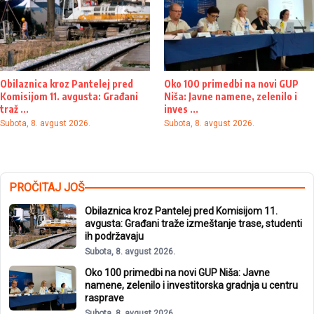
Obilaznica kroz Pantelej pred
Oko 100 primedbi na novi GUP
Komisijom 11. avgusta: Građani
Niša: Javne namene, zelenilo i
traž ...
inves ...
Subota, 8. avgust 2026.
Subota, 8. avgust 2026.
PROČITAJ JOŠ
Obilaznica kroz Pantelej pred Komisijom 11.
avgusta: Građani traže izmeštanje trase, studenti
ih podržavaju
Subota, 8. avgust 2026.
Oko 100 primedbi na novi GUP Niša: Javne
namene, zelenilo i investitorska gradnja u centru
rasprave
Subota, 8. avgust 2026.