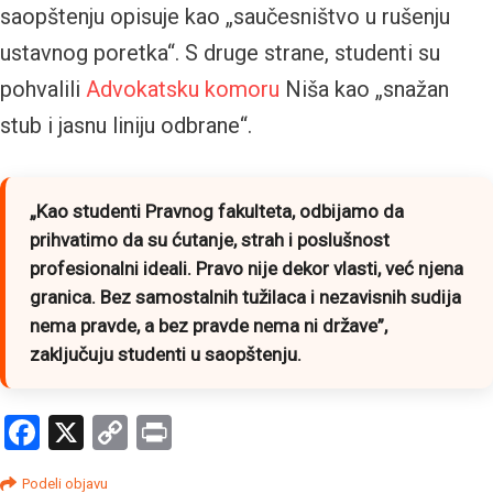
saopštenju opisuje kao „saučesništvo u rušenju
ustavnog poretka“. S druge strane, studenti su
pohvalili
Advokatsku
komoru
Niša kao „snažan
stub i jasnu liniju odbrane“.
„Kao studenti Pravnog fakulteta, odbijamo da
prihvatimo da su ćutanje, strah i poslušnost
profesionalni ideali. Pravo nije dekor vlasti, već njena
granica. Bez samostalnih tužilaca i nezavisnih sudija
nema pravde, a bez pravde nema ni države”
,
zaključuju studenti u saopštenju.
Facebook
X
Copy
Print
Link
Podeli objavu