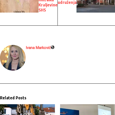
udruženja
Kraljevine
SHS
Ivana Marković
Related Posts