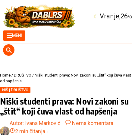
Skip to content
Kuršumlija
25
°C
MENI
Home
/
DRUŠTVO
/
Niški studenti prava: Novi zakoni su „štit“ koji čuva vlast
od hapšenja
NIŠ | DRUŠTVO
Niški studenti prava: Novi zakoni su
„štit“ koji čuva vlast od hapšenja
Autor:
Ivana Marković
Nema komentara
2 min čitanja