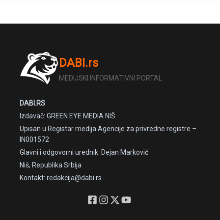
DABI.rs
MEDIJSKI INFORMATIVNI PORTAL
DABI.RS
Izdavač: GREEN EYE MEDIA NIŠ
Upisan u Registar medija Agencije za privredne registre –
IN001572
Glavni i odgovorni urednik: Dejan Marković
Niš, Republika Srbija
Kontakt: redakcija@dabi.rs