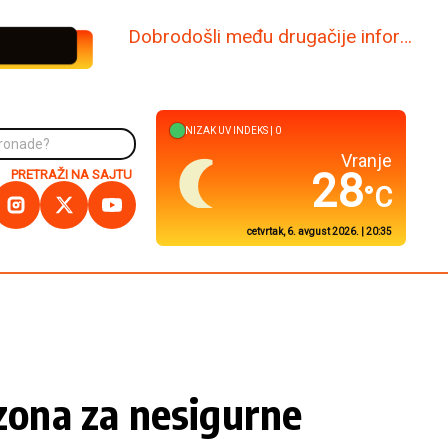
www.dabi.rs
NIZAK
UV INDEKS |
0
Kuršumlija
29
PRETRAŽI NA SAJTU
°C
cetvrtak, 6. avgust 2026. | 20:35
 zona za nesigurne