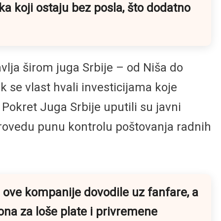
a koji ostaju bez posla, što dodatno
vlja širom juga Srbije – od Niša do
 se vlast hvali investicijama koje
 Pokret Juga Srbije uputili su javni
provedu punu kontrolu poštovanja radnih
u ove kompanije dovodile uz fanfare, a
na za loše plate i privremene