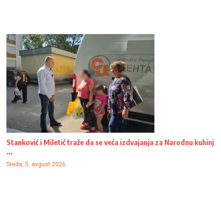
Stanković i Miletić traže da se veća izdvajanja za Narodnu kuhinj
...
Sreda, 5. avgust 2026.