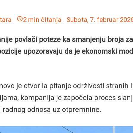
tara
2 min čitanja
Subota, 7. februar 202
e povlači poteze ka smanjenju broja zap
 opozicije upozoravaju da je ekonomski mod
novo je otvorila pitanje održivosti stranih 
ama, kompanija je započela proces slanj
d radnog odnosa uz otpremnine.