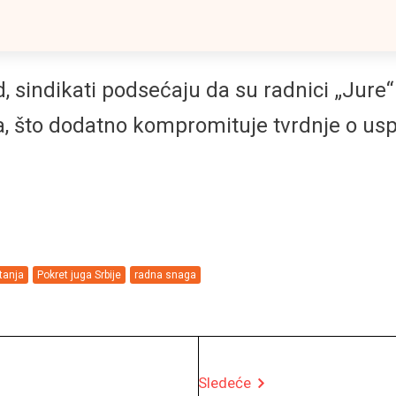
, sindikati podsećaju da su radnici „Jure“ 
a, što dodatno kompromituje tvrdnje o us
tanja
Pokret juga Srbije
radna snaga
Sledeće