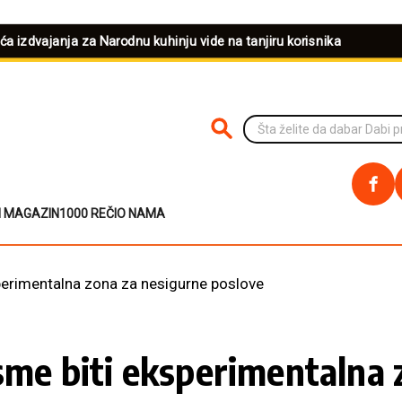
eća izdvajanja za Narodnu kuhinju vide na tanjiru korisnika
PRETRAŽI NA SAJTU
I MAGAZIN
1000 REČI
O NAMA
sperimentalna zona za nesigurne poslove
 sme biti eksperimentalna