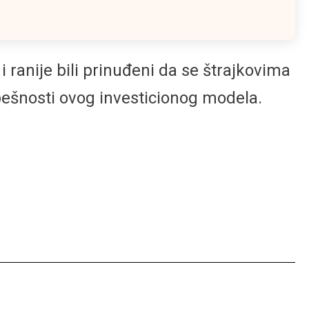
i ranije bili prinuđeni da se štrajkovima
pešnosti ovog investicionog modela.