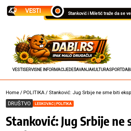
Skip to content
VESTI
Stanković i Miletić traže da se v
VESTI
SERVISNE INFORMACIJE
DEŠAVANJA
KULTURA
SPORT
DAB
Home
/
POLITIKA
/
Stanković: Jug Srbije ne sme biti ek
DRUŠTVO
LESKOVAC | POLITIKA
Stanković: Jug Srbije ne