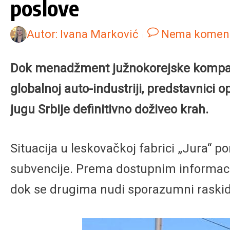
poslove
Autor:
Ivana Marković
Nema komen
Dok menadžment južnokorejske kompanij
globalnoj auto-industriji, predstavnici
jugu Srbije definitivno doživeo krah.
Situacija u leskovačkoj fabrici „Jura“ po
subvencije. Prema dostupnim informacij
dok se drugima nudi sporazumni raski