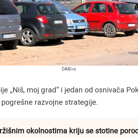
DABI.rs
je „Niš, moj grad“ i jedan od osnivača Pok
pogrešne razvojne strategije.
 tržišnim okolnostima kriju se stotine poro