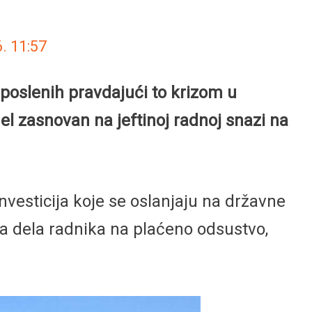
6.
11:57
oslenih pravdajući to krizom u
el zasnovan na jeftinoj radnoj snazi na
investicija koje se oslanjaju na državne
a dela radnika na plaćeno odsustvo,