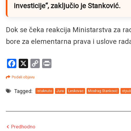
investicije“
, zaključio je Stanković.
Dok se čeka reakcija Ministarstva za rad
bore za elementarna prava i uslove rad
Facebook
X
Copy
Print
Link
Podeli objavu
Tagged:
istaknuto
Jura
Leskovac
Miodrag Stanković
otpuš
Predhodno