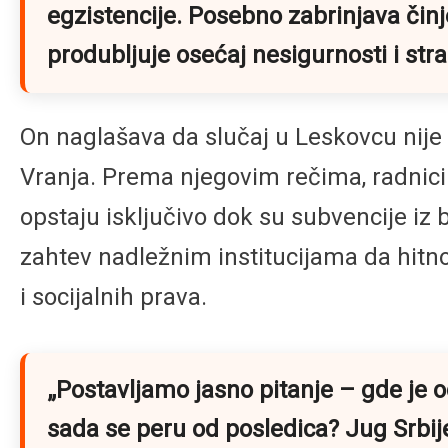
egzistencije. Posebno zabrinjava činj
produbljuje osećaj nesigurnosti i str
On naglašava da slučaj u Leskovcu nije i
Vranja. Prema njegovim rečima, radnici 
opstaju isključivo dok su subvencije iz b
zahtev nadležnim institucijama da hitn
i socijalnih prava.
„Postavljamo jasno pitanje – gde je o
sada se peru od posledica? Jug Srbij