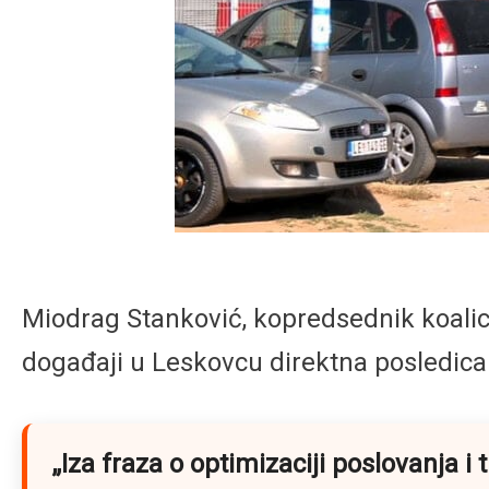
Miodrag Stanković, kopredsednik koalici
događaji u Leskovcu direktna posledica 
„Iza fraza o optimizaciji poslovanja i