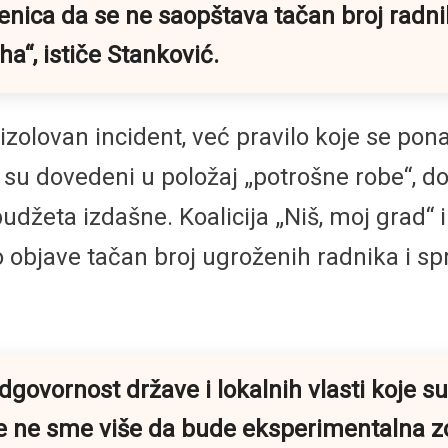
enica da se ne saopštava tačan broj radnik
aha“
, ističe Stanković.
zolovan incident, već pravilo koje se pona
su dovedeni u položaj „potrošne robe“, dok
udžeta izdašne. Koalicija „Niš, moj grad“ i
o objave tačan broj ugroženih radnika i s
dgovornost države i lokalnih vlasti koje s
e ne sme više da bude eksperimentalna zo