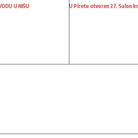
ODU U NIŠU
U Pirotu otvoren 27. Salon kn