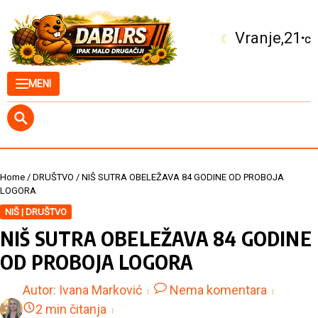
Skip to content
Kuršumlija
21
°C
MENI
Home
/
DRUŠTVO
/
NIŠ SUTRA OBELEŽAVA 84 GODINE OD PROBOJA
LOGORA
NIŠ | DRUŠTVO
NIŠ SUTRA OBELEŽAVA 84 GODINE
OD PROBOJA LOGORA
Autor:
Ivana Marković
Nema komentara
2 min čitanja