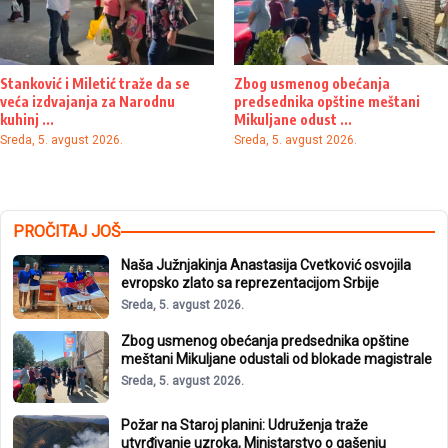
Stanković i Miletić traže da se
Zbog usmenog obećanja
veća izdvajanja za Narodnu
predsednika opštine meštani
kuhinj ...
Mikuljane odust ...
Sreda, 5. avgust 2026.
Sreda, 5. avgust 2026.
PROČITAJ JOŠ
Naša Južnjakinja Anastasija Cvetković osvojila
evropsko zlato sa reprezentacijom Srbije
Sreda, 5. avgust 2026.
Zbog usmenog obećanja predsednika opštine
meštani Mikuljane odustali od blokade magistrale
Sreda, 5. avgust 2026.
Požar na Staroj planini: Udruženja traže
utvrđivanje uzroka, Ministarstvo o gašenju