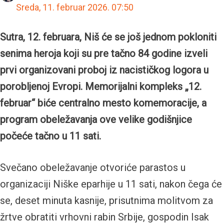
Sreda, 11. februar 2026.
07:50
Sutra, 12. februara, Niš će se još jednom pokloniti
senima heroja koji su pre tačno 84 godine izveli
prvi organizovani proboj iz nacističkog logora u
porobljenoj Evropi. Memorijalni kompleks „12.
februar“ biće centralno mesto komemoracije, a
program obeležavanja ove velike godišnjice
počeće tačno u 11 sati.
Svečano obeležavanje otvoriće parastos u
organizaciji Niške eparhije u 11 sati, nakon čega će
se, deset minuta kasnije, prisutnima molitvom za
žrtve obratiti vrhovni rabin Srbije, gospodin Isak