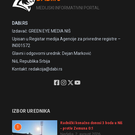
MEDIJSKI INFORMATIVNI PORTAL
DABI.RS
Izdavač: GREEN EYE MEDIA NIŠ
Upisan u Registar medija Agencije za privredne registre –
IN001572
Glavni i odgovorni urednik: Dejan Marković
Niš, Republika Srbija
Kontakt: redakcija@dabi.rs
IZBOR UREDNIKA
Radnički konačno donosi 3 boda u Niš
1
– protiv Zemuna 0:1
Nedelja, 2. avgust 2026.