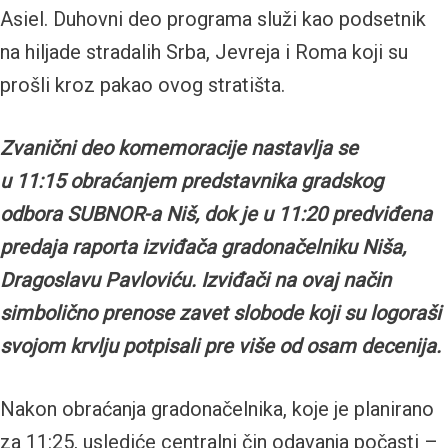
Asiel. Duhovni deo programa služi kao podsetnik
na hiljade stradalih Srba, Jevreja i Roma koji su
prošli kroz pakao ovog stratišta.
Zvanični deo komemoracije nastavlja se
u 11:15 obraćanjem predstavnika gradskog
odbora SUBNOR-a Niš, dok je u 11:20 predviđena
predaja raporta izviđača gradonačelniku Niša,
Dragoslavu Pavloviću. Izviđači na ovaj način
simbolično prenose zavet slobode koji su logoraši
svojom krvlju potpisali pre više od osam decenija.
Nakon obraćanja gradonačelnika, koje je planirano
za 11:25, uslediće centralni čin odavanja počasti –