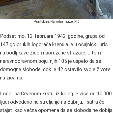
Printskrin; Narodni muzej Niš
Podsetimo, 12. februara 1942. godine, grupa od
147 golorukih logoraša krenula je u očajnički juriš
na bodljikave žice i naoružane stražare. U tom
neravnopravnom boju, njih 105 je uspelo da se
domogne slobode, dok je 42 ostavilo svoje živote
na žicama.
Logor na Crvenom krstu, iz kojeg je više od 10.000
ljudi odvedeno na streljanje na Bubnju, i sutra će
stajati kao večna opomena da se sloboda ne dobija