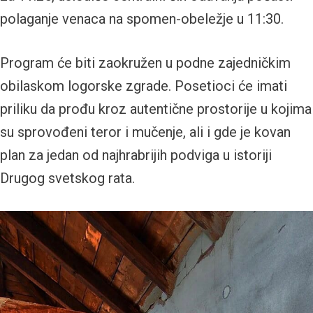
polaganje venaca na spomen-obeležje u 11:30.
Program će biti zaokružen u podne zajedničkim
obilaskom logorske zgrade. Posetioci će imati
priliku da prođu kroz autentične prostorije u kojima
su sprovođeni teror i mučenje, ali i gde je kovan
plan za jedan od najhrabrijih podviga u istoriji
Drugog svetskog rata.