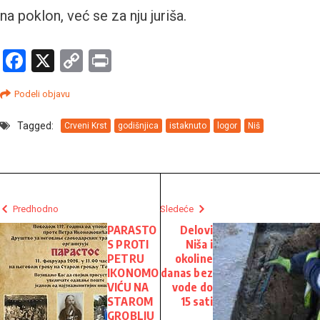
na poklon, već se za nju juriša.
Facebook
X
Copy
Print
Link
Podeli objavu
Tagged:
Crveni Krst
godišnjica
istaknuto
logor
Niš
Predhodno
Sledeće
PARASTO
Delovi
S PROTI
Niša i
PETRU
okoline
IKONOMO
danas bez
VIĆU NA
vode do
STAROM
15 sati
GROBLJU