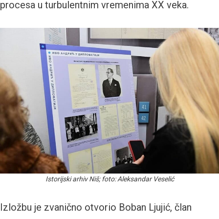
procesa u turbulentnim vremenima XX veka.
Istorijski arhiv Niš; foto: Aleksandar Veselić
Izložbu je zvanično otvorio Boban Ljujić, član