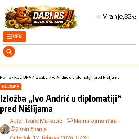
Skip to content
Kuršumlija
34
°C
MENI
Home
/
KULTURA
/
Izložba „Ivo Andrić u diplomatiji“ pred Nišlijama
KULTURA
Izložba „Ivo Andrić u diplomatiji“
pred Nišlijama
Autor:
Ivana Marković
Nema komentara
2 min čitanja
Četvrtak, 12. februar 2026.
07:35