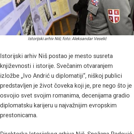
Istorijski arhiv Niš; foto: Aleksandar Veselić
Istorijski arhiv Niš postao je mesto susreta
književnosti i istorije. Svečanim otvaranjem
izložbe „Ivo Andrić u diplomatiji“, niškoj publici
predstavljen je život čoveka koji je, pre nego što je
osvojio svet svojim romanima, decenijama gradio
diplomatsku karijeru u najvažnijim evropskim
prestonicama.
Direktorka Istorijskog arhiva Niš, Snežana Radović,