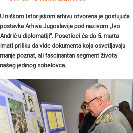
U niškom Istorijskom arhivu otvorena je gostujuća
postavka Arhiva Jugoslavije pod nazivom „Ivo
Andrić u diplomatiji“. Posetioci će do 5. marta
imati priliku da vide dokumenta koja osvetljavaju
manje poznat, ali fascinantan segment života
našeg jedinog nobelovca.