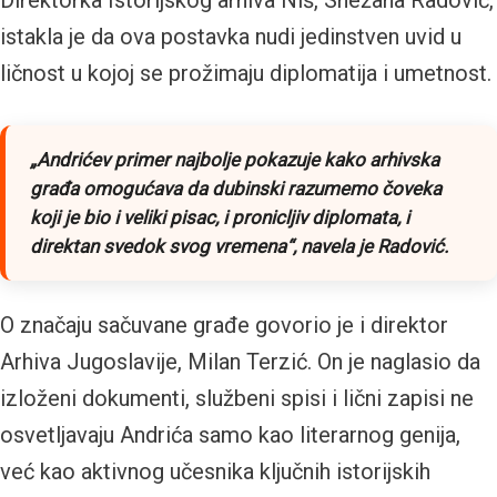
istakla je da ova postavka nudi jedinstven uvid u
ličnost u kojoj se prožimaju diplomatija i umetnost.
„
Andrićev primer najbolje pokazuje kako arhivska
građa omogućava da dubinski razumemo čoveka
koji je bio i veliki pisac, i pronicljiv diplomata, i
direktan svedok svog vremena
“, navela je Radović.
O značaju sačuvane građe govorio je i direktor
Arhiva Jugoslavije, Milan Terzić. On je naglasio da
izloženi dokumenti, službeni spisi i lični zapisi ne
osvetljavaju Andrića samo kao literarnog genija,
već kao aktivnog učesnika ključnih istorijskih