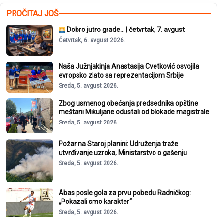
PROČITAJ JOŠ
Dobro jutro grade… | četvrtak, 7. avgust
Četvrtak, 6. avgust 2026.
Naša Južnjakinja Anastasija Cvetković osvojila
evropsko zlato sa reprezentacijom Srbije
Sreda, 5. avgust 2026.
Zbog usmenog obećanja predsednika opštine
meštani Mikuljane odustali od blokade magistrale
Sreda, 5. avgust 2026.
Požar na Staroj planini: Udruženja traže
utvrđivanje uzroka, Ministarstvo o gašenju
Sreda, 5. avgust 2026.
Abas posle gola za prvu pobedu Radničkog:
„Pokazali smo karakter“
Sreda, 5. avgust 2026.