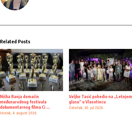
Related Posts
Niška Banja domaćin
Veljko Tasić pobedio na „Letnjem
međunarodnog festivala
glasu“ u Vlasotincu
dokumentarnog filma Ci ...
Četvrtak, 30. jul 2026.
Utorak, 4. avgust 2026.