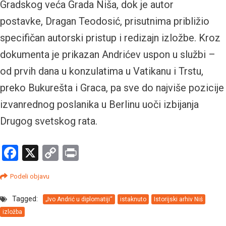
Gradskog veća Grada Niša, dok je autor
postavke, Dragan Teodosić, prisutnima približio
specifičan autorski pristup i redizajn izložbe. Kroz
dokumenta je prikazan Andrićev uspon u službi –
od prvih dana u konzulatima u Vatikanu i Trstu,
preko Bukurešta i Graca, pa sve do najviše pozicije
izvanrednog poslanika u Berlinu uoči izbijanja
Drugog svetskog rata.
Facebook
X
Copy
Print
Link
Podeli objavu
Tagged:
„Ivo Andrić u diplomatiji“
istaknuto
Istorijski arhiv Niš
izložba