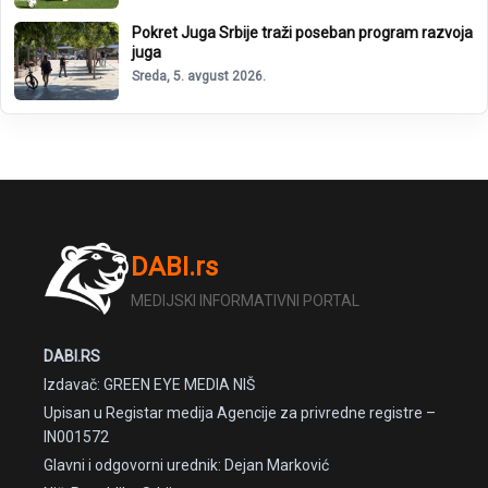
Pokret Juga Srbije traži poseban program razvoja
juga
Sreda, 5. avgust 2026.
DABI.rs
MEDIJSKI INFORMATIVNI PORTAL
DABI.RS
Izdavač: GREEN EYE MEDIA NIŠ
Upisan u Registar medija Agencije za privredne registre –
IN001572
Glavni i odgovorni urednik: Dejan Marković