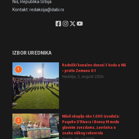
Niš, Republika Srbija
Kontakt: redakcija@dabi.rs
IZBOR UREDNIKA
Radnički konačno donosi 3 boda u Niš
1
– protiv Zemuna 0:1
Nedelja, 2. avgust 2026.
Nišvil okuplja oko 1.000 izvođača:
2
Paquito D’Rivera i Boney M među
glavnim zvezdama, završnica u
znaku niškog rokenrola
Sreda, 29. jul 2026.