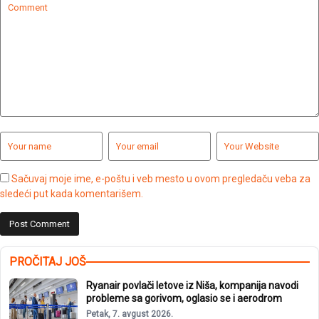
Sačuvaj moje ime, e-poštu i veb mesto u ovom pregledaču veba za
sledeći put kada komentarišem.
PROČITAJ JOŠ
Ryanair povlači letove iz Niša, kompanija navodi
probleme sa gorivom, oglasio se i aerodrom
Petak, 7. avgust 2026.