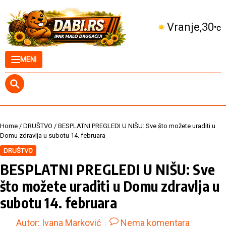
Skip to content
Kuršumlija
32
°C
MENI
Home
/
DRUŠTVO
/
BESPLATNI PREGLEDI U NIŠU: Sve što možete uraditi u
Domu zdravlja u subotu 14. februara
DRUŠTVO
BESPLATNI PREGLEDI U NIŠU: Sve
što možete uraditi u Domu zdravlja u
subotu 14. februara
Autor:
Ivana Marković
Nema komentara