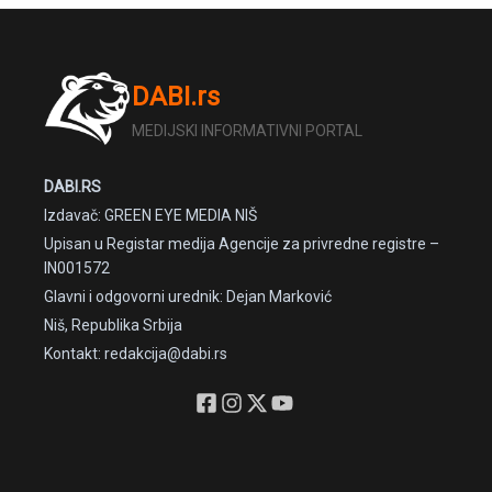
DABI.rs
MEDIJSKI INFORMATIVNI PORTAL
DABI.RS
Izdavač: GREEN EYE MEDIA NIŠ
Upisan u Registar medija Agencije za privredne registre –
IN001572
Glavni i odgovorni urednik: Dejan Marković
Niš, Republika Srbija
Kontakt: redakcija@dabi.rs