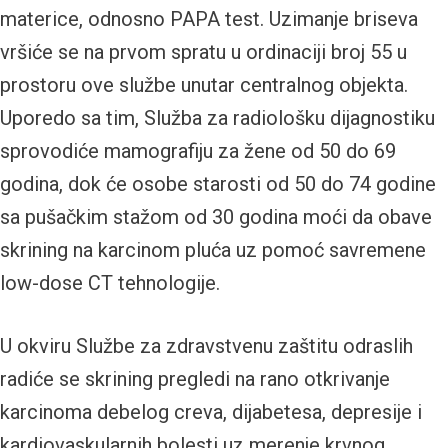
materice, odnosno PAPA test. Uzimanje briseva
vršiće se na prvom spratu u ordinaciji broj 55 u
prostoru ove službe unutar centralnog objekta.
Uporedo sa tim, Služba za radiološku dijagnostiku
sprovodiće mamografiju za žene od 50 do 69
godina, dok će osobe starosti od 50 do 74 godine
sa pušačkim stažom od 30 godina moći da obave
skrining na karcinom pluća uz pomoć savremene
low-dose CT tehnologije.
U okviru Službe za zdravstvenu zaštitu odraslih
radiće se skrining pregledi na rano otkrivanje
karcinoma debelog creva, dijabetesa, depresije i
kardiovaskularnih bolesti uz merenje krvnog