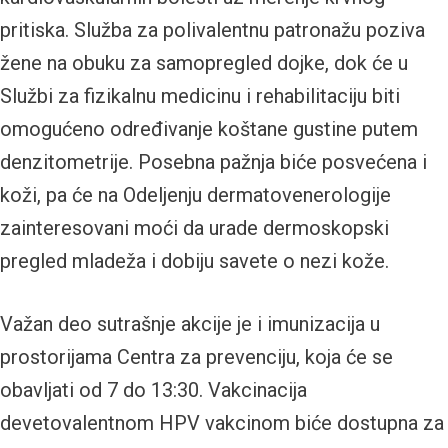
pritiska. Služba za polivalentnu patronažu poziva
žene na obuku za samopregled dojke, dok će u
Službi za fizikalnu medicinu i rehabilitaciju biti
omogućeno određivanje koštane gustine putem
denzitometrije. Posebna pažnja biće posvećena i
koži, pa će na Odeljenju dermatovenerologije
zainteresovani moći da urade dermoskopski
pregled mladeža i dobiju savete o nezi kože.
Važan deo sutrašnje akcije je i imunizacija u
prostorijama Centra za prevenciju, koja će se
obavljati od 7 do 13:30. Vakcinacija
devetovalentnom HPV vakcinom biće dostupna za