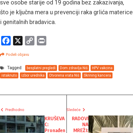
sve osobe starije od 19 godina bez zakazivanja,
što je ključna mera u prevenciji raka grlića materice
i genitalnih bradavica.
Facebook
X
Copy
Print
Link
Podeli objavu
Tagged:
besplatni pregledi
Dom zdravlja Niš
HPV vakcina
istaknuto
izbor urednika
Otvorena vrata Niš
Skrining kancera
Predhodno
Sledeće
KRUŠEVA
RADOVI
C:
NA
Pronađen
MREŽI: