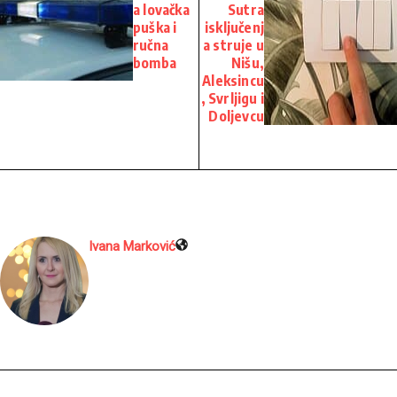
a lovačka
Sutra
puška i
isključenj
ručna
a struje u
bomba
Nišu,
Aleksincu
, Svrljigu i
Doljevcu
Ivana Marković