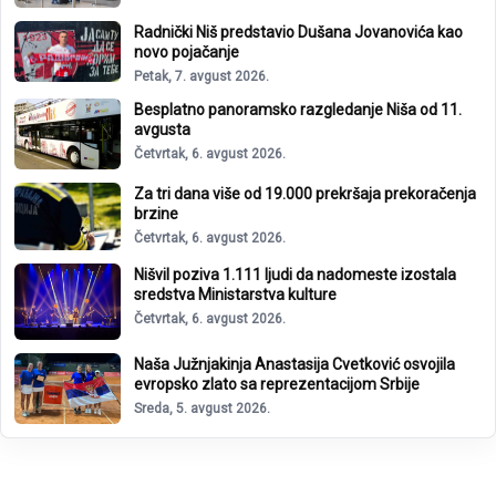
Radnički Niš predstavio Dušana Jovanovića kao
novo pojačanje
Petak, 7. avgust 2026.
Besplatno panoramsko razgledanje Niša od 11.
avgusta
Četvrtak, 6. avgust 2026.
Za tri dana više od 19.000 prekršaja prekoračenja
brzine
Četvrtak, 6. avgust 2026.
Nišvil poziva 1.111 ljudi da nadomeste izostala
sredstva Ministarstva kulture
Četvrtak, 6. avgust 2026.
Naša Južnjakinja Anastasija Cvetković osvojila
evropsko zlato sa reprezentacijom Srbije
Sreda, 5. avgust 2026.