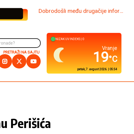
www.dabi.rs
NIZAK
UV INDEKS |
0
Kuršumlija
19
PRETRAŽI NA SAJTU
°C
petak, 7. avgust 2026. | 05:54
nu Perišića