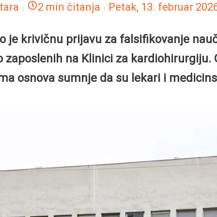
tara
2 min čitanja
Petak, 13. februar 202
 je krivičnu prijavu za falsifikovanje nauč
o zaposlenih na Klinici za kardiohirurgi
ma osnova sumnje da su lekari i medicinsk