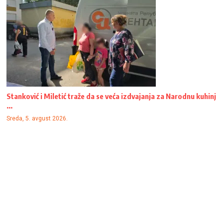
Stanković i Miletić traže da se veća izdvajanja za Narodnu kuhinj
...
Sreda, 5. avgust 2026.