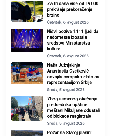
Za tri dana više od 19.000
prekršaja prekoračenja
brzine
Četvrtak, 6. avgust 2026.
Nišvil poziva 1.111 ljudi da
nadomeste izostala
sredstva Ministarstva
kulture
Četvrtak, 6. avgust 2026.
Naša Južnjakinja
Anastasija Cvetković
osvojila evropsko zlato sa
reprezentacijom Srbije
Sreda, 5. avgust 2026.
Zbog usmenog obećanja
predsednika opštine
meštani Mikuljane odustali
od blokade magistrale
Sreda, 5. avgust 2026.
Požar na Staroj planini: