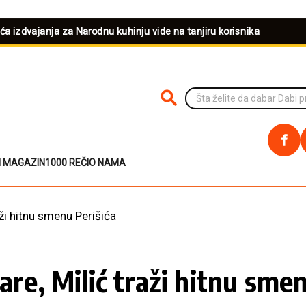
eća izdvajanja za Narodnu kuhinju vide na tanjiru korisnika
PRETRAŽI NA SAJTU
I MAGAZIN
1000 REČI
O NAMA
aži hitnu smenu Perišića
are, Milić traži hitnu sme