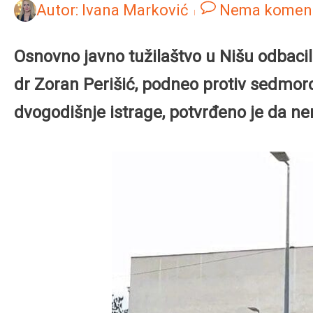
Autor:
Ivana Marković
Nema komen
Osnovno javno tužilaštvo u Nišu odbacilo
dr Zoran Perišić, podneo protiv sedmor
dvogodišnje istrage, potvrđeno je da ne