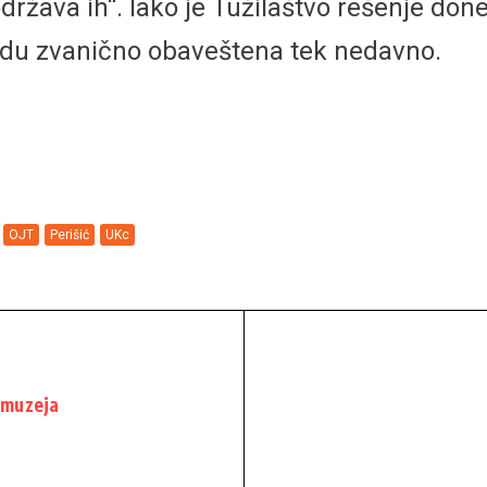
održava ih“. Iako je Tužilaštvo rešenje don
shodu zvanično obaveštena tek nedavno.
OJT
Perišić
UKc
 muzeja