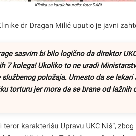
Klinika za kardiohirurgiju; foto: DABI
nike dr Dragan Milić uputio je javni zaht
ge sasvim bi bilo logično da direktor UKC
 7 kolega! Ukoliko to ne uradi Ministarstvo
službenog položaja. Umesto da se lekari s
čku torturu jer mora da se brane od lažnih 
e i teror karakterišu Upravu UKC Niš“, zbo