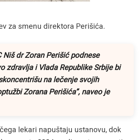
ev za smenu direktora Perišića.
 Niš dr Zoran Perišić podnese
 zdravlja i Vlada Republike Srbije bi
koncentrišu na lečenje svojih
optužbi Zorana Perišića”
, naveo je
g čega lekari napuštaju ustanovu, dok