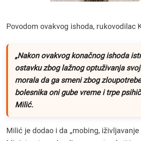
Povodom ovakvog ishoda, rukovodilac Kli
„Nakon ovakvog konačnog ishoda istra
ostavku zbog lažnog optuživanja svojih
morala da ga smeni zbog zloupotrebe 
bolesnika oni gube vreme i trpe psihi
Milić.
Milić je dodao i da „mobing, iživljavanj