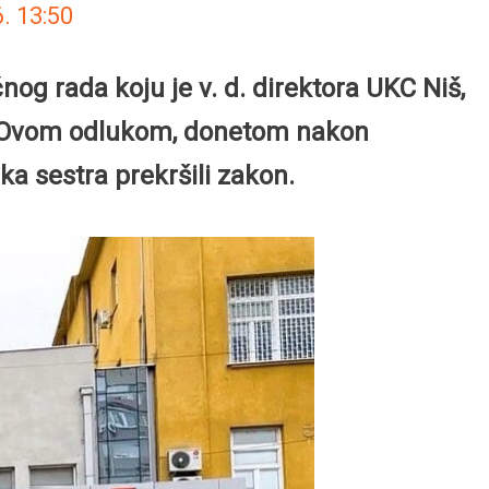
6.
13:50
nog rada koju je v. d. direktora UKC Niš,
ju. Ovom odlukom, donetom nakon
a sestra prekršili zakon.