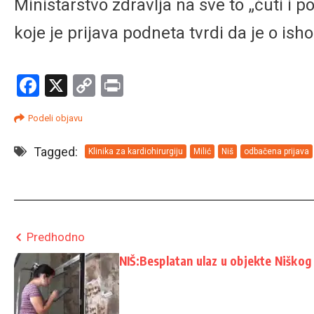
Ministarstvo zdravlja na sve to „ćuti i p
koje je prijava podneta tvrdi da je o i
Facebook
X
Copy
Print
Link
Podeli objavu
Tagged:
Klinika za kardiohirurgiju
Milić
Niš
odbačena prijava
Predhodno
NIŠ:Besplatan ulaz u objekte Niškog