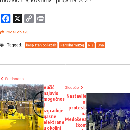
mozaicima, kostima i pričama. A vi?
Facebook
X
Copy
Print
Link
Podeli objavu
Tagged:
besplatan obilazak
Narodni muzej
Niš
Una
Predhodno
Vučić
Sledeće
najavio
Nastavlje
mogućnos
ni
t
protesti
izgradnje
na
gasne
Medoševa
elektrane
čkom
u okolini