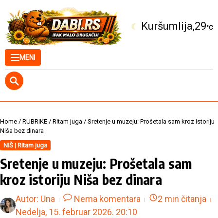
Skip to content
Kuršumlija
29
°C
MENI
Home
/
RUBRIKE
/
Ritam juga
/
Sretenje u muzeju: Prošetala sam kroz istoriju
Niša bez dinara
NIŠ | Ritam juga
Sretenje u muzeju: Prošetala sam
kroz istoriju Niša bez dinara
Autor:
Una
Nema komentara
2 min čitanja
Nedelja, 15. februar 2026.
20:10