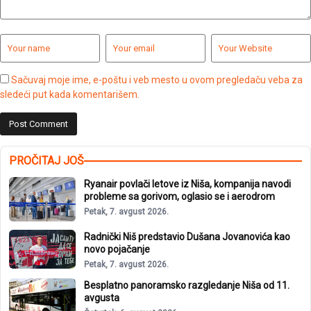
Sačuvaj moje ime, e-poštu i veb mesto u ovom pregledaču veba za
sledeći put kada komentarišem.
PROČITAJ JOŠ
Ryanair povlači letove iz Niša, kompanija navodi
probleme sa gorivom, oglasio se i aerodrom
Petak, 7. avgust 2026.
Radnički Niš predstavio Dušana Jovanovića kao
novo pojačanje
Petak, 7. avgust 2026.
Besplatno panoramsko razgledanje Niša od 11.
avgusta