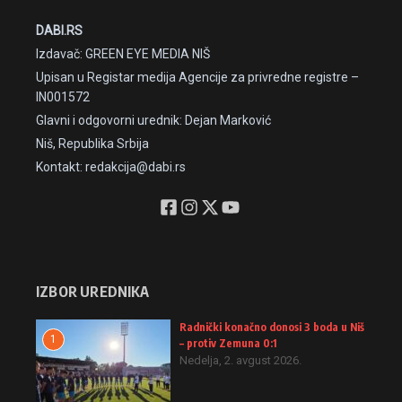
DABI.RS
Izdavač: GREEN EYE MEDIA NIŠ
Upisan u Registar medija Agencije za privredne registre –
IN001572
Glavni i odgovorni urednik: Dejan Marković
Niš, Republika Srbija
Kontakt: redakcija@dabi.rs
IZBOR UREDNIKA
Radnički konačno donosi 3 boda u Niš
1
– protiv Zemuna 0:1
Nedelja, 2. avgust 2026.