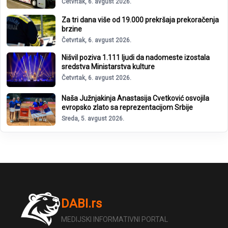
Četvrtak, 6. avgust 2026.
Za tri dana više od 19.000 prekršaja prekoračenja
brzine
Četvrtak, 6. avgust 2026.
Nišvil poziva 1.111 ljudi da nadomeste izostala
sredstva Ministarstva kulture
Četvrtak, 6. avgust 2026.
Naša Južnjakinja Anastasija Cvetković osvojila
evropsko zlato sa reprezentacijom Srbije
Sreda, 5. avgust 2026.
DABI.rs
MEDIJSKI INFORMATIVNI PORTAL