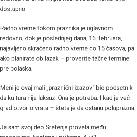
dostupno.
Radno vreme tokom praznika je uglavnom
redovno, dok je poslednjeg dana, 16. februara,
najavljeno skraćeno radno vreme do 15 časova, pa
ako planirate obilazak – proverite tačne termine
pre polaska.
Meni je ovaj mali „praznični izazov“ bio podsetnik
da kultura nije luksuz. Ona je potreba. I kad je već
grad otvorio vrata – šteta je da ostanu poluprazna.
Ja sam svoj deo Sretenja provela među