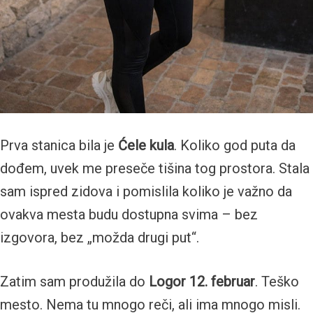
Prva stanica bila je
Ćele kula
. Koliko god puta da
dođem, uvek me preseče tišina tog prostora. Stala
sam ispred zidova i pomislila koliko je važno da
ovakva mesta budu dostupna svima – bez
izgovora, bez „možda drugi put“.
Zatim sam produžila do
Logor 12. februar
. Teško
mesto. Nema tu mnogo reči, ali ima mnogo misli.