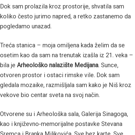
Dok sam prolazila kroz prostorije, shvatila sam
koliko često jurimo napred, a retko zastanemo da
pogledamo unazad.
Treća stanica – moja omiljena kada želim da se
osetim kao da sam na trenutak izašla iz 21. veka –
bila je
Arheološko nalazište Medijana
. Sunce,
otvoren prostor i ostaci rimske vile. Dok sam
gledala mozaike, razmišljala sam kako je Niš kroz
vekove bio centar sveta na svoj način.
Otvorene su i Arheološka sala, Galerija Sinagoga,
kao i književno-memorijalne postavke Stevana
Sremca i Branka Miljkovića. Sve bez karte. Sve