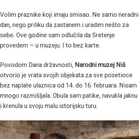
Volim praznike koji imaju smisao. Ne samo neradni
dan, nego priliku da zastanem i uradim nešto za
sebe. Ove godine sam odlučila da Sretenje
provedem – u muzeju. I to bez karte.
Povodom Dana državnosti,
Narodni muzej Niš
otvorio je vrata svojih objekata za sve posetioce
bez naplate ulaznica od 14. do 16. februara. Nisam
mnogo razmišljala. Obula sam patike, navukla jaknu
i krenula u svoju malu istorijsku turu.