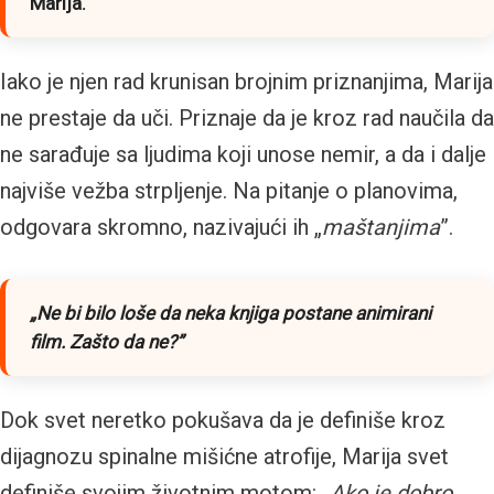
Marija.
Iako je njen rad krunisan brojnim priznanjima, Marija
ne prestaje da uči. Priznaje da je kroz rad naučila da
ne sarađuje sa ljudima koji unose nemir, a da i dalje
najviše vežba strpljenje. Na pitanje o planovima,
odgovara skromno, nazivajući ih „
maštanjima
”.
„
Ne bi bilo loše da neka knjiga postane animirani
film. Zašto da ne?
”
Dok svet neretko pokušava da je definiše kroz
dijagnozu spinalne mišićne atrofije, Marija svet
definiše svojim životnim motom:
„Ako je dobro