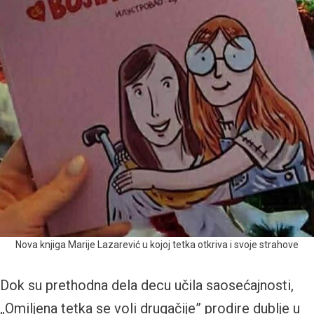
Nova knjiga Marije Lazarević u kojoj tetka otkriva i svoje strahove
Dok su prethodna dela decu učila saosećajnosti,
„Omiljena tetka se voli drugačije” prodire dublje u