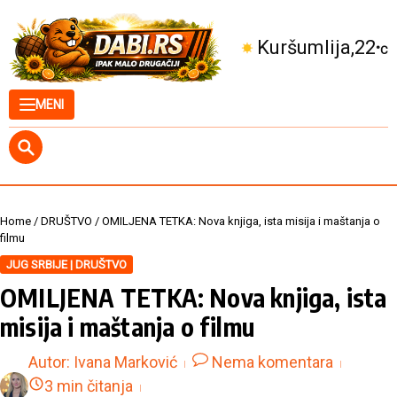
Skip to content
Kuršumlija
22
°C
MENI
Home
/
DRUŠTVO
/
OMILJENA TETKA: Nova knjiga, ista misija i maštanja o
filmu
JUG SRBIJE | DRUŠTVO
OMILJENA TETKA: Nova knjiga, ista
misija i maštanja o filmu
Autor:
Ivana Marković
Nema komentara
3 min čitanja