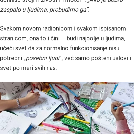
zaspalo u ljudima, probudimo ga”.
Svakom novom radionicom i svakom ispisanom
stranicom, ona to i čini – budi najbolje u ljudima,
učeći svet da za normalno funkcionisanje nisu
potrebni „
posebni ljudi
”, već samo pošteni uslovi i
svet po meri svih nas.