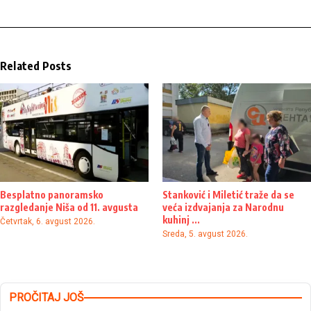
Related Posts
Besplatno panoramsko
Stanković i Miletić traže da se
razgledanje Niša od 11. avgusta
veća izdvajanja za Narodnu
kuhinj ...
Četvrtak, 6. avgust 2026.
Sreda, 5. avgust 2026.
PROČITAJ JOŠ