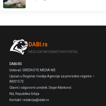
DABI.rs
MEDIJSKI INFORMATIVNI PORTAL
DABI.RS
Izdavač: GREEN EYE MEDIA NIŠ
Upisan u Registar medija Agencije za privredne registre –
IN001572
Glavni i odgovorni urednik: Dejan Marković
Niš, Republika Srbija
Kontakt: redakcija@dabi.rs