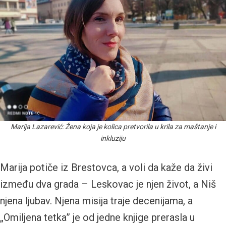
Marija Lazarević: Žena koja je kolica pretvorila u krila za maštanje i
inkluziju
Marija potiče iz Brestovca, a voli da kaže da živi
između dva grada – Leskovac je njen život, a Niš
njena ljubav. Njena misija traje decenijama, a
„Omiljena tetka” je od jedne knjige prerasla u