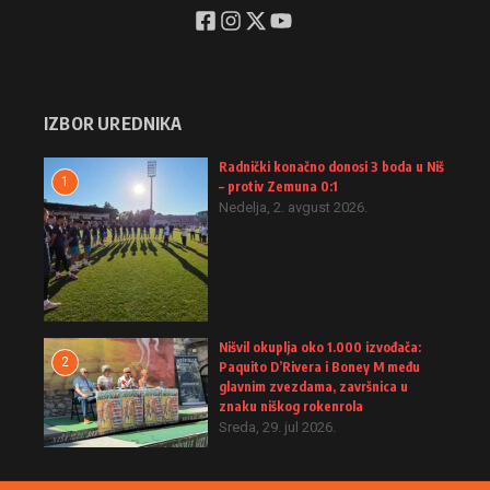
IZBOR UREDNIKA
Radnički konačno donosi 3 boda u Niš
1
– protiv Zemuna 0:1
Nedelja, 2. avgust 2026.
Nišvil okuplja oko 1.000 izvođača:
2
Paquito D’Rivera i Boney M među
glavnim zvezdama, završnica u
znaku niškog rokenrola
Sreda, 29. jul 2026.