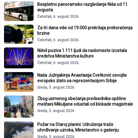
Besplatno panoramsko razgledanje Niša od 11.
avgusta
Četvrtak, 6. avgust 2026.
Za tri dana više od 19.000 prekršaja prekoračenja
brzine
Četvrtak, 6. avgust 2026.
Nišvil poziva 1.111 ljudi da nadomeste izostala
sredstva Ministarstva kulture
Četvrtak, 6. avgust 2026.
Naša Južnjakinja Anastasija Cvetković osvojila
evropsko zlato sa reprezentacijom Srbije
Sreda, 5. avgust 2026.
Zbog usmenog obećanja predsednika opštine
meštani Mikuljane odustali od blokade magistrale
Sreda, 5. avgust 2026.
Požar na Staroj planini: Udruženja traže
utvrđivanje uzroka, Ministarstvo o gašenju
Sreda, 5. avgust 2026.