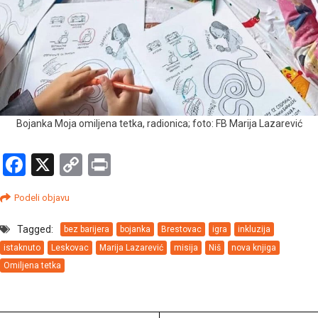
Bojanka Moja omiljena tetka, radionica; foto: FB Marija Lazarević
Facebook
X
Copy
Print
Link
Podeli objavu
Tagged:
bez barijera
bojanka
Brestovac
igra
inkluzija
istaknuto
Leskovac
Marija Lazarević
misija
Niš
nova knjiga
Omiljena tetka