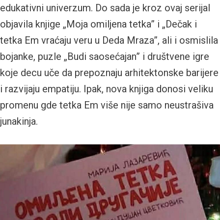
edukativni univerzum. Do sada je kroz ovaj serijal
objavila knjige „Moja omiljena tetka” i „Dečak i
tetka Em vraćaju veru u Deda Mraza”, ali i osmislila
bojanke, puzle „Budi saosećajan” i društvene igre
koje decu uče da prepoznaju arhitektonske barijere
i razvijaju empatiju. Ipak, nova knjiga donosi veliku
promenu gde tetka Em više nije samo neustrašiva
junakinja.