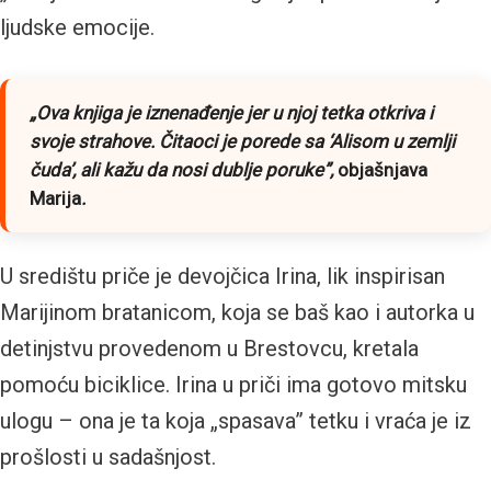
ljudske emocije.
„Ova knjiga je iznenađenje jer u njoj tetka otkriva i
svoje strahove. Čitaoci je porede sa ‘Alisom u zemlji
čuda’, ali kažu da nosi dublje poruke”
,
objašnjava
Marija
.
U središtu priče je devojčica Irina, lik inspirisan
Marijinom bratanicom, koja se baš kao i autorka u
detinjstvu provedenom u Brestovcu, kretala
pomoću biciklice. Irina u priči ima gotovo mitsku
ulogu – ona je ta koja „spasava” tetku i vraća je iz
prošlosti u sadašnjost.