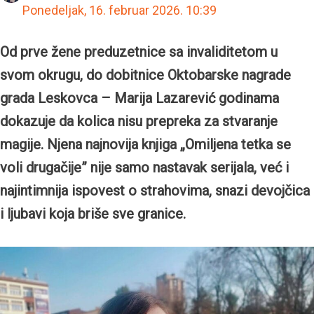
Ponedeljak, 16. februar 2026.
10:39
Od prve žene preduzetnice sa invaliditetom u
svom okrugu, do dobitnice Oktobarske nagrade
grada Leskovca – Marija Lazarević godinama
dokazuje da kolica nisu prepreka za stvaranje
magije. Njena najnovija knjiga „Omiljena tetka se
voli drugačije” nije samo nastavak serijala, već i
najintimnija ispovest o strahovima, snazi devojčica
i ljubavi koja briše sve granice.