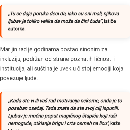
„
Tu se daje poruka deci da, iako su oni mali, njihova
ljubav je toliko velika da može da čini čuda
”
, ističe
autorka.
Marijin rad je godinama postao sinonim za
inkluziju, podržan od strane poznatih ličnosti i
institucija, ali suština je uvek u čistoj emociji koja
povezuje ljude.
„
Kada ste vi ili vaš rad motivacija nekome, onda je to
poseban osećaj. Tada znate da ste svoj cilj ispunili.
Ljubav je moćna poput magičnog štapića koji ruši
nemoguće, otklanja brigu i crta osmeh na licu”
, kaže